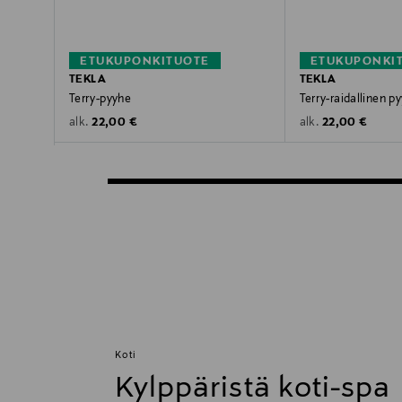
ETUKUPONKITUOTE
ETUKUPONKI
TEKLA
TEKLA
Terry-pyyhe
Terry-raidallinen p
Original Price
Original Price
22,00 €
22,00 €
alk.
alk.
Koti
Kylppäristä koti-spa