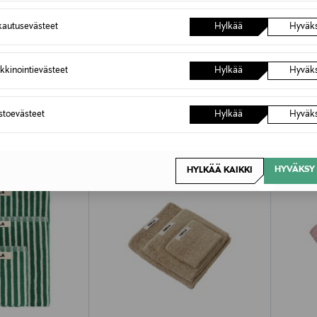
autusevästeet
Hylkää
Hyväk
kkinointievästeet
Hylkää
Hyväk
OTTEITA
astoevästeet
Hylkää
Hyväk
HYVÄKSY 
HYLKÄÄ KAIKKI