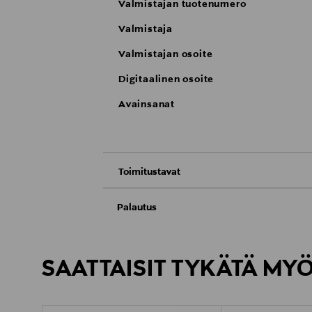
Valmistajan tuotenumero
Valmistaja
Valmistajan osoite
Digitaalinen osoite
Avainsanat
Toimitustavat
Nouto tavaratalosta
Palautus
Meille on hyvin tärkeää, että olet tyytyvä
Toimitus automaattiin tai noutopisteeseen
Palauttaminen on maksutonta eikä sinun ta
SAATTAISIT TYKÄTÄ MY
LUE TARKEMMAT PALAUTUSOHJEET
Kotiinkuljetus