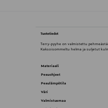
Tuotetiedot
Terry-pyyhe on valmistettu pehmeästä
Kaksoisommeltu helma ja suljetut kulm
Materiaali
Pesuohjeet
Pesulämpötila
Väri
Valmistusmaa