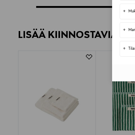
+
Muk
+
Mar
LISÄÄ KIINNOSTAVIA TU
+
Til