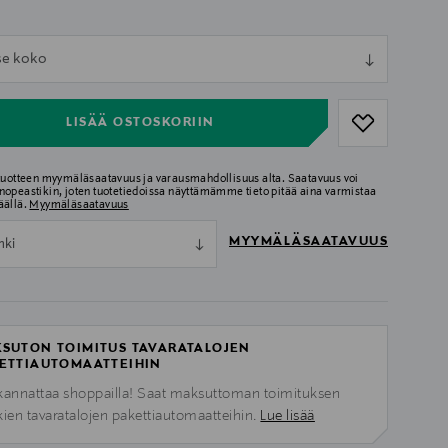
ull
tse koko
ull
LISÄÄ OSTOSKORIIN
 tuotteen myymäläsaatavuus ja varausmahdollisuus alta. Saatavuus voi
nopeastikin, joten tuotetiedoissa näyttämämme tieto pitää aina varmistaa
äällä.
Myymäläsaatavuus
MYYMÄLÄSAATAVUUS
nki
SUTON TOIMITUS TAVARATALOJEN
ETTIAUTOMAATTEIHIN
kannattaa shoppailla! Saat maksuttoman toimituksen
kien tavaratalojen pakettiautomaatteihin.
Lue lisää