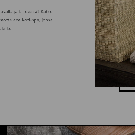
avalla ja kiireessä? Katso
otteleva koti-spa, jossa
leiksi.