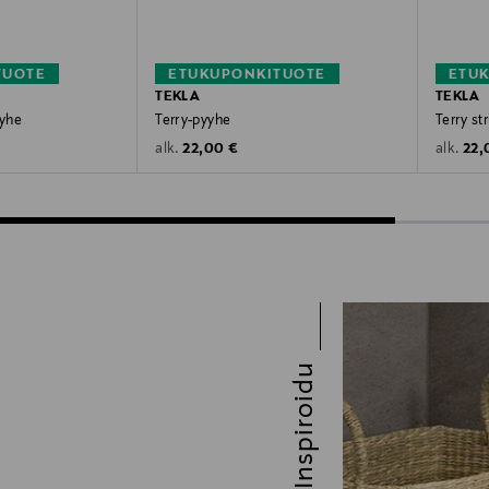
TUOTE
ETUKUPONKITUOTE
ETU
TEKLA
TEKLA
yyhe
Terry-pyyhe
Terry st
Original Price
Orig
22,00 €
22,
alk.
alk.
Inspiroidu