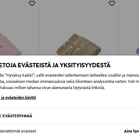
Alk. 6,90 €, kun toimitus on saatavi
IETOJA EVÄSTEISTÄ JA YKSITYISYYDESTÄ
la “Hyväksy kaikki”, sallit evästeiden tallentamisen laitteellesi sisällön ja maino
tia, sosiaalisen median ominaisuuksia sekä liikenteen analysointia varten. Voit 
uksiasi milloin tahansa sivun alareunasta löytyvästä linkistä.
 ja evästeiden käyttö
TUOTE
ETUKUPONKITUOTE
ETU
TEKLA
TEKLA
SE EVÄSTERYHMIÄ
e
Terry-pyyhe
Terry-p
Original Price
Orig
22,00 €
22,
alk.
alk.
ttämättömät evästeet
Aina hyv