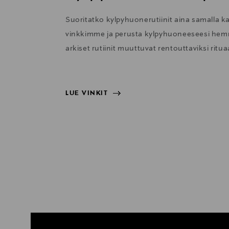
Suoritatko kylpyhuonerutiinit aina samalla ka
vinkkimme ja perusta kylpyhuoneeseesi hemm
arkiset rutiinit muuttuvat rentouttaviksi rituaa
LUE VINKIT
LUE VINKIT