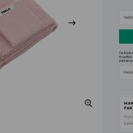
n
Vali
n
Tarkista
muuttua 
paikan p
Helsi
MAK
PAK
Nyt 
kaik