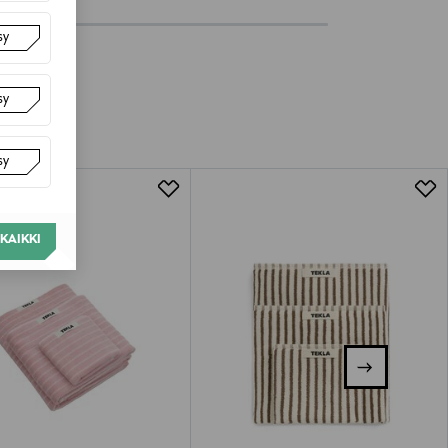
sy
sy
sy
KAIKKI