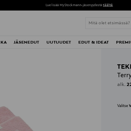
Lue lisää MyStockmann-jäsenyydestä
täältä
KKA
JÄSENEDUT
UUTUUDET
EDUT & IDEAT
PREMI
TEK
Terr
Or
2
alk.
Valitse
V