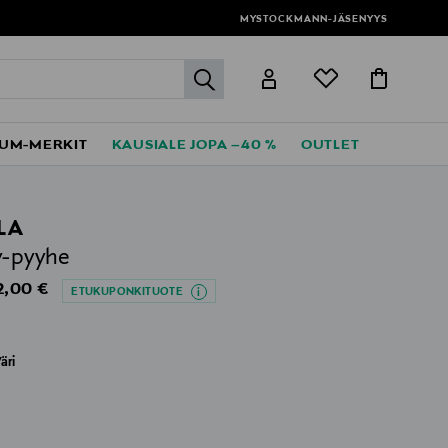
MYSTOCKMANN-JÄSENYYS
label.header.go
UM-MERKIT
KAUSIALE JOPA –40 %
OUTLET
LA
y-pyyhe
iginal Price
2,00 €
ETUKUPONKITUOTE
äri