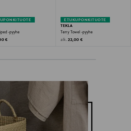
KUPONKITUOTE
ETUKUPONKITUOTE
TEKLA
riped -pyyhe
Terry Towel -pyyhe
inal Price
Original Price
00 €
22,00 €
alk.