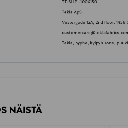
TT-SHPI-100X150
Tekla ApS
Vestergade 12A, 2nd floor, 14
customercare@teklafabrics.co
Tekla, pyyhe, kylpyhuone, puuvi
0,00 €
inen tilaukseesi. Voit palauttaa tilaamasi tuotteen 30 vuorokauden ku
0,00 € – 4,90 €
rvitse ilmoittaa palautuksesta etukäteen.
ÖS NÄISTÄ
7,90 €–50,00 € kuljetusyhtiöstä ja 