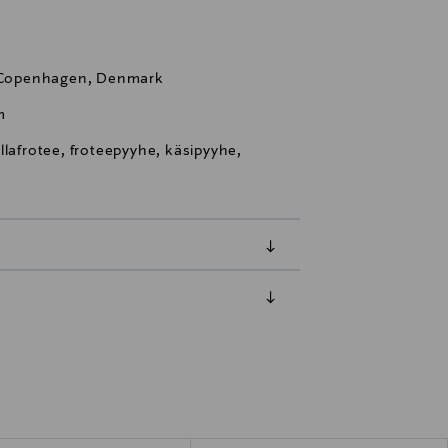
56 Copenhagen, Denmark
m
llafrotee, froteepyyhe, käsipyyhe,
luessa tuotteen vastaanottamisesta.
tuotteen koosta riippuen