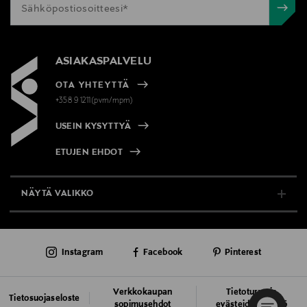
ASIAKASPALVELU
OTA YHTEYTTÄ
+358 9 1211(pvm/mpm)
USEIN KYSYTTYÄ
ETUJEN EHDOT
NÄYTÄ VALIKKO
TUKI & INFO
Instagram
Facebook
Pinterest
AJANKOHTAISTA
PALVELUT
Verkkokaupan
Tietoturva ja
Tietosuojaseloste
sopimusehdot
evästeiden käyttö