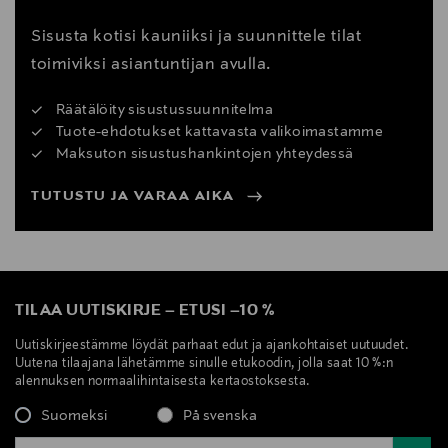
Sisusta kotisi kauniiksi ja suunnittele tilat
toimiviksi asiantuntijan avulla.
Räätälöity sisustussuunnitelma
Tuote-ehdotukset kattavasta valikoimastamme
Maksuton sisustushankintojen yhteydessä
TUTUSTU JA VARAA AIKA
TILAA UUTISKIRJE
–
ETUSI
–
10 %
Uutiskirjeestämme löydät parhaat edut ja ajankohtaiset uutuudet.
Uutena tilaajana lähetämme sinulle etukoodin, jolla saat 10 %:n
alennuksen normaalihintaisesta kertaostoksesta.
Suomeksi
På svenska