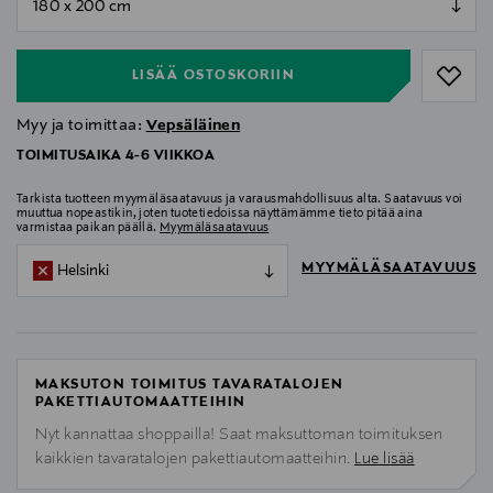
null
LISÄÄ OSTOSKORIIN
Myy ja toimittaa:
Vepsäläinen
TOIMITUSAIKA 4-6 VIIKKOA
Tarkista tuotteen myymäläsaatavuus ja varausmahdollisuus alta. Saatavuus voi
muuttua nopeastikin, joten tuotetiedoissa näyttämämme tieto pitää aina
varmistaa paikan päällä.
Myymäläsaatavuus
MYYMÄLÄSAATAVUUS
Helsinki
MAKSUTON TOIMITUS TAVARATALOJEN
PAKETTIAUTOMAATTEIHIN
Nyt kannattaa shoppailla! Saat maksuttoman toimituksen
kaikkien tavaratalojen pakettiautomaatteihin.
Lue lisää