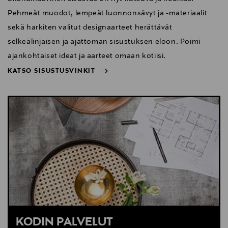
Pehmeät muodot, lempeät luonnonsävyt ja -materiaalit
sekä harkiten valitut designaarteet herättävät
selkeälinjaisen ja ajattoman sisustuksen eloon. Poimi
ajankohtaiset ideat ja aarteet omaan kotiisi.
KATSO SISUSTUSVINKIT
NÄYTÄ VÄHEMMÄN
KATSO SISUSTUSVINKIT
KODIN PALVELUT