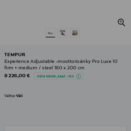
TEMPUR
Experience Adjustable -moottorisänky Pro Luxe 10
firm + medium / steel 180 x 200 cm
Original Price
9 226,00 €
OSTA 1000€, SAAT –15%
Valitse
Väri
null