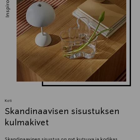
Inspiroidu
Koti
Skandinaavisen sisustuksen
kulmakivet
Skandinaavinen sisustus on nyt kutsuva ja kodikas.