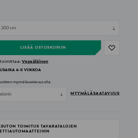
ull
x 200 cm
ull
LISÄÄ OSTOSKORIIN
 toimittaa:
Vepsäläinen
USAIKA 4-6 VIIKKOA
 tuotteen myymäläsaatavuus alta.
MYYMÄLÄSAATAVUUS
elsinki
SUTON TOIMITUS TAVARATALOJEN
ETTIAUTOMAATTEIHIN