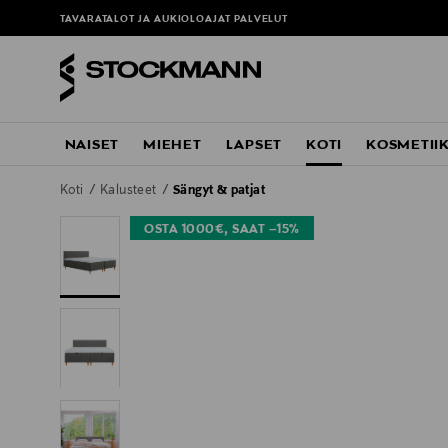
TAVARATALOT JA AUKIOLOAJAT
PALVELUT
NAISET
MIEHET
LAPSET
KOTI
KOSMETII
Koti
Kalusteet
Sängyt & patjat
OSTA 1000€, SAAT –15%