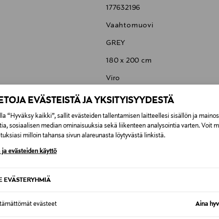
177632196
Vaahtomuovi
GREY
180 x 200 cm
Viro
VP0360001337_002
IETOJA EVÄSTEISTÄ JA YKSITYISYYDESTÄ
Tempur
la “Hyväksy kaikki”, sallit evästeiden tallentamisen laitteellesi sisällön ja maino
tia, sosiaalisen median ominaisuuksia sekä liikenteen analysointia varten. Voit 
Asematie 4 – 10, 01300 Vantaa, 
uksiasi milloin tahansa sivun alareunasta löytyvästä linkistä.
info@tempur.fi
 ja evästeiden käyttö
SE EVÄSTERYHMIÄ
ttämättömät evästeet
Aina hyv
6,90 €