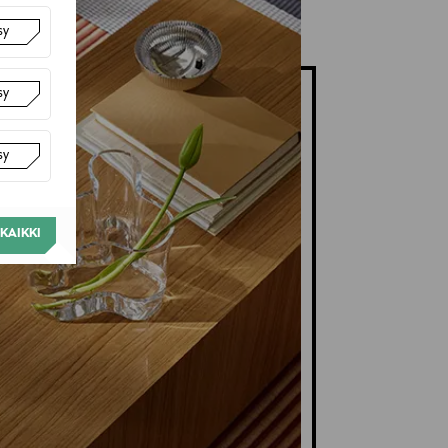
sy
sy
sy
KAIKKI