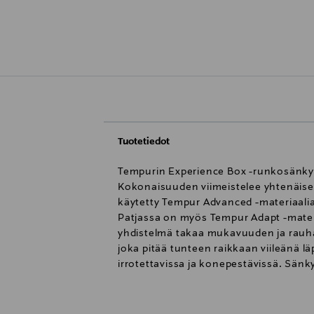
Tuotetiedot
Tempurin Experience Box -runkosänky o
Kokonaisuuden viimeistelee yhtenäisel
käytetty Tempur Advanced -materiaal
Patjassa on myös Tempur Adapt -mater
yhdistelmä takaa mukavuuden ja rauh
joka pitää tunteen raikkaan viileänä l
irrotettavissa ja konepestävissä. Sän
kierrätysmateriaalista.Kokonaisuus si
Kuvan sängynpääty myydään erikseen