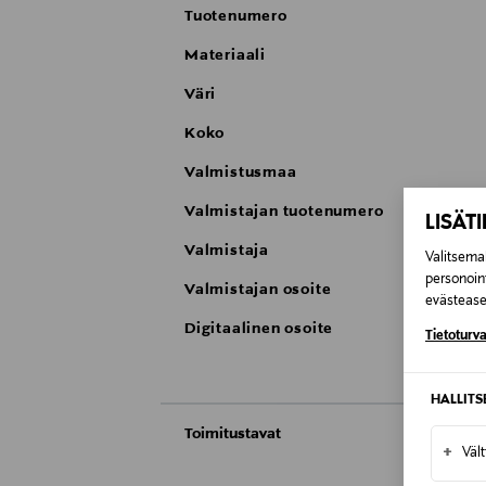
Tuotenumero
Materiaali
Väri
Koko
Valmistusmaa
Valmistajan tuotenumero
LISÄT
Valmistaja
Valitsemal
personoin
Valmistajan osoite
evästeaset
Digitaalinen osoite
Tietoturva
HALLIT
Toimitustavat
+
Väl
Automaatti tai noutopiste