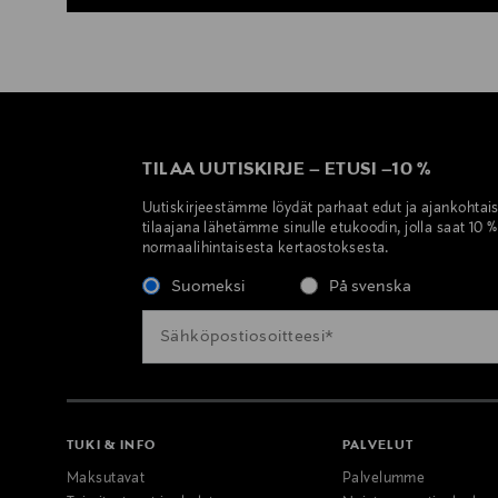
TILAA UUTISKIRJE
–
ETUSI
–
10 %
Uutiskirjeestämme löydät parhaat edut ja ajankohtai
tilaajana lähetämme sinulle etukoodin, jolla saat 10 
normaalihintaisesta kertaostoksesta.
Suomeksi
På svenska
TUKI & INFO
PALVELUT
Maksutavat
Palvelumme