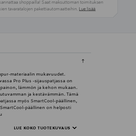
kannattaa shoppailla! Saat maksuttoman toimituksen
kien tavaratalojen pakettiautomaatteihin.
Lue lisää
empur-materiaalin mukavuudet.
assa Pro Plus -sijauspatjassa on
n painon, lämmön ja kehon mukaan.
mukautuvamman ja kestävämmän. Tämä
atjassa myös SmartCool-päällinen,
. SmartCool-päällinen on helposti
tu
us -sijauspatjan sekä sängynjalat.
LUE KOKO TUOTEKUVAUS