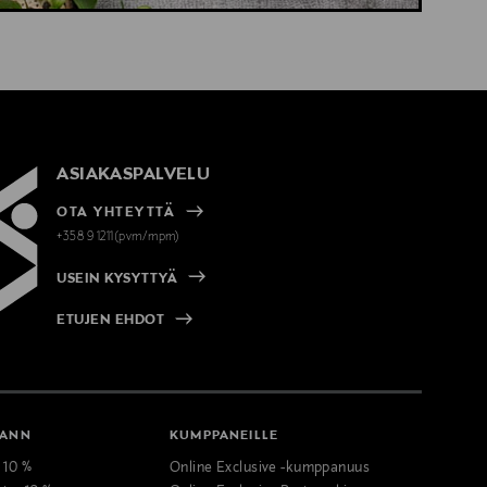
ASIAKASPALVELU
OTA YHTEYTTÄ
+358 9 1211(pvm/mpm)
USEIN KYSYTTYÄ
ETUJEN EHDOT
MANN
KUMPPANEILLE
t 10 %
Online Exclusive -kumppanuus