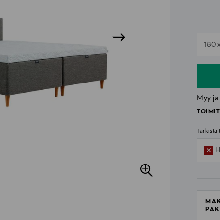
n
180 
n
Myy ja
TOIMIT
Tarkista
H
MAK
PAK