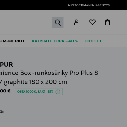
MYSTOCKMANN-JÄSENYYS
label.header.go
UM-MERKIT
KAUSIALE JOPA –40 %
OUTLET
PUR
rience Box -runkosänky Pro Plus 8
 / graphite 180 x 200 cm
al Price
,00 €
OSTA 1000€, SAAT –15%
äri