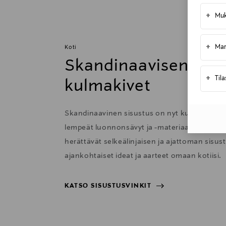
Toimitusaika 4-6 viikkoa
+
Muk
Kotiinkuljetus
Toimitusaika 4-6 viikkoa
+
Mar
Koti
Skandinaavisen sisu
+
Til
kulmakivet
Skandinaavinen sisustus on nyt kutsuva ja 
lempeät luonnonsävyt ja -materiaalit sekä har
herättävät selkeälinjaisen ja ajattoman sisu
ajankohtaiset ideat ja aarteet omaan kotiisi.
KATSO SISUSTUSVINKIT