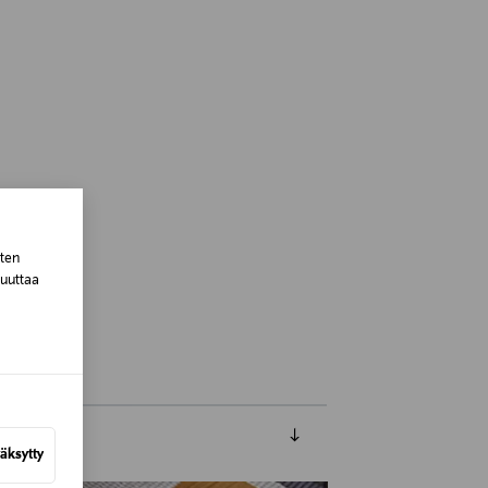
sten
muuttaa
Finland
äksytty