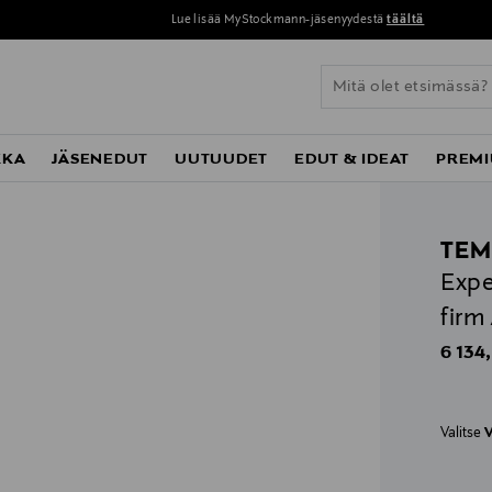
Lue lisää MyStockmann-jäsenyydestä
täältä
KKA
JÄSENEDUT
UUTUUDET
EDUT & IDEAT
PREMI
TEM
Expe
firm
Origin
6 134
Valitse
V