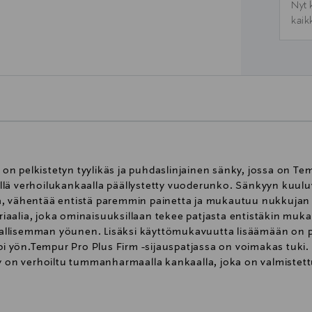
Nyt 
kaik
n pelkistetyn tyylikäs ja puhdaslinjainen sänky, jossa on T
lä verhoilukankaalla päällystetty vuoderunko. Sänkyyn kuuluv
ia, vähentää entistä paremmin painetta ja mukautuu nukkuja
iaalia, joka ominaisuuksillaan tekee patjasta entistäkin 
allisemman yöunen. Lisäksi käyttömukavuutta lisäämään on p
äpi yön.Tempur Pro Plus Firm -sijauspatjassa on voimakas tuki
ky on verhoiltu tummanharmaalla kankaalla, joka on valmistet
sältää kaksi vuoderunkoa, 8 cm paksun ja 180 cm leveän Pro Pl
.