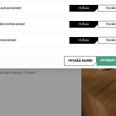
autusevästeet
Hylkää
Hyväk
6,90 €
Inspiroidu
kkinointievästeet
Hylkää
Hyväk
stuksen
astoevästeet
Hylkää
Hyväk
kodikas. Pehmeät muodot,
HYVÄKSY 
HYLKÄÄ KAIKKI
kiten valitut designaarteet
stuksen eloon. Poimi