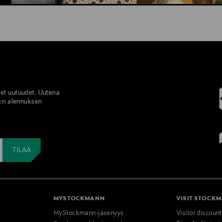
set uutuudet. Uutena
%:n alennuksen
MYSTOCKMANN
VISIT STOCK
MyStockmann-jäsenyys
Visitor discoun