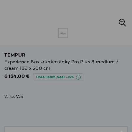
TEMPUR
Experience Box -runkosänky Pro Plus 8 medium /
cream 180 x 200 cm
Original Price
6 134,00 €
OSTA 1000€, SAAT –15%
Valitse
Väri
null