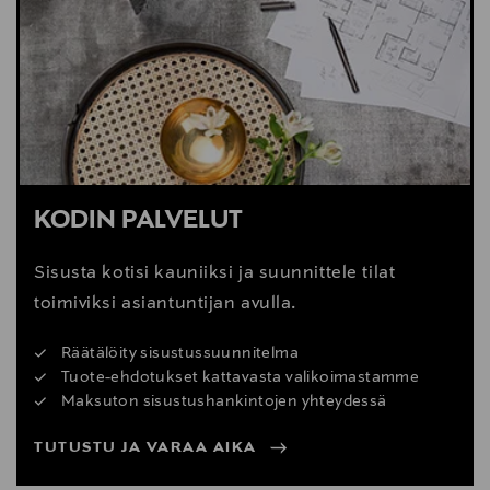
Digitaalinen osoite
info@tempur.fi
KODIN PALVELUT
Sisusta kotisi kauniiksi ja suunnittele tilat
toimiviksi asiantuntijan avulla.
Räätälöity sisustussuunnitelma
Tuote-ehdotukset kattavasta valikoimastamme
Maksuton sisustushankintojen yhteydessä
TUTUSTU JA VARAA AIKA