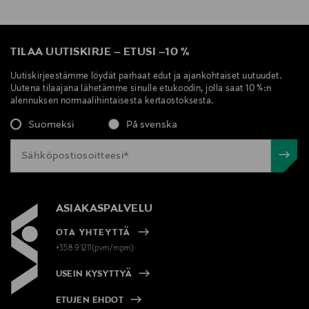
TILAA UUTISKIRJE
–
ETUSI
–
10 %
Uutiskirjeestämme löydät parhaat edut ja ajankohtaiset uutuudet.
Uutena tilaajana lähetämme sinulle etukoodin, jolla saat 10 %:n
alennuksen normaalihintaisesta kertaostoksesta.
Suomeksi
På svenska
ASIAKASPALVELU
OTA YHTEYTTÄ
+358 9 1211(pvm/mpm)
USEIN KYSYTTYÄ
ETUJEN EHDOT