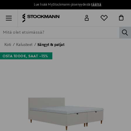
Lue lisää MyStockmann-jäsenyydestä
täältä
Menu
la
ETSI KAIKKI
NAISET
MIEHET
LAPSET
KOTI
KOSMETIIK
Koti
Kalusteet
Sängyt & patjat
OSTA 1000€, SAAT –15%