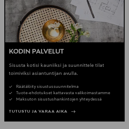
Digitaalinen osoite
info@tempur.fi
KODIN PALVELUT
Sisusta kotisi kauniiksi ja suunnittele tilat
toimiviksi asiantuntijan avulla.
Räätälöity sisustussuunnitelma
Tuote-ehdotukset kattavasta valikoimastamme
Maksuton sisustushankintojen yhteydessä
TUTUSTU JA VARAA AIKA