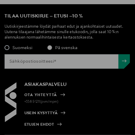
TILAA UUTISKIRJE
–
ETUSI
–
10 %
Uutiskirjeestämme löydät parhaat edut ja ajankohtaiset uutuudet.
Uutena tilaajana lähetämme sinulle etukoodin, jolla saat 10 %:n
alennuksen normaalihintaisesta kertaostoksesta.
Suomeksi
På svenska
ASIAKASPALVELU
OTA YHTEYTTÄ
+358 9 1211(pvm/mpm)
USEIN KYSYTTYÄ
ETUJEN EHDOT