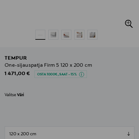
TEMPUR
One-sijauspatja Firm 5 120 x 200 cm
Original Price
1 471,00 €
OSTA 1000€, SAAT –15%
Valitse
Väri
null
null