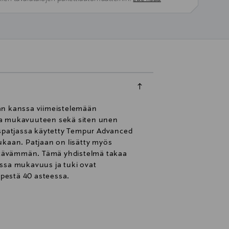
jan kanssa viimeistelemään
ja mukavuuteen sekä siten unen
uspatjassa käytetty Tempur Advanced
kaan. Patjaan on lisätty myös
estävämmän. Tämä yhdistelmä takaa
ssa mukavuus ja tuki ovat
epestä 40 asteessa.