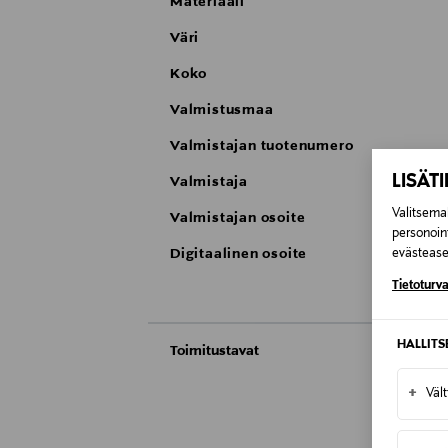
Materiaali
Väri
Koko
Valmistusmaa
Valmistajan tuotenumero
LISÄT
Valmistaja
Valitsemal
Valmistajan osoite
personoin
Digitaalinen osoite
evästeaset
Tietoturva
HALLIT
Toimitustavat
Automaatti tai noutopiste
+
Väl
Toimitusaika 2–4 viikkoa
Kotiinkuljetus