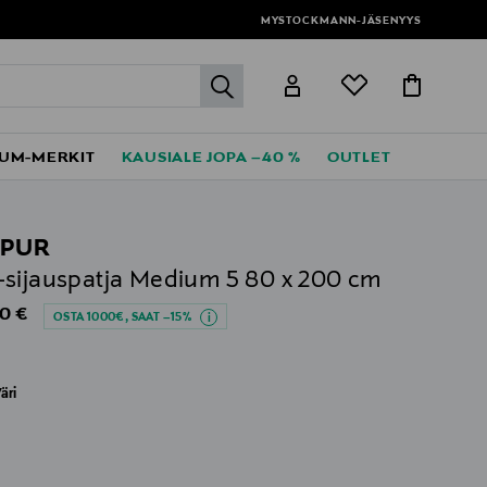
MYSTOCKMANN-JÄSENYYS
label.header.go
UM-MERKIT
KAUSIALE JOPA –40 %
OUTLET
PUR
sijauspatja Medium 5 80 x 200 cm
al Price
0 €
OSTA 1000€, SAAT –15%
äri