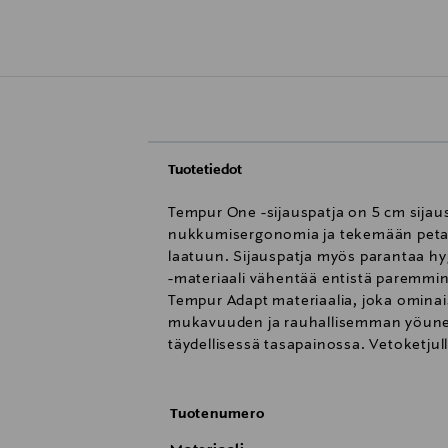
Tuotetiedot
Tempur One -sijauspatja on 5 cm sijau
nukkumisergonomia ja tekemään petaa
laatuun. Sijauspatja myös parantaa hy
-materiaali vähentää entistä paremmi
Tempur Adapt materiaalia, joka omina
mukavuuden ja rauhallisemman yöunen.
täydellisessä tasapainossa. Vetoketjul
Tuotenumero