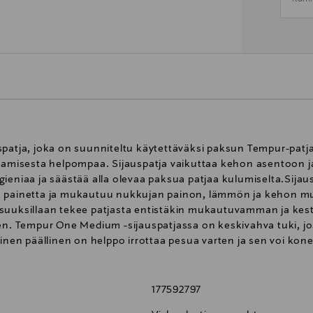
spatja, joka on suunniteltu käytettäväksi paksun Tempur-pat
misesta helpompaa. Sijauspatja vaikuttaa kehon asentoon 
gieniaa ja säästää alla olevaa paksua patjaa kulumiselta.Sija
n painetta ja mukautuu nukkujan painon, lämmön ja kehon mu
isuuksillaan tekee patjasta entistäkin mukautuvamman ja k
 Tempur One Medium -sijauspatjassa on keskivahva tuki, jo
linen päällinen on helppo irrottaa pesua varten ja sen voi kon
177592797