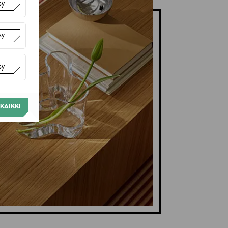
sy
sy
sy
KAIKKI