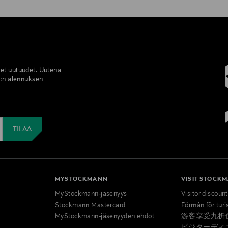
set uutuudet. Uutena
%:n alennuksen
MYSTOCKMANN
VISIT STOCK
MyStockmann-jäsenyys
Visitor discoun
Stockmann Mastercard
Förmån för turi
MyStockmann-jäsenyyden ehdot
游客享受九折