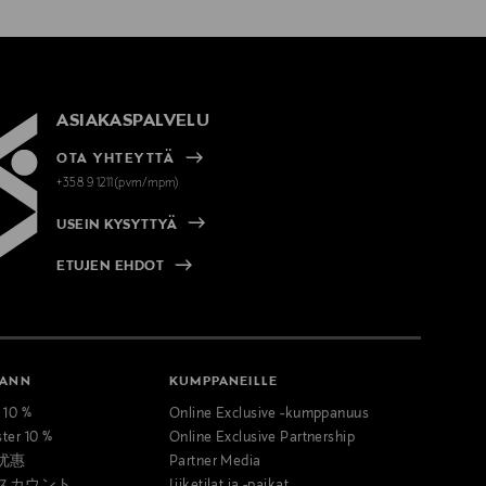
ASIAKASPALVELU
OTA YHTEYTTÄ
+358 9 1211(pvm/mpm)
USEIN KYSYTTYÄ
ETUJEN EHDOT
MANN
KUMPPANEILLE
t 10 %
Online Exclusive -kumppanuus
ster 10 %
Online Exclusive Partnership
优惠
Partner Media