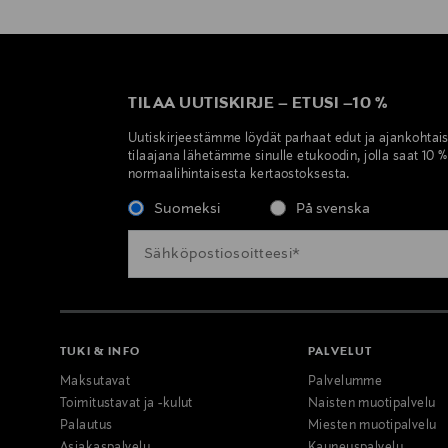
TILAA UUTISKIRJE
–
ETUSI
–
10 %
Uutiskirjeestämme löydät parhaat edut ja ajankohtai
tilaajana lähetämme sinulle etukoodin, jolla saat 10 
normaalihintaisesta kertaostoksesta.
Suomeksi
På svenska
TUKI & INFO
PALVELUT
Maksutavat
Palvelumme
Toimitustavat ja -kulut
Naisten muotipalvelu
Palautus
Miesten muotipalvelu