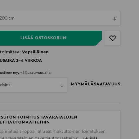
ull
 200 cm
ull
LISÄÄ OSTOSKORIIN
 toimittaa:
Vepsäläinen
USAIKA 2–4 VIIKKOA
 tuotteen myymäläsaatavuus alta.
MYYMÄLÄSAATAVUUS
elsinki
SUTON TOIMITUS TAVARATALOJEN
ETTIAUTOMAATTEIHIN
kannattaa shoppailla! Saat maksuttoman toimituksen
kien tavaratalojen pakettiautomaatteihin.
Lue lisää