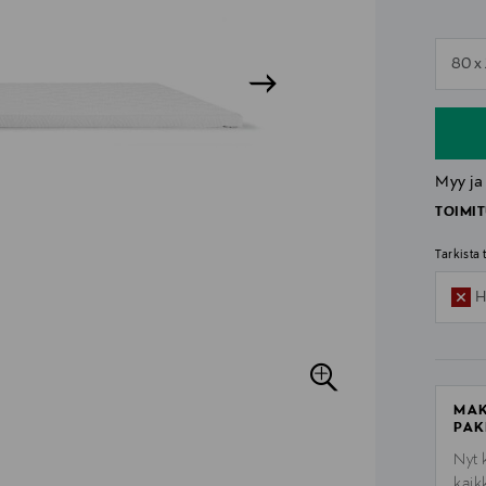
n
80 x
n
Myy ja
TOIMIT
Tarkista
H
MAK
PAK
Nyt 
kaik