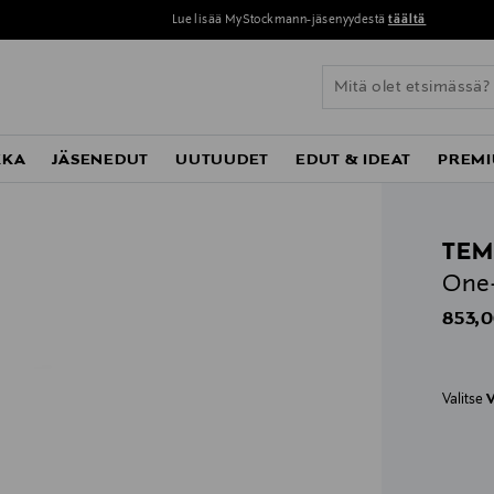
Lue lisää MyStockmann-jäsenyydestä
täältä
KKA
JÄSENEDUT
UUTUUDET
EDUT & IDEAT
PREMI
TEM
One-
Origin
853,0
Valitse
V