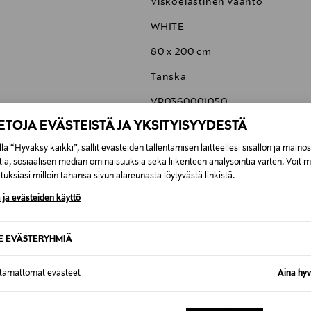
Viskoelastinen vaahto
WHITE
80 x 200 cm
Tanska
VP0360001050
IETOJA EVÄSTEISTÄ JA YKSITYISYYDESTÄ
Tempur
la “Hyväksy kaikki”, sallit evästeiden tallentamisen laitteellesi sisällön ja maino
Asematie 4 – 10, 01300 Vantaa, 
tia, sosiaalisen median ominaisuuksia sekä liikenteen analysointia varten. Voit 
uksiasi milloin tahansa sivun alareunasta löytyvästä linkistä.
info@tempur.fi
 ja evästeiden käyttö
SE EVÄSTERYHMIÄ
6,90 €
ttämättömät evästeet
Aina hyv
6,90 €