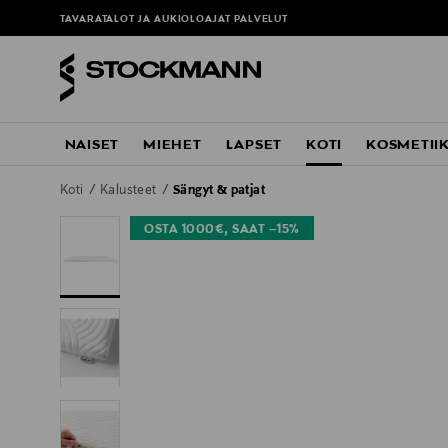
TAVARATALOT JA AUKIOLOAJAT
PALVELUT
NAISET
MIEHET
LAPSET
KOTI
KOSMETII
Koti
Kalusteet
Sängyt & patjat
OSTA 1000€, SAAT –15%