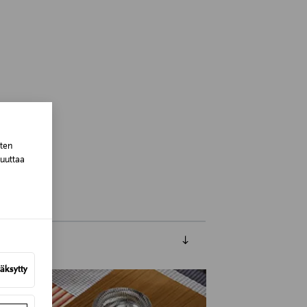
sten
Finland
muuttaa
äksytty