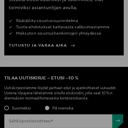
toimiviksi asiantuntijan avulla.
Räätälöity sisustussuunnitelma
Tuote-ehdotukset kattavasta valikoimastamme
Maksuton sisustushankintojen yhteydessä
TUTUSTU JA VARAA AIKA
TILAA UUTISKIRJE
–
ETUSI
–
10 %
Uutiskirjeestämme löydät parhaat edut ja ajankohtaiset uutuudet.
Uutena tilaajana lähetämme sinulle etukoodin, jolla saat 10 %:n
alennuksen normaalihintaisesta kertaostoksesta.
Suomeksi
På svenska