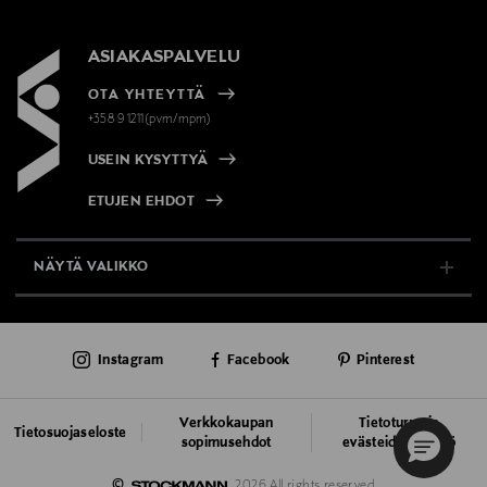
ASIAKASPALVELU
OTA YHTEYTTÄ
+358 9 1211(pvm/mpm)
USEIN KYSYTTYÄ
ETUJEN EHDOT
NÄYTÄ VALIKKO
TUKI & INFO
Instagram
Facebook
Pinterest
AJANKOHTAISTA
PALVELUT
Verkkokaupan
Tietoturva ja
Tietosuojaseloste
sopimusehdot
evästeiden käyttö
VASTUULLISUUS
©
2026 All rights reserved