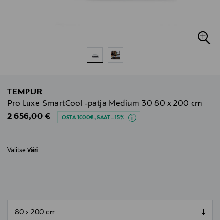
TEMPUR
Pro Luxe SmartCool -patja Medium 30 80 x 200 cm
Original Price
2 656,00 €
OSTA 1000€, SAAT –15%
Valitse
Väri
null
null