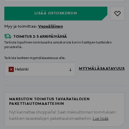
LISÄÄ OSTOSKORIIN
Myy ja toimittaa:
Vepsäläinen
TOIMITUS 2-3 ARKIPÄIVÄSSÄ
Tarkista lopullinen toimitusaika ostoskorista koriin lisättyjen tuotteiden
perusteella.
Tarkista tuotteen myymäläsaatavuus alta.
MYYMÄLÄSAATAVUUS
Helsinki
MAKSUTON TOIMITUS TAVARATALOJEN
PAKETTIAUTOMAATTEIHIN
Nyt kannattaa shoppailla! Saat maksuttoman toimituksen
kaikkien tavaratalojen pakettiautomaatteihin.
Lue lisää