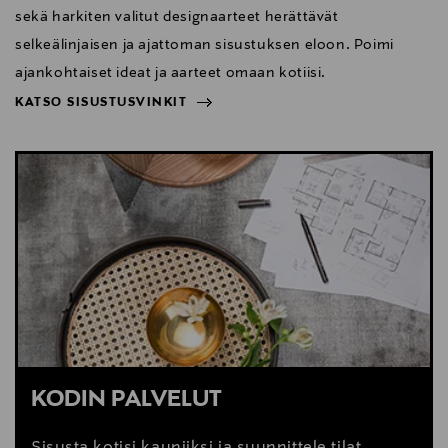
sekä harkiten valitut designaarteet herättävät
selkeälinjaisen ja ajattoman sisustuksen eloon. Poimi
ajankohtaiset ideat ja aarteet omaan kotiisi.
KATSO SISUSTUSVINKIT
NÄYTÄ VÄHEMMÄN
KATSO SISUSTUSVINKIT
KODIN PALVELUT
Sisusta kotisi kauniiksi ja suunnittele tilat