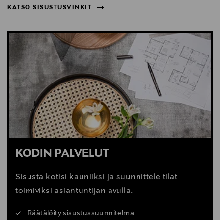
KATSO SISUSTUSVINKIT
NÄYTÄ VÄHEMMÄN
KATSO SISUSTUSVINKIT
KODIN PALVELUT
Sisusta kotisi kauniiksi ja suunnittele tilat
toimiviksi asiantuntijan avulla.
Räätälöity sisustussuunnitelma