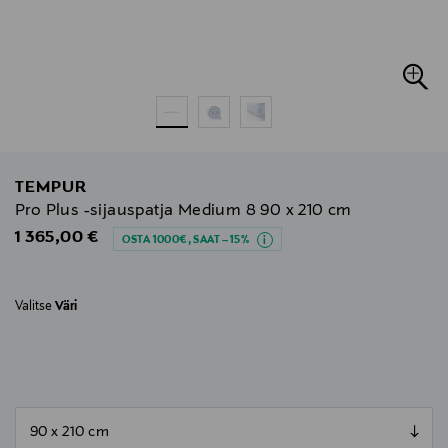
TEMPUR
Pro Plus -sijauspatja Medium 8 90 x 210 cm
Original Price
1 365,00 €
OSTA 1000€, SAAT –15%
Valitse
Väri
null
null