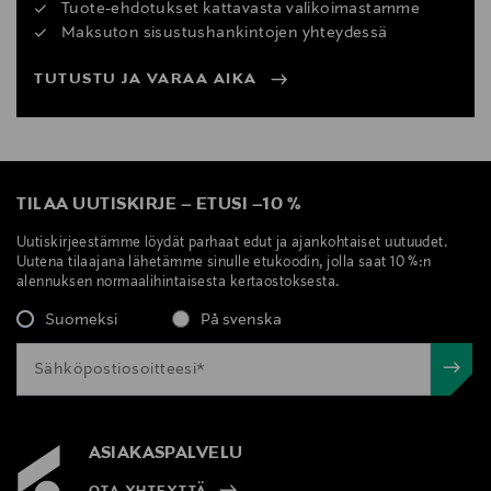
Tuote-ehdotukset kattavasta valikoimastamme
Maksuton sisustushankintojen yhteydessä
TUTUSTU JA VARAA AIKA
TILAA UUTISKIRJE
–
ETUSI
–
10 %
Uutiskirjeestämme löydät parhaat edut ja ajankohtaiset uutuudet.
Uutena tilaajana lähetämme sinulle etukoodin, jolla saat 10 %:n
alennuksen normaalihintaisesta kertaostoksesta.
Suomeksi
På svenska
ASIAKASPALVELU