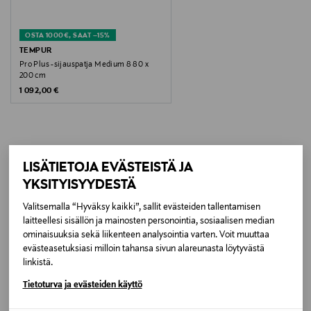
SmartCool-päällinen on helposti irrotettavissa ja
konepestävissä.
Koko
OSTA 1000€, SAAT –15%
90 x 210 cm
TEMPUR
Pro Plus -sijauspatja Medium 8 80 x
200 cm
Valmistusmaa
Original Price
1 092,00 €
Tanska
Valmistajan tuotenumero
VP0360001178
LISÄTIETOJA EVÄSTEISTÄ JA
LISÄÄ KIINNOSTAVIA
YKSITYISYYDESTÄ
TUOTTEITA
Valmistaja
Valitsemalla “Hyväksy kaikki”, sallit evästeiden tallentamisen
Tempur
laitteellesi sisällön ja mainosten personointia, sosiaalisen median
ominaisuuksia sekä liikenteen analysointia varten. Voit muuttaa
evästeasetuksiasi milloin tahansa sivun alareunasta löytyvästä
Valmistajan osoite
linkistä.
Asematie 4 – 10, 01300 Vantaa, Finland
Tietoturva ja evästeiden käyttö