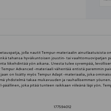
etauspatja, jolla nautit Tempur-materiaalin ainutlaatuisista 
 minkä tahansa hyväkuntoisen joustin- tai vaahtomuovipatjan p
nta liikehdintää yön aikana. Unesta tulee syvempää, levollise
ty Tempur Advanced -materiaali vähentää entistä paremmin pa
an on lisätty myös Tempur Adapt -materiaalia, joka ominaisuu
 yhdistelmä takaa mukavuuden ja rauhallisemman yöunen. 
äällinen, joka pitää tunteen raikkaan viileänä läpi yön. Temp
ti kehon mukaan muotoutuva petauspatja. SmartCool-päällinen 
177594012