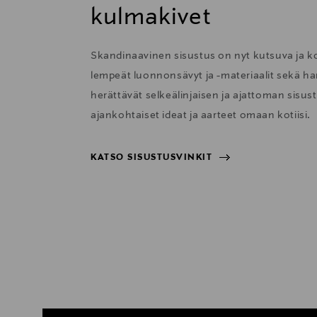
kulmakivet
Skandinaavinen sisustus on nyt kutsuva ja 
lempeät luonnonsävyt ja -materiaalit sekä har
herättävät selkeälinjaisen ja ajattoman sisu
ajankohtaiset ideat ja aarteet omaan kotiisi.
KATSO SISUSTUSVINKIT
KATSO SISUSTUSVINKIT