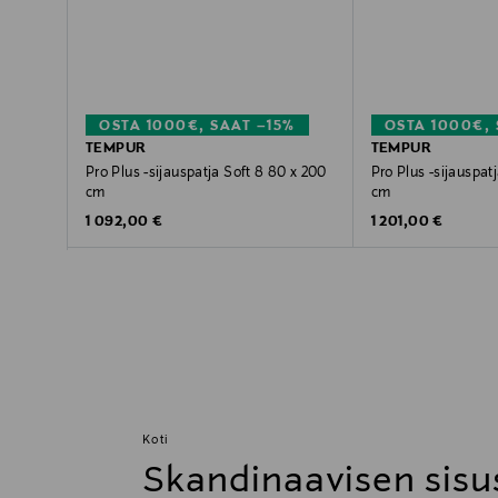
OSTA 1000€, SAAT –15%
OSTA 1000€, 
TEMPUR
TEMPUR
Pro Plus -sijauspatja Soft 8 80 x 200
Pro Plus -sijauspat
cm
cm
Original Price
Original Price
1 092,00 €
1 201,00 €
Koti
Skandinaavisen sisu