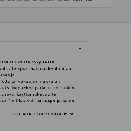
ominaisuuksista nykyisessä
äälle. Tempur-materiaali vähentää
mpaa ja
inetta ja mukautuu nukkujan
ksillaan tekee patjasta entistäkin
Lisäksi käyttömukavuutta
ur Pro Plus Soft -sijauspatjassa on
on helposti irrotettavissa ja
LUE KOKO TUOTEKUVAUS