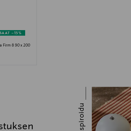
SAAT –15%
ja Firm 8 90 x 200
Inspiroidu
stuksen