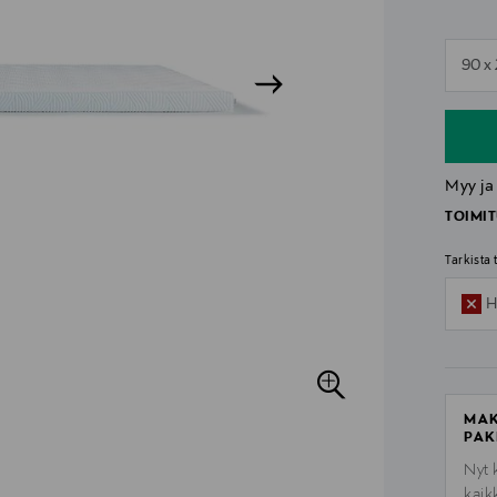
n
90 x
n
Myy ja
TOIMIT
Tarkista
H
MAK
PAK
Nyt 
kaik