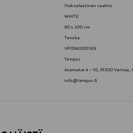
Viskoelastinen vaahto
WHITE
90 x 200 cm
Tanska
VP0360001189
Tempur
Asematie 4 – 10, 01300 Vantaa, 
info@tempur.fi
6,90 €