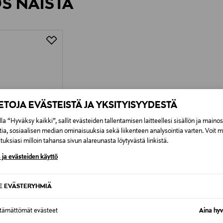
ÖS NÄISTÄ
6,90 €
IETOJA EVÄSTEISTÄ JA YKSITYISYYDESTÄ
la “Hyväksy kaikki”, sallit evästeiden tallentamisen laitteellesi sisällön ja maino
tia, sosiaalisen median ominaisuuksia sekä liikenteen analysointia varten. Voit 
uksiasi milloin tahansa sivun alareunasta löytyvästä linkistä.
 ja evästeiden käyttö
SE EVÄSTERYHMIÄ
SAAT –15%
ttämättömät evästeet
Aina hyv