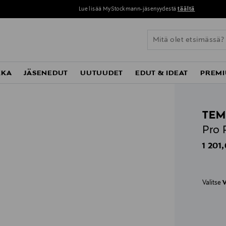
Lue lisää MyStockmann-jäsenyydestä
täältä
KKA
JÄSENEDUT
UUTUUDET
EDUT & IDEAT
PREMI
TEM
Pro 
Origin
1 201
Valitse
V