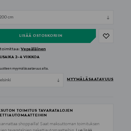
ull
 200 cm
ull
LISÄÄ OSTOSKORIIN
 toimittaa:
Vepsäläinen
USAIKA 2–4 VIIKKOA
 tuotteen myymäläsaatavuus alta.
MYYMÄLÄSAATAVUUS
elsinki
SUTON TOIMITUS TAVARATALOJEN
ETTIAUTOMAATTEIHIN
kannattaa shoppailla! Saat maksuttoman toimituksen
kien tavaratalojen pakettiautomaatteihin.
Lue lisää