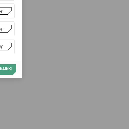
sy
sy
sy
KAIKKI