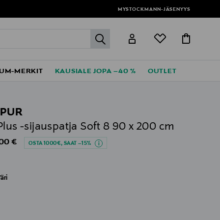
MYSTOCKMANN-JÄSENYYS
label.header.go
UM-MERKIT
KAUSIALE JOPA –40 %
OUTLET
PUR
Plus -sijauspatja Soft 8 90 x 200 cm
al Price
,00 €
OSTA 1000€, SAAT –15%
äri