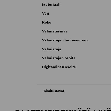
Materiaali
Väri
Koko
Valmistusmaa
Valmistajan tuotenumero
Valmistaja
Valmistajan osoite
Digitaalinen osoite
Toimitustavat
Automaatti tai noutopiste
Toimitusaika 2–4 viikkoa