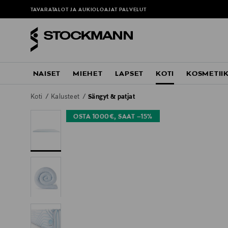
TAVARATALOT JA AUKIOLOAJAT
PALVELUT
NAISET
MIEHET
LAPSET
KOTI
KOSMETII
Koti
Kalusteet
Sängyt & patjat
OSTA 1000€, SAAT –15%