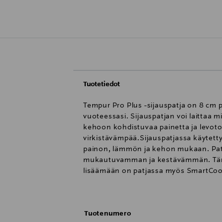
Tuotetiedot
Tempur Pro Plus -sijauspatja on 8 cm p
vuoteessasi. Sijauspatjan voi laittaa
kehoon kohdistuvaa painetta ja levoto
virkistävämpää.Sijauspatjassa käytet
painon, lämmön ja kehon mukaan. Patja
mukautuvamman ja kestävämmän. Tämä
lisäämään on patjassa myös SmartCool-p
kevyt tuki, ja se on pehmeä ja nopeas
konepestävissä.
Tuotenumero