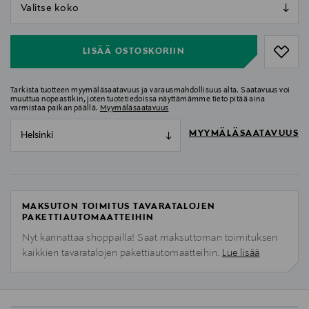
null
null
LISÄÄ OSTOSKORIIN
Tarkista tuotteen myymäläsaatavuus ja varausmahdollisuus alta. Saatavuus voi
muuttua nopeastikin, joten tuotetiedoissa näyttämämme tieto pitää aina
varmistaa paikan päällä.
Myymäläsaatavuus
MYYMÄLÄSAATAVUUS
Helsinki
MAKSUTON TOIMITUS TAVARATALOJEN
PAKETTIAUTOMAATTEIHIN
Nyt kannattaa shoppailla! Saat maksuttoman toimituksen
kaikkien tavaratalojen pakettiautomaatteihin.
Lue lisää