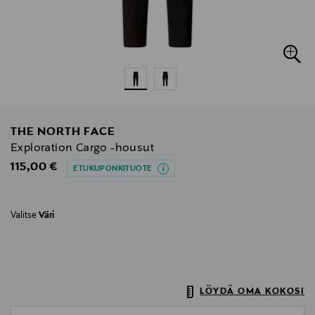
THE NORTH FACE
Exploration Cargo -housut
Original Price
115,00 €
ETUKUPONKITUOTE
Valitse
Väri
LÖYDÄ OMA KOKOSI