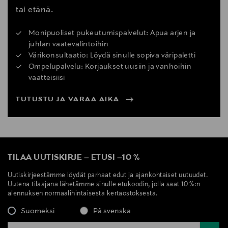
tai etänä.
Monipuoliset pukeutumispalvelut: Apua arjen ja
juhlan vaatevalintoihin
Värikonsultaatio: Löydä sinulle sopiva väripaletti
Ompelupalvelu: Korjaukset uusiin ja vanhoihin
vaatteisiisi
TUTUSTU JA VARAA AIKA
TILAA UUTISKIRJE
–
ETUSI
–
10 %
Uutiskirjeestämme löydät parhaat edut ja ajankohtaiset uutuudet.
Uutena tilaajana lähetämme sinulle etukoodin, jolla saat 10 %:n
alennuksen normaalihintaisesta kertaostoksesta.
Suomeksi
På svenska