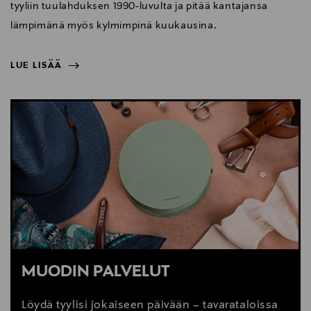
tyyliin tuulahduksen 1990-luvulta ja pitää kantajansa
lämpimänä myös kylmimpinä kuukausina.
LUE LISÄÄ
NÄYTÄ VÄHEMMÄN
LUE LISÄÄ
MUODIN PALVELUT
Löydä tyylisi jokaiseen päivään – tavarataloissa