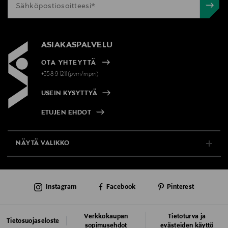
ASIAKASPALVELU
OTA YHTEYTTÄ
+358 9 1211(pvm/mpm)
USEIN KYSYTTYÄ
ETUJEN EHDOT
NÄYTÄ VALIKKO
TUKI & INFO
Instagram
Facebook
Pinterest
AJANKOHTAISTA
PALVELUT
Verkkokaupan
Tietoturva ja
Tietosuojaseloste
sopimusehdot
evästeiden käyttö