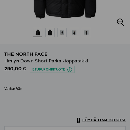
THE NORTH FACE
Hmlyn Down Short Parka -toppatakki
Original Price
290,00 €
ETUKUPONKITUOTE
Valitse
Väri
LÖYDÄ OMA KOKOSI