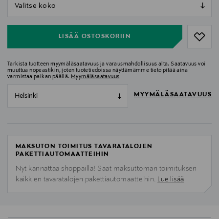
null
null
LISÄÄ OSTOSKORIIN
Tarkista tuotteen myymäläsaatavuus ja varausmahdollisuus alta. Saatavuus voi
muuttua nopeastikin, joten tuotetiedoissa näyttämämme tieto pitää aina
varmistaa paikan päällä.
Myymäläsaatavuus
MYYMÄLÄSAATAVUUS
Helsinki
MAKSUTON TOIMITUS TAVARATALOJEN
PAKETTIAUTOMAATTEIHIN
Nyt kannattaa shoppailla! Saat maksuttoman toimituksen
kaikkien tavaratalojen pakettiautomaatteihin.
Lue lisää