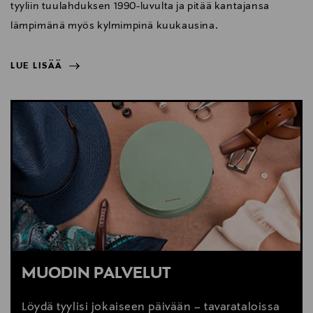
tyyliin tuulahduksen 1990-luvulta ja pitää kantajansa
lämpimänä myös kylmimpinä kuukausina.
LUE LISÄÄ
NÄYTÄ VÄHEMMÄN
LUE LISÄÄ
MUODIN PALVELUT
Löydä tyylisi jokaiseen päivään – tavarataloissa