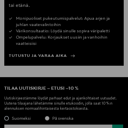
tai etänä.
Monipuoliset pukeutumispalvelut: Apua arjen ja
juhlan vaatevalintoihin
Värikonsultaatio: Löydä sinulle sopiva väripaletti
Ompelupalvelu: Korjaukset uusiin ja vanhoihin
vaatteisiisi
TUTUSTU JA VARAA AIKA
TILAA UUTISKIRJE
–
ETUSI
–
10 %
Uutiskirjeestämme löydät parhaat edut ja ajankohtaiset uutuudet.
Uutena tilaajana lähetämme sinulle etukoodin, jolla saat 10 %:n
alennuksen normaalihintaisesta kertaostoksesta.
Suomeksi
På svenska