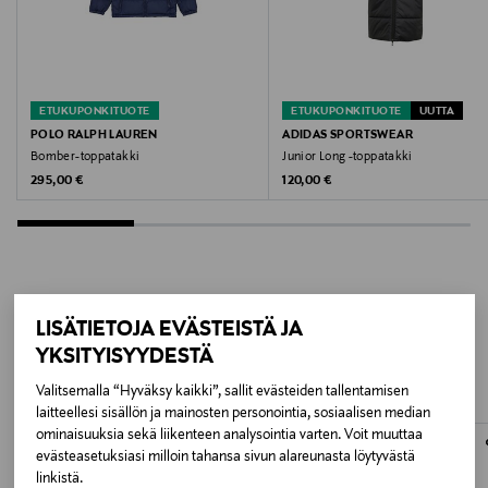
Valmistusmaa
Vietnam
ETUKUPONKITUOTE
ETUKUPONKITUOTE
UUTTA
Valmistajan tuotenumero
POLO RALPH LAUREN
ADIDAS SPORTSWEAR
Bomber-toppatakki
Junior Long -toppatakki
NF0A88UYKX71
Original Price
Original Price
295,00 €
120,00 €
Valmistaja
VF Scandinavia A/S
Valmistajan osoite
LISÄÄ KIINNOSTAVIA
LISÄTIETOJA EVÄSTEISTÄ JA
VF Scandinavia A/S, Nrdre Strandvej 119 A 2, Hellebak,
YKSITYISYYDESTÄ
TUOTTEITA
DK-3150, Denmark
Valitsemalla “Hyväksy kaikki”, sallit evästeiden tallentamisen
laitteellesi sisällön ja mainosten personointia, sosiaalisen median
Digitaalinen osoite
ominaisuuksia sekä liikenteen analysointia varten. Voit muuttaa
evästeasetuksiasi milloin tahansa sivun alareunasta löytyvästä
https://www.thenorthface.eu/en-fi/help-
linkistä.
section/contact-us