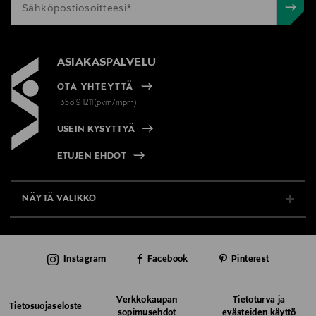
ASIAKASPALVELU
OTA YHTEYTTÄ
+358 9 1211(pvm/mpm)
USEIN KYSYTTYÄ
ETUJEN EHDOT
NÄYTÄ VALIKKO
TUKI & INFO
Instagram
Facebook
Pinterest
AJANKOHTAISTA
PALVELUT
Verkkokaupan
Tietoturva ja
Tietosuojaseloste
sopimusehdot
evästeiden käyttö