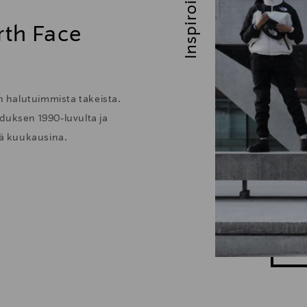
Inspiroidu
rth Face
 halutuimmista takeista.
duksen 1990-luvulta ja
ä kuukausina.