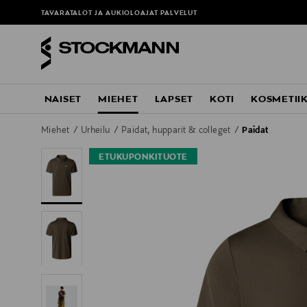
TAVARATALOT JA AUKIOLOAJAT
PALVELUT
NAISET
MIEHET
LAPSET
KOTI
KOSMETII
Miehet
Urheilu
Paidat, hupparit & colleget
Paidat
ETUKUPONKITUOTE