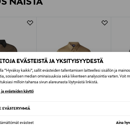
ÖS NÄISTÄ
7,90 €–50,00 € kuljetusyhtiöstä ja 
Alk. 6,90 €, kun toimitus on saatavi
IETOJA EVÄSTEISTÄ JA YKSITYISYYDESTÄ
la “Hyväksy kaikki”, sallit evästeiden tallentamisen laitteellesi sisällön ja maino
tia, sosiaalisen median ominaisuuksia sekä liikenteen analysointia varten. Voit 
uksiasi milloin tahansa sivun alareunasta löytyvästä linkistä.
 ja evästeiden käyttö
SE EVÄSTERYHMIÄ
TUOTE
ETUKUPONKITUOTE
ttämättömät evästeet
Aina hyv
LS
THE NORTH FACE
CANAD