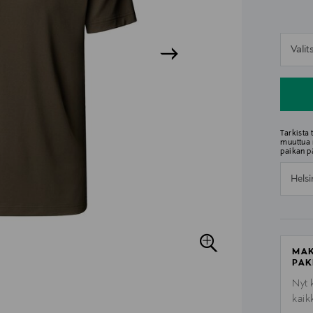
n
Vali
n
Tarkista
muuttua 
paikan p
Helsi
MAK
PAK
Nyt 
kaik