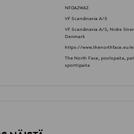
NF0A2WAZ
VF Scandinavia A/S
VF Scandinavia A/S, Nrdre Stran
Denmark
https://www.thenorthface.eu/en
The North Face, poolopaita, pait
sporttipaita
0,00 €
inen tilaukseesi. Voit palauttaa tilaamasi tuotteen 30 vuorokauden ku
0,00 € – 4,90 €
rvitse ilmoittaa palautuksesta etukäteen.