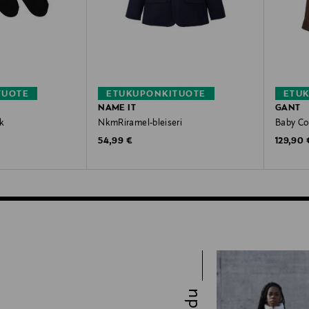
TUOTE
ETUKUPONKITUOTE
ETU
NAME IT
GANT
k
NkmRiramel-bleiseri
Baby Co
Original Price
Original
54,99 €
129,90 