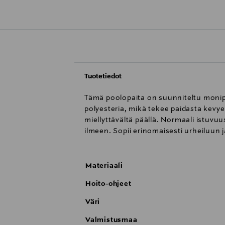
Tuotetiedot
Tämä poolopaita on suunniteltu monipu
polyesteria, mikä tekee paidasta kevye
miellyttävältä päällä. Normaali istuv
ilmeen. Sopii erinomaisesti urheiluun 
Materiaali
Hoito-ohjeet
Väri
Valmistusmaa