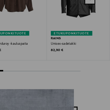
KUPONKITUOTE
ETUKUPONKITUOTE
RAINS
rduroy -kauluspaita
Unisex-sadetakki
 Price
Original Price
€
82,90 €