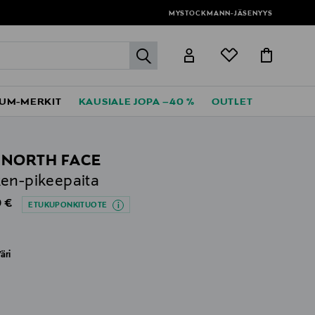
MYSTOCKMANN-JÄSENYYS
label.header.go
UM-MERKIT
KAUSIALE JOPA –40 %
OUTLET
 NORTH FACE
en-pikeepaita
al Price
 €
ETUKUPONKITUOTE
äri