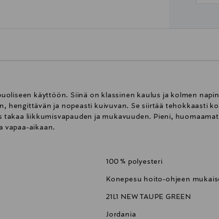
oliseen käyttöön. Siinä on klassinen kaulus ja kolmen napin 
n, hengittävän ja nopeasti kuivuvan. Se siirtää tehokkaasti ko
uus takaa liikkumisvapauden ja mukavuuden. Pieni, huomaamat
ja vapaa-aikaan.
100 % polyesteri
Konepesu hoito-ohjeen mukaise
21L1 NEW TAUPE GREEN
Jordania