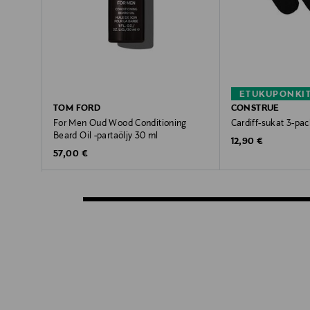
ETUKUPONKI
TOM FORD
CONSTRUE
For Men Oud Wood Conditioning
Cardiff-sukat 3-pac
Beard Oil -partaöljy 30 ml
Original Price
12,90 €
Original Price
57,00 €