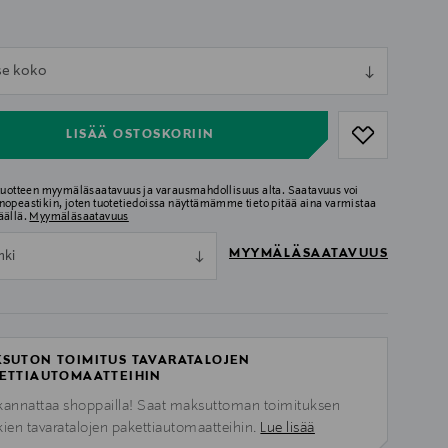
ull
tse koko
ull
LISÄÄ OSTOSKORIIN
 tuotteen myymäläsaatavuus ja varausmahdollisuus alta. Saatavuus voi
nopeastikin, joten tuotetiedoissa näyttämämme tieto pitää aina varmistaa
äällä.
Myymäläsaatavuus
MYYMÄLÄSAATAVUUS
nki
SUTON TOIMITUS TAVARATALOJEN
ETTIAUTOMAATTEIHIN
kannattaa shoppailla! Saat maksuttoman toimituksen
kien tavaratalojen pakettiautomaatteihin.
Lue lisää