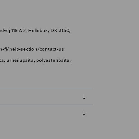
dvej 119 A 2, Hellebak, DK-3150,
-fi/help-section/contact-us
a, urheilupaita, polyesteripaita,
luessa tuotteen vastaanottamisesta.