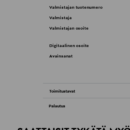
Valmistajan tuotenumero
Valmistaja
Valmistajan osoite
Digitaalinen osoite
Avainsanat
Toimitustavat
Nouto tavaratalosta
Palautus
Meille on hyvin tärkeää, että olet tyytyvä
Toimitus automaattiin tai noutopisteeseen
Palauttaminen on maksutonta eikä sinun ta