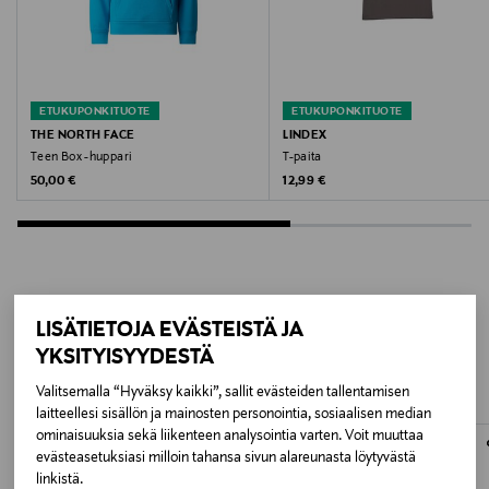
Turkki
Valmistajan tuotenumero
ETUKUPONKITUOTE
ETUKUPONKITUOTE
NF0A8EFND3P1
THE NORTH FACE
LINDEX
Teen Box -huppari
T-paita
Valmistaja
Original Price
Original Price
50,00 €
12,99 €
VF Scandinavia A/S
Valmistajan osoite
VF Scandinavia A/S, Nrdre Strandvej 119 A 2, Hellebak,
LISÄÄ KIINNOSTAVIA
LISÄTIETOJA EVÄSTEISTÄ JA
DK-3150, Denmark
YKSITYISYYDESTÄ
TUOTTEITA
Digitaalinen osoite
Valitsemalla “Hyväksy kaikki”, sallit evästeiden tallentamisen
laitteellesi sisällön ja mainosten personointia, sosiaalisen median
https://www.thenorthface.eu/en-fi/help-
ominaisuuksia sekä liikenteen analysointia varten. Voit muuttaa
section/contact-us
evästeasetuksiasi milloin tahansa sivun alareunasta löytyvästä
linkistä.