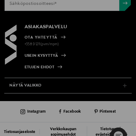
ASIAKASPALVELU
OTA YHTEYTTÄ
+358 9 1211(pvm/mpm)
USEIN KYSYTTYÄ
ETUJEN EHDOT
NÄYTÄ VALIKKO
TUKI & INFO
Instagram
Facebook
Pinterest
AJANKOHTAISTA
PALVELUT
Verkkokaupan
Tietoturva ja
Tietosuojaseloste
sopimusehdot
evästeiden käyttö