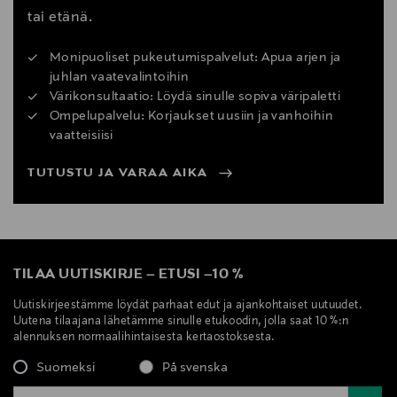
tai etänä.
Monipuoliset pukeutumispalvelut: Apua arjen ja
juhlan vaatevalintoihin
Värikonsultaatio: Löydä sinulle sopiva väripaletti
Ompelupalvelu: Korjaukset uusiin ja vanhoihin
vaatteisiisi
TUTUSTU JA VARAA AIKA
TILAA UUTISKIRJE
–
ETUSI
–
10 %
Uutiskirjeestämme löydät parhaat edut ja ajankohtaiset uutuudet.
Uutena tilaajana lähetämme sinulle etukoodin, jolla saat 10 %:n
alennuksen normaalihintaisesta kertaostoksesta.
Suomeksi
På svenska