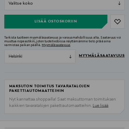
null
null
LISÄÄ OSTOSKORIIN
Tarkista tuotteen myymäläsaatavuus ja varausmahdollisuus alta. Saatavuus voi
muuttua nopeastikin, joten tuotetiedoissa näyttämämme tieto pitää aina
varmistaa paikan päällä.
Myymäläsaatavuus
MYYMÄLÄSAATAVUUS
Helsinki
MAKSUTON TOIMITUS TAVARATALOJEN
PAKETTIAUTOMAATTEIHIN
Nyt kannattaa shoppailla! Saat maksuttoman toimituksen
kaikkien tavaratalojen pakettiautomaatteihin.
Lue lisää