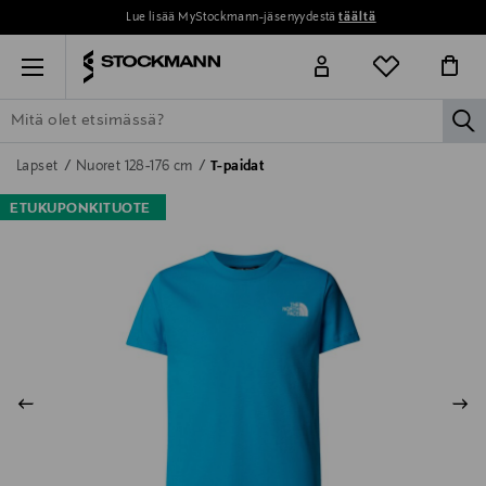
Lue lisää MyStockmann-jäsenyydestä
täältä
Menu
la
ETSI KAIKKI
NAISET
MIEHET
LAPSET
KOTI
KOSMETIIK
Lapset
Nuoret 128-176 cm
T-paidat
ETUKUPONKITUOTE