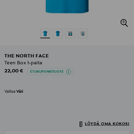
THE NORTH FACE
Teen Box t-paita
Original Price
22,00 €
ETUKUPONKITUOTE
Valitse
Väri
LÖYDÄ OMA KOKOSI