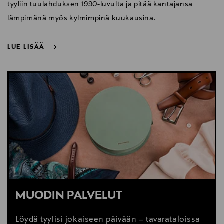
tyyliin tuulahduksen 1990-luvulta ja pitää kantajansa
lämpimänä myös kylmimpinä kuukausina.
LUE LISÄÄ
NÄYTÄ VÄHEMMÄN
LUE LISÄÄ
MUODIN PALVELUT
Löydä tyylisi jokaiseen päivään – tavarataloissa