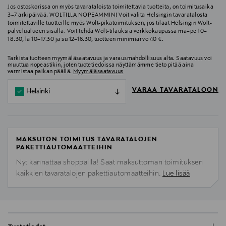
Jos ostoskorissa on myös tavarataloista toimitettavia tuotteita, on toimitusaika
3–7 arkipäivää. WOLTILLA NOPEAMMIN! Voit valita Helsingin tavaratalosta
toimitettaville tuotteille myös Wolt-pikatoimituksen, jos tilaat Helsingin Wolt-
palvelualueen sisällä. Voit tehdä Wolt-tilauksia verkkokaupassa ma–pe 10–
18.30, la 10–17.30 ja su 12–16.30, tuotteen minimiarvo 40 €.
Tarkista tuotteen myymäläsaatavuus ja varausmahdollisuus alta. Saatavuus voi
muuttua nopeastikin, joten tuotetiedoissa näyttämämme tieto pitää aina
varmistaa paikan päällä.
Myymäläsaatavuus
VARAA TAVARATALOON
Helsinki
MAKSUTON TOIMITUS TAVARATALOJEN
PAKETTIAUTOMAATTEIHIN
Nyt kannattaa shoppailla! Saat maksuttoman toimituksen
kaikkien tavaratalojen pakettiautomaatteihin.
Lue lisää