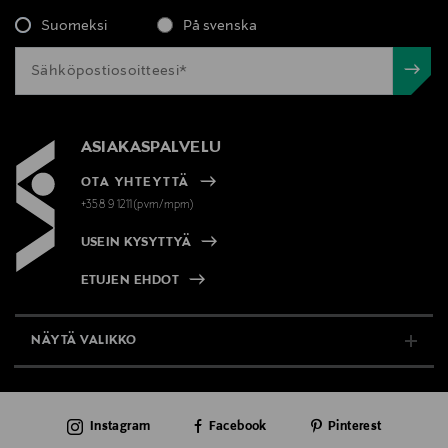
Suomeksi
På svenska
ASIAKASPALVELU
OTA YHTEYTTÄ
+358 9 1211(pvm/mpm)
USEIN KYSYTTYÄ
ETUJEN EHDOT
NÄYTÄ VALIKKO
TUKI & INFO
Instagram
Facebook
Pinterest
AJANKOHTAISTA