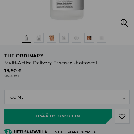
THE ORDINARY
Multi-Active Delivery Essence -hoitovesi
Original Price
13,50 €
135,00 €/1l
null
null
LISÄÄ OSTOSKORIIN
HETI SAATAVILLA
TOIMITUS 1-4 ARKIPÄIVÄSSÄ