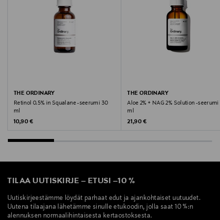
THE ORDINARY
THE ORDINARY
Retinol 0.5% in Squalane -seerumi 30
Aloe 2% + NAG 2% Solution -seerumi
ml
ml
Original Price
Original Price
10,90 €
21,90 €
TILAA UUTISKIRJE
–
ETUSI
–
10 %
Uutiskirjeestämme löydät parhaat edut ja ajankohtaiset uutuudet.
Uutena tilaajana lähetämme sinulle etukoodin, jolla saat 10 %:n
alennuksen normaalihintaisesta kertaostoksesta.