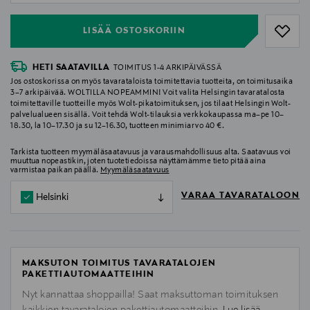
LISÄÄ OSTOSKORIIN
HETI SAATAVILLA
TOIMITUS 1-4 ARKIPÄIVÄSSÄ
Jos ostoskorissa on myös tavarataloista toimitettavia tuotteita, on toimitusaika
3–7 arkipäivää. WOLTILLA NOPEAMMIN! Voit valita Helsingin tavaratalosta
toimitettaville tuotteille myös Wolt-pikatoimituksen, jos tilaat Helsingin Wolt-
palvelualueen sisällä. Voit tehdä Wolt-tilauksia verkkokaupassa ma–pe 10–
18.30, la 10–17.30 ja su 12–16.30, tuotteen minimiarvo 40 €.
Tarkista tuotteen myymäläsaatavuus ja varausmahdollisuus alta. Saatavuus voi
muuttua nopeastikin, joten tuotetiedoissa näyttämämme tieto pitää aina
varmistaa paikan päällä.
Myymäläsaatavuus
VARAA TAVARATALOON
Helsinki
MAKSUTON TOIMITUS TAVARATALOJEN
PAKETTIAUTOMAATTEIHIN
Nyt kannattaa shoppailla! Saat maksuttoman toimituksen