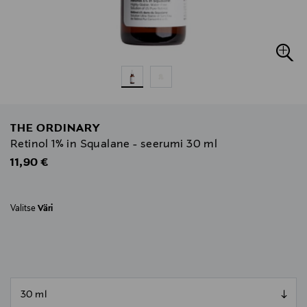
THE ORDINARY
Retinol 1% in Squalane - seerumi 30 ml
Original Price
11,90 €
Valitse
Väri
null
null