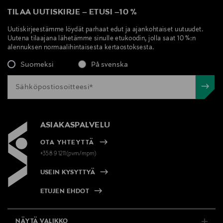
TILAA UUTISKIRJE
–
ETUSI
–
10 %
Avainsanat
Uutiskirjeestämme löydät parhaat edut ja ajankohtaiset uutuudet.
retinol, retinoid, kosteuttava seerumi, seerumi,
Uutena tilaajana lähetämme sinulle etukoodin, jolla saat 10 %:n
skvalaani
alennuksen normaalihintaisesta kertaostoksesta.
Suomeksi
På svenska
ASIAKASPALVELU
OTA YHTEYTTÄ
+358 9 1211(pvm/mpm)
USEIN KYSYTTYÄ
ETUJEN EHDOT
NÄYTÄ VALIKKO