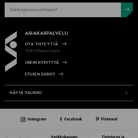
ASIAKASPALVELU
OTA YHTEYTTÄ
+358 9 1211(pvm/mpm)
USEIN KYSYTTYÄ
ETUJEN EHDOT
NÄYTÄ VALIKKO
TUKI & INFO
Instagram
Facebook
Pinterest
AJANKOHTAISTA
PALVELUT
Verkkokaupan
Tietoturva ja