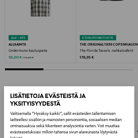
Portugali
Valmistajan tuotenumero
TH100430
ALE –61%
ETUKUPONKITUOTE
Valmistaja
ALLSAINTS
THE ORIGINAL 1936 COPENHAGEN
Undermono-kauluspaita
The Florida Tassels -nahkaloaferit
Original 1936 ApS
Discounted Price
Original Price
Original Price
59,00 €
179,95 €
149,90 €
Valmistajan osoite
Howitzvej 51B, 1tv, 2300 Copenhagen S, Denmark
Digitaalinen osoite
LISÄTIETOJA EVÄSTEISTÄ JA
LISÄÄ KIINNOSTAVIA
YKSITYISYYDESTÄ
cf@playboy-footwear.com
TUOTTEITA
Valitsemalla “Hyväksy kaikki”, sallit evästeiden tallentamisen
Avainsanat
laitteellesi sisällön ja mainosten personointia, sosiaalisen median
ominaisuuksia sekä liikenteen analysointia varten. Voit muuttaa
The Original 1936 Copenhagen, purjehduskengät,
evästeasetuksiasi milloin tahansa sivun alareunasta löytyvästä
kävelykenkä, nahkakenkä, miesten kengät, kengät