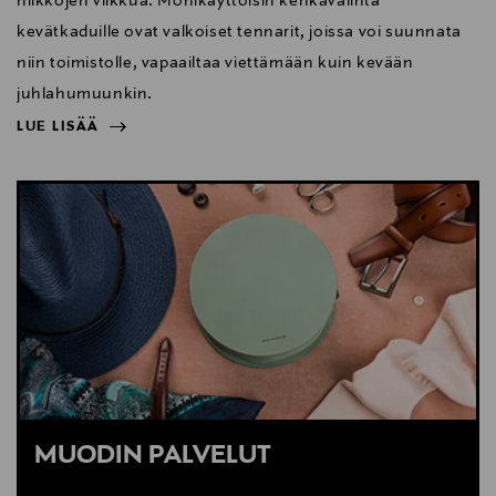
nilkkojen vilkkua. Monikäyttöisin kenkävalinta
kevätkaduille ovat valkoiset tennarit, joissa voi suunnata
niin toimistolle, vapaailtaa viettämään kuin kevään
juhlahumuunkin.
LUE LISÄÄ
NÄYTÄ VÄHEMMÄN
LUE LISÄÄ
MUODIN PALVELUT