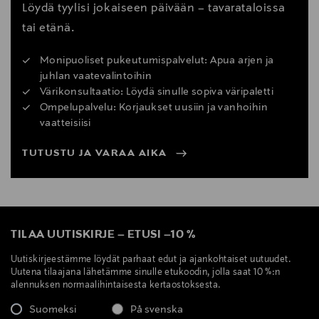
Löydä tyylisi jokaiseen päivään – tavarataloissa
tai etänä.
Monipuoliset pukeutumispalvelut: Apua arjen ja
juhlan vaatevalintoihin
Värikonsultaatio: Löydä sinulle sopiva väripaletti
Ompelupalvelu: Korjaukset uusiin ja vanhoihin
vaatteisiisi
TUTUSTU JA VARAA AIKA
TILAA UUTISKIRJE
–
ETUSI
–
10 %
Uutiskirjeestämme löydät parhaat edut ja ajankohtaiset uutuudet.
Uutena tilaajana lähetämme sinulle etukoodin, jolla saat 10 %:n
alennuksen normaalihintaisesta kertaostoksesta.
Suomeksi
På svenska