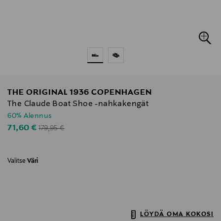
THE ORIGINAL 1936 COPENHAGEN
The Claude Boat Shoe -nahkakengät
60% Alennus
Original Price
Discounted Price
71,60 €
179,95 €
Valitse
Väri
LÖYDÄ OMA KOKOSI