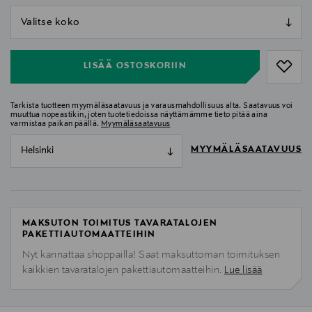
null
null
LISÄÄ OSTOSKORIIN
Tarkista tuotteen myymäläsaatavuus ja varausmahdollisuus alta. Saatavuus voi
muuttua nopeastikin, joten tuotetiedoissa näyttämämme tieto pitää aina
varmistaa paikan päällä.
Myymäläsaatavuus
MYYMÄLÄSAATAVUUS
Helsinki
MAKSUTON TOIMITUS TAVARATALOJEN
PAKETTIAUTOMAATTEIHIN
Nyt kannattaa shoppailla! Saat maksuttoman toimituksen
kaikkien tavaratalojen pakettiautomaatteihin.
Lue lisää