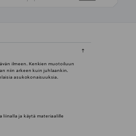
estävän ilmeen. Kenkien muotoiluun
nan niin arkeen kuin juhlaankin.
nlaisia asukokonaisuuksia.
liinalla ja käytä materiaalille