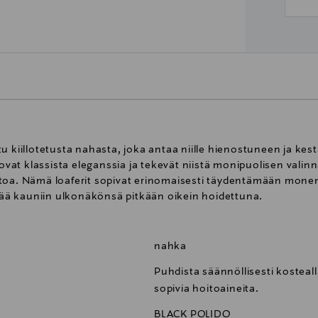
u kiillotetusta nahasta, joka antaa niille hienostuneen ja k
uovat klassista eleganssia ja tekevät niistä monipuolisen valin
itoa. Nämä loaferit sopivat erinomaisesti täydentämään mone
ttää kauniin ulkonäkönsä pitkään oikein hoidettuna.
nahka
Puhdista säännöllisesti kostealla 
sopivia hoitoaineita.
BLACK POLIDO