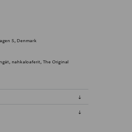
nhagen S, Denmark
ngät, nahkaloaferit, The Original
luessa tuotteen vastaanottamisesta.