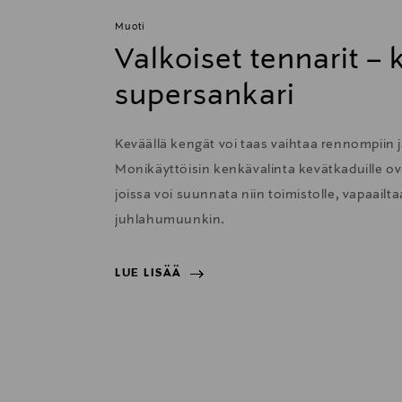
Muoti
Valkoiset tennarit –
supersankari
Keväällä kengät voi taas vaihtaa rennompiin j
Monikäyttöisin kenkävalinta kevätkaduille ova
joissa voi suunnata niin toimistolle, vapaail
juhlahumuunkin.
LUE LISÄÄ