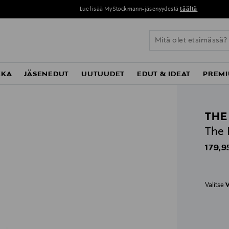
Lue lisää MyStockmann-jäsenyydestä
täältä
KKA
JÄSENEDUT
UUTUUDET
EDUT & IDEAT
PREMI
THE
The 
Origin
179,9
Valitse
V