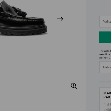
n
Vali
n
Tarkista
muuttua 
paikan p
Helsi
MAK
PAK
Nyt 
kaik