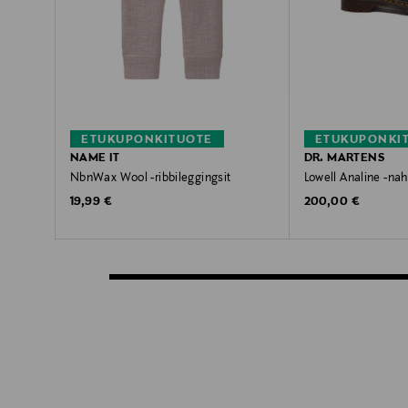
ETUKUPONKITUOTE
ETUKUPONKI
NAME IT
DR. MARTENS
NbnWax Wool -ribbileggingsit
Lowell Analine -na
Original Price
Original Price
19,99 €
200,00 €