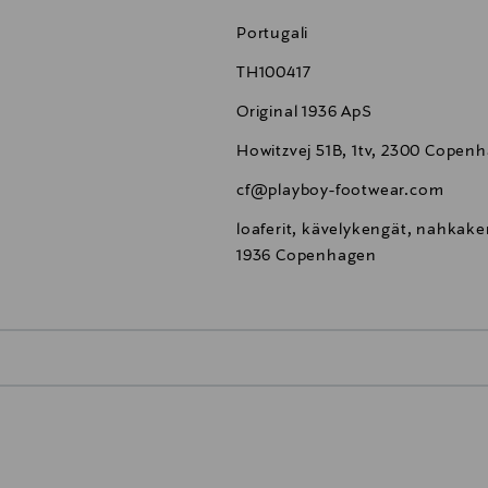
Portugali
TH100417
Original 1936 ApS
Howitzvej 51B, 1tv, 2300 Cope
cf@playboy-footwear.com
loaferit, kävelykengät, nahkake
1936 Copenhagen
0,00 €
inen tilaukseesi. Voit palauttaa tilaamasi tuotteen 30 vuorokauden ku
0,00 € – 4,90 €
rvitse ilmoittaa palautuksesta etukäteen.