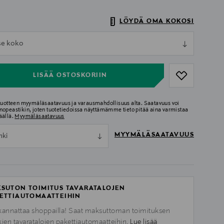
LÖYDÄ OMA KOKOSI
ull
tse koko
ull
LISÄÄ OSTOSKORIIN
 tuotteen myymäläsaatavuus ja varausmahdollisuus alta. Saatavuus voi
nopeastikin, joten tuotetiedoissa näyttämämme tieto pitää aina varmistaa
äällä.
Myymäläsaatavuus
MYYMÄLÄSAATAVUUS
nki
SUTON TOIMITUS TAVARATALOJEN
ETTIAUTOMAATTEIHIN
kannattaa shoppailla! Saat maksuttoman toimituksen
kien tavaratalojen pakettiautomaatteihin.
Lue lisää