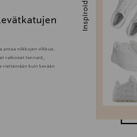
Inspiroidu
 kevätkatujen
a antaa nilkkojen vilkkua.
t valkoiset tennarit,
taa viettämään kuin kevään