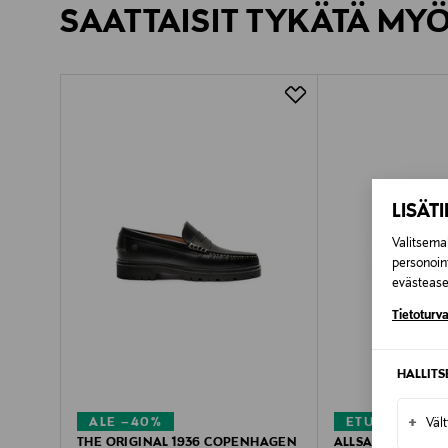
SAATTAISIT TYKÄTÄ MY
LUE TARKEMMAT PALAUTUSOHJEET
Kotiinkuljetus
Pikatoimitus Wolt
LISÄT
Valitsemal
personoin
evästeaset
Tietoturva
HALLIT
+
ALE –40%
ETUKUPONKI
Väl
THE ORIGINAL 1936 COPENHAGEN
ALLSAINTS