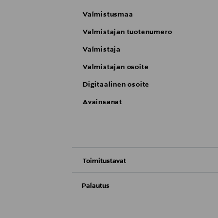
Valmistusmaa
Valmistajan tuotenumero
Valmistaja
Valmistajan osoite
Digitaalinen osoite
Avainsanat
Toimitustavat
Nouto tavaratalosta
Palautus
Meille on hyvin tärkeää, että olet tyytyvä
Toimitus automaattiin tai noutopisteeseen
Palauttaminen on maksutonta eikä sinun ta