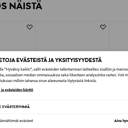
ÖS NÄISTÄ
7,90 €–50,00 € kuljetusyhtiöstä ja 
Alk. 6,90 €, kun toimitus on saatavi
IETOJA EVÄSTEISTÄ JA YKSITYISYYDESTÄ
la “Hyväksy kaikki”, sallit evästeiden tallentamisen laitteellesi sisällön ja maino
tia, sosiaalisen median ominaisuuksia sekä liikenteen analysointia varten. Voit 
uksiasi milloin tahansa sivun alareunasta löytyvästä linkistä.
 ja evästeiden käyttö
SE EVÄSTERYHMIÄ
TUOTE
ETUKUPONKITUOTE
ALE 
ttämättömät evästeet
Aina hyv
DR. MARTENS
THE OR