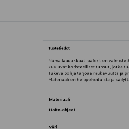
Tuotetiedot
Nämä laadukkaat loaferit on valmistett
kuuluvat koristeelliset tupsut, jotka t
Tukeva pohja tarjoaa mukavuutta ja p
Materiaali on helppohoitoista ja säily
Materiaali
Hoito-ohjeet
Väri