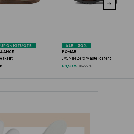
KUPONKITUOTE
ALE –50%
ALANCE
POMAR
eakerit
JASMIN Zero Waste loaferit
 Price
Discounted Price
Original Price
 €
69,50 €
139,00 €