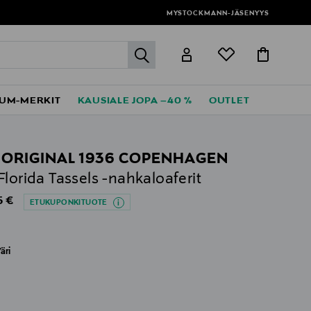
MYSTOCKMANN-JÄSENYYS
label.header.go
UM-MERKIT
KAUSIALE JOPA –40 %
OUTLET
 ORIGINAL 1936 COPENHAGEN
Florida Tassels -nahkaloaferit
al Price
5 €
ETUKUPONKITUOTE
äri