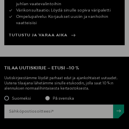
juhlan vaatevalintoihin
Värikonsultaatio: Löydä sinulle sopiva väripaletti
Ompelupalvelu: Korjaukset uusiin ja vanhoihin
vaatteisiisi
TUTUSTU JA VARAA AIKA
TILAA UUTISKIRJE
–
ETUSI
–
10 %
Uutiskirjeestämme löydät parhaat edut ja ajankohtaiset uutuudet.
Uutena tilaajana lähetämme sinulle etukoodin, jolla saat 10 %:n
alennuksen normaalihintaisesta kertaostoksesta.
Suomeksi
På svenska