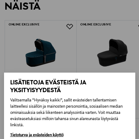
NÄISTÄ
1387177
LUE TARKEMMAT PALAUTUSOHJEET
ONLINE EXCLUSIVE
ONLINE EXCLUSIVE
LISÄTIETOJA EVÄSTEISTÄ JA
YKSITYISYYDESTÄ
ALE –20%
THULE
THULE
Valitsemalla “Hyväksy kaikki”, sallit evästeiden tallentamisen
Thule Sleek vaunukoppa
Thule vaunukoppa
laitteellesi sisällön ja mainosten personointia, sosiaalisen median
ominaisuuksia sekä liikenteen analysointia varten. Voit muuttaa
Discounted Price
Original Price
Original Price
199,96 €
295,95 €
249,95 €
evästeasetuksiasi milloin tahansa sivun alareunasta löytyvästä
linkistä.
Tietoturva ja evästeiden käyttö