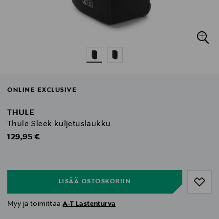
ONLINE EXCLUSIVE
THULE
Thule Sleek kuljetuslaukku
Original Price
129,95 €
null
null
LISÄÄ OSTOSKORIIN
Myy ja toimittaa
A-T Lastenturva