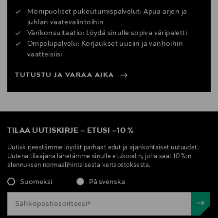
Monipuoliset pukeutumispalvelut: Apua arjen ja
juhlan vaatevalintoihin
Värikonsultaatio: Löydä sinulle sopiva väripaletti
Ompelupalvelu: Korjaukset uusiin ja vanhoihin
vaatteisiisi
TUTUSTU JA VARAA AIKA
TILAA UUTISKIRJE
–
ETUSI
–
10 %
Uutiskirjeestämme löydät parhaat edut ja ajankohtaiset uutuudet.
Uutena tilaajana lähetämme sinulle etukoodin, jolla saat 10 %:n
alennuksen normaalihintaisesta kertaostoksesta.
Suomeksi
På svenska