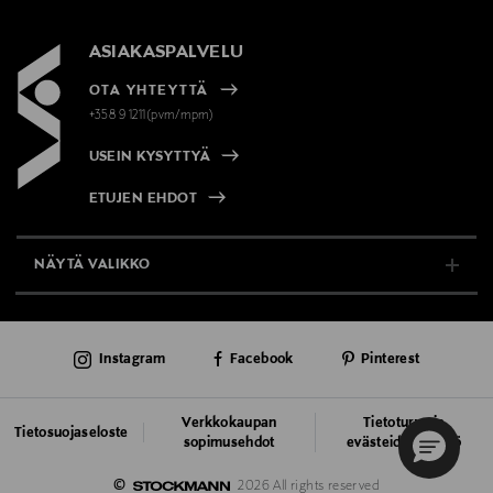
ASIAKASPALVELU
OTA YHTEYTTÄ
+358 9 1211(pvm/mpm)
USEIN KYSYTTYÄ
ETUJEN EHDOT
NÄYTÄ VALIKKO
TUKI & INFO
Instagram
Facebook
Pinterest
AJANKOHTAISTA
PALVELUT
Verkkokaupan
Tietoturva ja
Tietosuojaseloste
sopimusehdot
evästeiden käyttö
VASTUULLISUUS
©
2026 All rights reserved