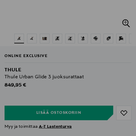
ONLINE EXCLUSIVE
THULE
Thule Urban Glide 3 juoksurattaat
Original Price
849,95 €
null
null
LISÄÄ OSTOSKORIIN
Myy ja toimittaa
A-T Lastenturva