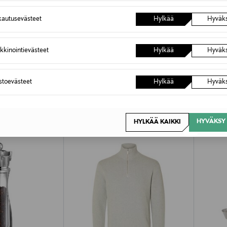
autusevästeet
Hylkää
Hyväk
kkinointievästeet
Hylkää
Hyväk
OTTEITA
astoevästeet
Hylkää
Hyväk
HYVÄKSY 
HYLKÄÄ KAIKKI