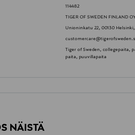
114482
TIGER OF SWEDEN FINLAND O
Unioninkatu 22, 00130 Helsinki,
customercare@tigerofsweden.
Tiger of Sweden, collegepaita, p
paita, puuvillapaita
0,00 €
inen tilaukseesi. Voit palauttaa tilaamasi tuotteen 30 vuorokauden ku
0,00 € – 4,90 €
rvitse ilmoittaa palautuksesta etukäteen.
ÖS NÄISTÄ
7,90 €–50,00 € kuljetusyhtiöstä ja 