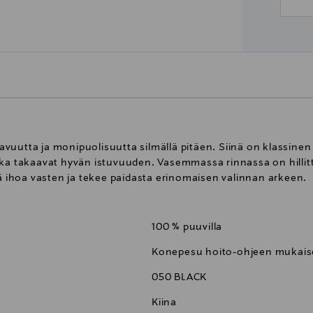
uutta ja monipuolisuutta silmällä pitäen. Siinä on klassinen p
tka takaavat hyvän istuvuuden. Vasemmassa rinnassa on hilli
tä ihoa vasten ja tekee paidasta erinomaisen valinnan arkeen.
100 % puuvilla
Konepesu hoito-ohjeen mukaise
050 BLACK
Kiina