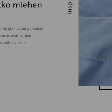
ikko miehen
mmistä miesten paidoista.
lus tuovat paidan
tenkin siistiin