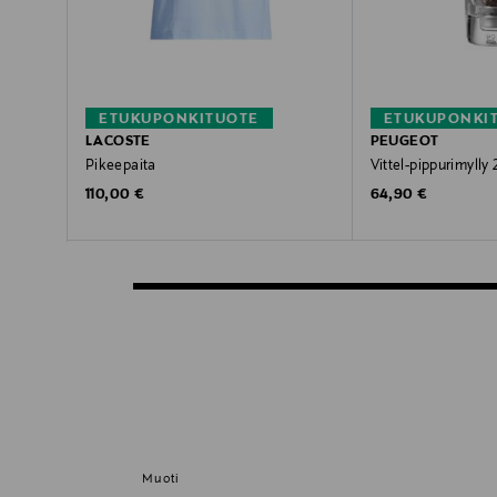
ETUKUPONKITUOTE
ETUKUPONKI
LACOSTE
PEUGEOT
Pikeepaita
Vittel-pippurimylly
Original Price
Original Price
110,00 €
64,90 €
Muoti