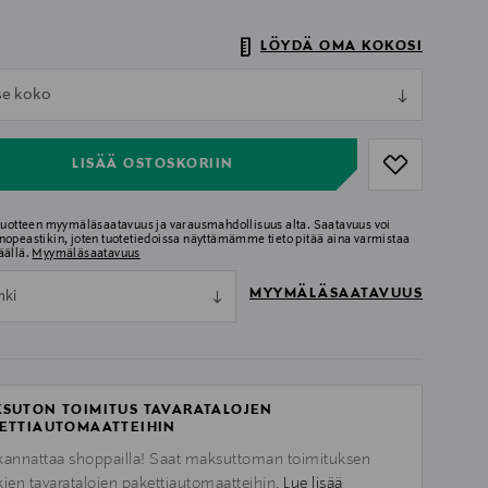
LÖYDÄ OMA KOKOSI
ull
tse koko
ull
LISÄÄ OSTOSKORIIN
 tuotteen myymäläsaatavuus ja varausmahdollisuus alta. Saatavuus voi
nopeastikin, joten tuotetiedoissa näyttämämme tieto pitää aina varmistaa
äällä.
Myymäläsaatavuus
MYYMÄLÄSAATAVUUS
nki
SUTON TOIMITUS TAVARATALOJEN
ETTIAUTOMAATTEIHIN
kannattaa shoppailla! Saat maksuttoman toimituksen
kien tavaratalojen pakettiautomaatteihin.
Lue lisää