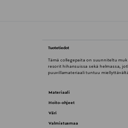
Tuotetiedot
Tämä collegepaita on suunniteltu mukav
resorit hihansuissa sekä helmassa, jo
puuvillamateriaali tuntuu miellyttäväl
Materiaali
Hoito-ohjeet
Väri
Valmistusmaa