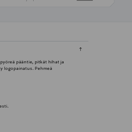
yöreä pääntie, pitkät hihat ja
tty logopainatus. Pehmeä
sti.