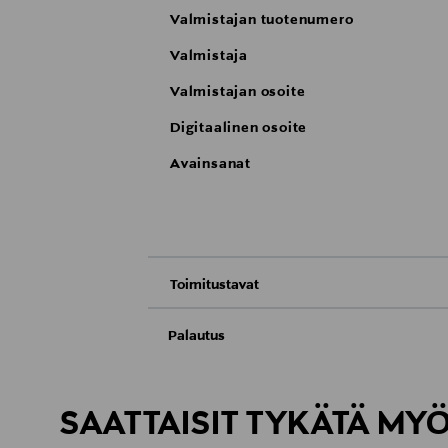
Valmistajan tuotenumero
Valmistaja
Valmistajan osoite
Digitaalinen osoite
Avainsanat
Toimitustavat
Nouto tavaratalosta
Palautus
Meille on hyvin tärkeää, että olet tyytyvä
Toimitus automaattiin tai noutopisteeseen
Palauttaminen on maksutonta eikä sinun ta
SAATTAISIT TYKÄTÄ MY
LUE TARKEMMAT PALAUTUSOHJEET
Kotiinkuljetus