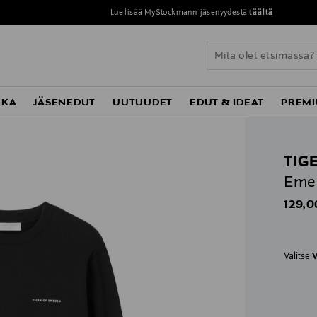
Lue lisää MyStockmann-jäsenyydestä
täältä
KKA
JÄSENEDUT
UUTUUDET
EDUT & IDEAT
PREMI
TIG
Emer
Origin
129,0
Valitse
V