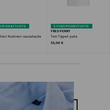
KUPONKITUOTE
ETUKUPONKITUOTE
FRED PERRY
 Harri Koskinen -saunakauha
Twin Tipped -paita
 Price
Original Price
€
55,00 €