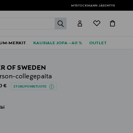
MYSTOCKMANN-JÄSENYYS
label.header.go
UM-MERKIT
KAUSIALE JOPA –40 %
OUTLET
ER OF SWEDEN
son-collegepaita
al Price
0 €
ETUKUPONKITUOTE
äri