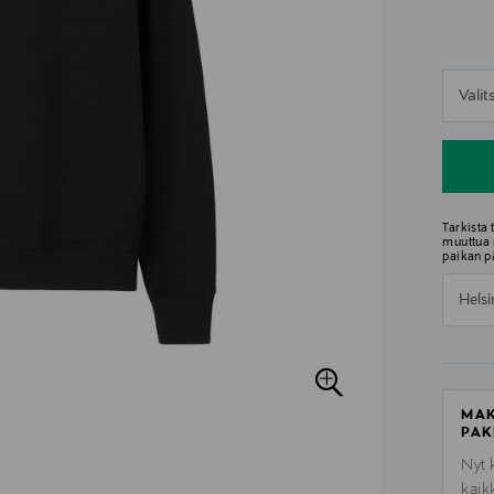
n
Vali
n
Tarkista
muuttua 
paikan p
Helsi
MAK
PAK
Nyt 
kaik