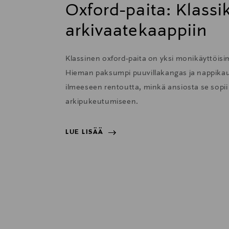
Oxford-paita: Klass
arkivaatekaappiin
Klassinen oxford-paita on yksi monikäyttöisi
Hieman paksumpi puuvillakangas ja nappikau
ilmeeseen rentoutta, minkä ansiosta se sopii e
arkipukeutumiseen.
LUE LISÄÄ
LUE LISÄÄ