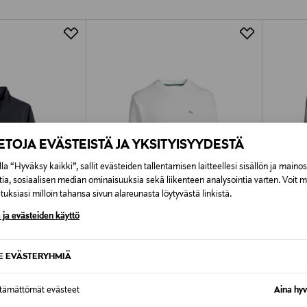
Alk. 6,90 €, kun toimitus on saatavi
IETOJA EVÄSTEISTÄ JA YKSITYISYYDESTÄ
la “Hyväksy kaikki”, sallit evästeiden tallentamisen laitteellesi sisällön ja maino
tia, sosiaalisen median ominaisuuksia sekä liikenteen analysointia varten. Voit 
uksiasi milloin tahansa sivun alareunasta löytyvästä linkistä.
 ja evästeiden käyttö
TUOTE
SE EVÄSTERYHMIÄ
ETUKUPONKITUOTE
UUT
LACOSTE
STONE 
Collegepaita
College
ttämättömät evästeet
Aina hyv
Original Price
Original
e
130,00 €
320,00