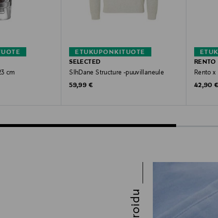
TUOTE
ETUKUPONKITUOTE
ETU
SELECTED
RENTO
 23 cm
SlhDane Structure -puuvillaneule
Rento x
Original Price
Original
59,99 €
42,90 
Inspiroidu