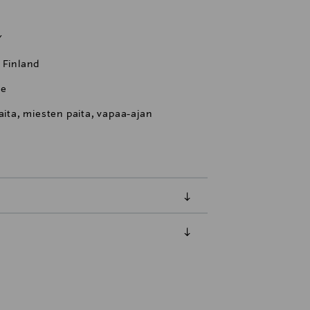
Y
 Finland
se
aita, miesten paita, vapaa-ajan
luessa tuotteen vastaanottamisesta.
tuotteen koosta riippuen