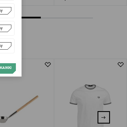
sy
sy
sy
KAIKKI