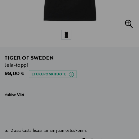
TIGER OF SWEDEN
Jela-toppi
Original Price
99,00 €
ETUKUPONKITUOTE
Valitse
Väri
2 asiakasta lisäsi tämän juuri ostoskoriin.