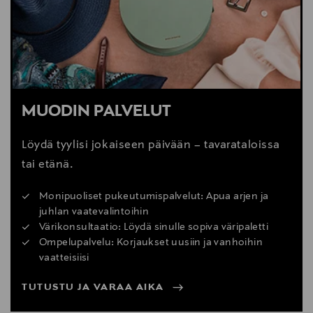
MUODIN PALVELUT
Löydä tyylisi jokaiseen päivään – tavarataloissa
tai etänä.
Monipuoliset pukeutumispalvelut: Apua arjen ja
juhlan vaatevalintoihin
Värikonsultaatio: Löydä sinulle sopiva väripaletti
Ompelupalvelu: Korjaukset uusiin ja vanhoihin
vaatteisiisi
TUTUSTU JA VARAA AIKA