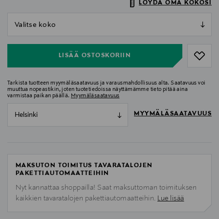
LÖYDÄ OMA KOKOSI
null
null
LISÄÄ OSTOSKORIIN
Tarkista tuotteen myymäläsaatavuus ja varausmahdollisuus alta. Saatavuus voi
muuttua nopeastikin, joten tuotetiedoissa näyttämämme tieto pitää aina
varmistaa paikan päällä.
Myymäläsaatavuus
MYYMÄLÄSAATAVUUS
Helsinki
MAKSUTON TOIMITUS TAVARATALOJEN
PAKETTIAUTOMAATTEIHIN
Nyt kannattaa shoppailla! Saat maksuttoman toimituksen
kaikkien tavaratalojen pakettiautomaatteihin.
Lue lisää