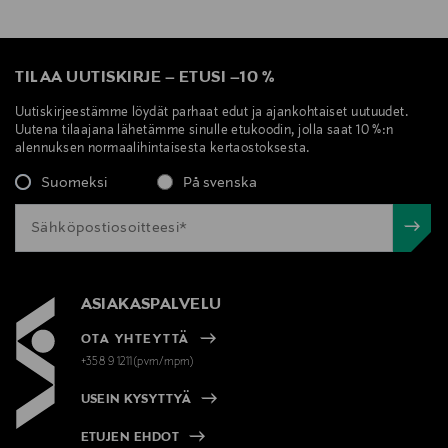
TILAA UUTISKIRJE
–
ETUSI
–
10 %
Uutiskirjeestämme löydät parhaat edut ja ajankohtaiset uutuudet.
Uutena tilaajana lähetämme sinulle etukoodin, jolla saat 10 %:n
alennuksen normaalihintaisesta kertaostoksesta.
Suomeksi
På svenska
ASIAKASPALVELU
OTA YHTEYTTÄ
+358 9 1211(pvm/mpm)
USEIN KYSYTTYÄ
ETUJEN EHDOT