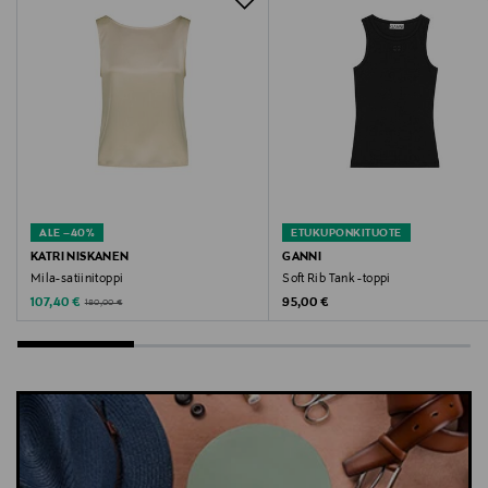
Avainsanat
Tiger of Sweden, toppi, naisten toppi, hihaton toppi,
lyocell-toppi, kesätoppi, paita
ALE –40%
ETUKUPONKITUOTE
KATRI NISKANEN
GANNI
Mila-satiinitoppi
Soft Rib Tank -toppi
Discounted Price
Original Price
Original Price
107,40 €
95,00 €
180,00 €