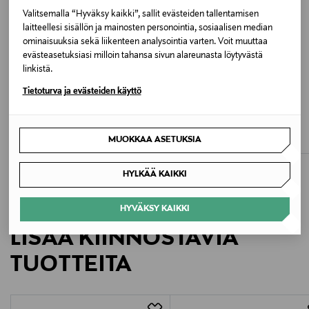
Valitsemalla “Hyväksy kaikki”, sallit evästeiden tallentamisen
050 BLACK
laitteellesi sisällön ja mainosten personointia, sosiaalisen median
ominaisuuksia sekä liikenteen analysointia varten. Voit muuttaa
Valmistusmaa
evästeasetuksiasi milloin tahansa sivun alareunasta löytyvästä
linkistä.
Portugali
Tietoturva ja evästeiden käyttö
ETUKUPONKITUOTE
ALE –60%
Valmistajan tuotenumero
VILA
AMERICAN VINTAGE
ViKenza-toppi
Toppi
114485
MUOKKAA ASETUKSIA
Original Price
Discounted Price
Original Price
21,99 €
33,90 €
85,00 €
Valmistaja
HYLKÄÄ KAIKKI
TIGER OF SWEDEN FINLAND OY
HYVÄKSY KAIKKI
Valmistajan osoite
LISÄÄ KIINNOSTAVIA
Unioninkatu 22, 00130 Helsinki, Finland
TUOTTEITA
Digitaalinen osoite
customercare@tigerofsweden.se