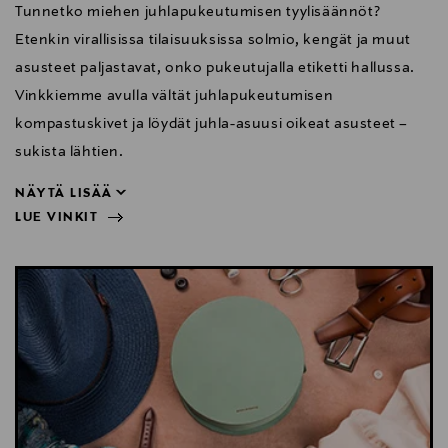
Tunnetko miehen juhlapukeutumisen tyylisäännöt?
Etenkin virallisissa tilaisuuksissa solmio, kengät ja muut
asusteet paljastavat, onko pukeutujalla etiketti hallussa.
Vinkkiemme avulla vältät juhlapukeutumisen
kompastuskivet ja löydät juhla-asuusi oikeat asusteet –
sukista lähtien.
NÄYTÄ LISÄÄ
LUE VINKIT
sukista lähtien.
NÄYTÄ VÄHEMMÄN
LUE VINKIT