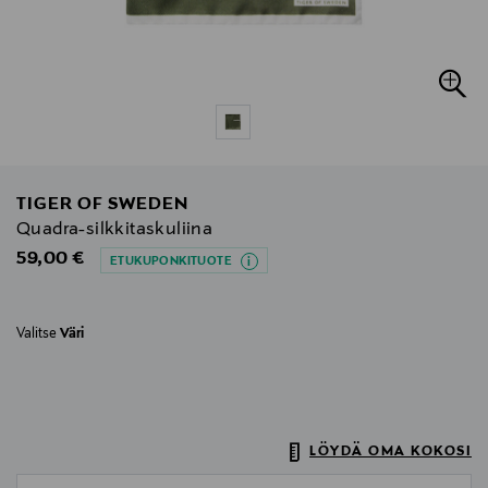
TIGER OF SWEDEN
Quadra-silkkitaskuliina
Original Price
59,00 €
ETUKUPONKITUOTE
Valitse
Väri
LÖYDÄ OMA KOKOSI