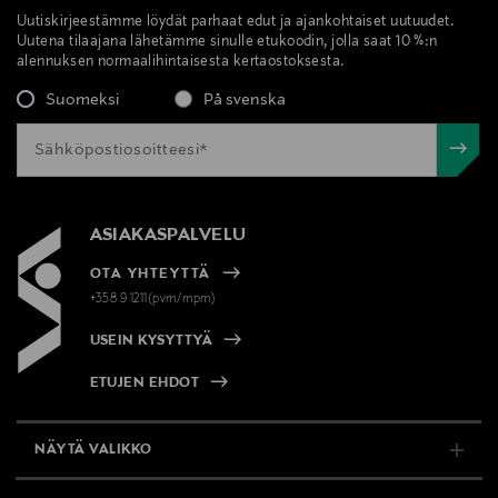
Uutiskirjeestämme löydät parhaat edut ja ajankohtaiset uutuudet.
Uutena tilaajana lähetämme sinulle etukoodin, jolla saat 10 %:n
alennuksen normaalihintaisesta kertaostoksesta.
Suomeksi
På svenska
ASIAKASPALVELU
OTA YHTEYTTÄ
+358 9 1211(pvm/mpm)
USEIN KYSYTTYÄ
ETUJEN EHDOT
NÄYTÄ VALIKKO