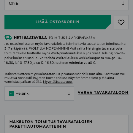
null
null
LISÄÄ OSTOSKORIIN
HETI SAATAVILLA
TOIMITUS 1-4 ARKIPÄIVÄSSÄ
Jos ostoskorissa on myös tavarataloista toimitettavia tuotteita, on toimitusaika
3–7 arkipäivää. WOLTILLA NOPEAMMIN! Voit valita Helsingin tavaratalosta
toimitettaville tuotteille myös Wolt-pikatoimituksen, jos tilaat Helsingin Wolt-
palvelualueen sisällä. Voit tehdä Wolt-tilauksia verkkokaupassa ma–pe 10–
18.30, la 10–17.30 ja su 12–16.30, tuotteen minimiarvo 40 €.
Tarkista tuotteen myymäläsaatavuus ja varausmahdollisuus alta. Saatavuus voi
muuttua nopeastikin, joten tuotetiedoissa näyttämämme tieto pitää aina
varmistaa paikan päällä.
Myymäläsaatavuus
VARAA TAVARATALOON
Helsinki
MAKSUTON TOIMITUS TAVARATALOJEN
PAKETTIAUTOMAATTEIHIN