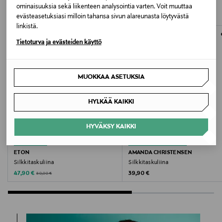
TUOTTEITA
ominaisuuksia sekä liikenteen analysointia varten. Voit muuttaa
TIGER OF SWEDEN FINLAND OY
evästeasetuksiasi milloin tahansa sivun alareunasta löytyvästä
linkistä.
Valmistajan osoite
Tietoturva ja evästeiden käyttö
Unioninkatu 22, 00130 Helsinki, Finland
Digitaalinen osoite
MUOKKAA ASETUKSIA
customercare@tigerofsweden.se
HYLKÄÄ KAIKKI
Avainsanat
HYVÄKSY KAIKKI
Tiger of Sweden, taskuliina, asuste, silkki, miesten
ALE –40%
ETUKUPONKITUOTE
asuste, miesten taskuliina
ETON
AMANDA CHRISTENSEN
Silkkitaskuliina
Silkkitaskuliina
Discounted Price
Original Price
Original Price
47,90 €
39,90 €
80,00 €