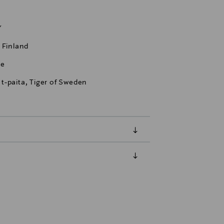
Y
 Finland
se
, t-paita, Tiger of Sweden
luessa tuotteen vastaanottamisesta.
tuotteen koosta riippuen