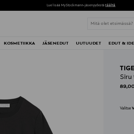
Lue lisää MyStockmann-jäsenyydestä
täältä
KOSMETIIKKA
JÄSENEDUT
UUTUUDET
EDUT & ID
TIG
Siru 
Origin
89,00
Valitse
V