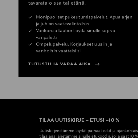
tavarataloissa tai etänä.
Monipuoliset pukeutumispalvelut: Apua arjen
ja juhlan vaatevalintoihin
Värikonsultaatio: Löydä sinulle sopiva
väripaletti
Ompelupalvelu: Korjaukset uusiin ja
vanhoihin vaatteisiisi
TUTUSTU JA VARAA AIKA
TILAA UUTISKIRJE
–
ETUSI
–
10 %
Uutiskirjeestämme löydät parhaat edut ja ajankohtai
tilaajana lähetämme sinulle etukoodin, jolla saat 10 