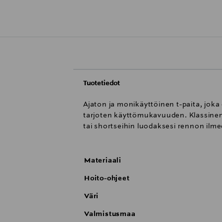
Tuotetiedot
Ajaton ja monikäyttöinen t-paita, joka
tarjoten käyttömukavuuden. Klassinen r
tai shortseihin luodaksesi rennon ilm
Materiaali
Hoito-ohjeet
Väri
Valmistusmaa