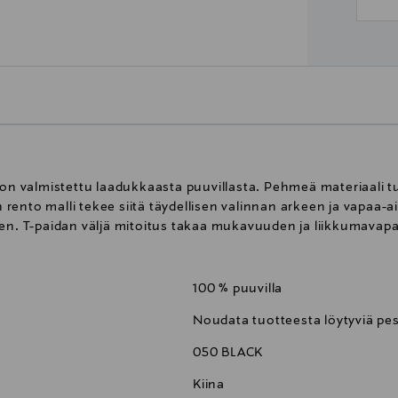
 on valmistettu laadukkaasta puuvillasta. Pehmeä materiaali t
ento malli tekee siitä täydellisen valinnan arkeen ja vapaa-a
een. T-paidan väljä mitoitus takaa mukavuuden ja liikkumavap
100 % puuvilla
Noudata tuotteesta löytyviä pe
050 BLACK
Kiina