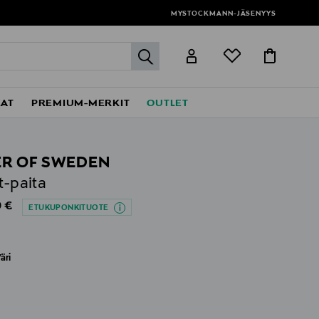
MYSTOCKMANN-JÄSENYYS
label.header.go
EAT
PREMIUM-MERKIT
OUTLET
ER OF SWEDEN
t-paita
al Price
 €
ETUKUPONKITUOTE
äri