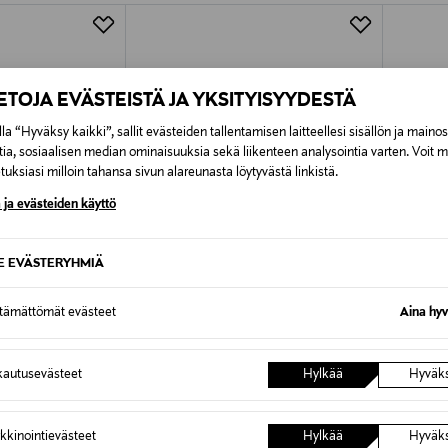
Alk. 6,90 €, kun toimitus on saatavi
IETOJA EVÄSTEISTÄ JA YKSITYISYYDESTÄ
la “Hyväksy kaikki”, sallit evästeiden tallentamisen laitteellesi sisällön ja maino
tia, sosiaalisen median ominaisuuksia sekä liikenteen analysointia varten. Voit 
uksiasi milloin tahansa sivun alareunasta löytyvästä linkistä.
 ja evästeiden käyttö
SE EVÄSTERYHMIÄ
ttämättömät evästeet
Aina hyv
ALE –40%
ALE 
NOOM
TIGER 
autusevästeet
Hylkää
Hyväk
ic Zip Up -
Karita Jersey -pusero
Kasia 2 
Discounted Price
Discoun
Original Price
20,90 €
59,60 
34,90 €
kkinointievästeet
Hylkää
Hyväk