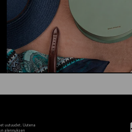
set uutuudet. Uutena
%:n alennuksen