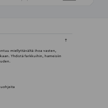
untuu miellyttävältä ihoa vasten,
ikaan. Yhdistä farkkuihin, hameisiin
auden.
suohjeita