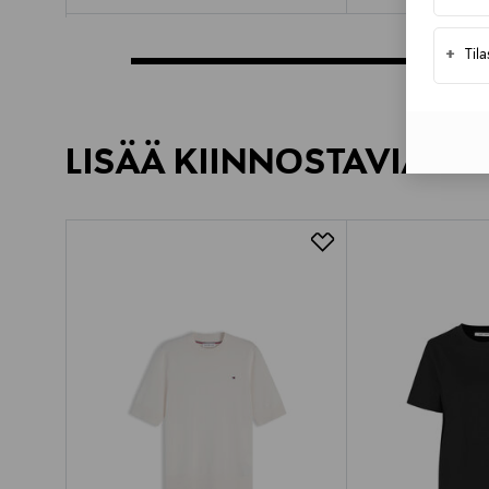
+
Til
LISÄÄ KIINNOSTAVIA TU