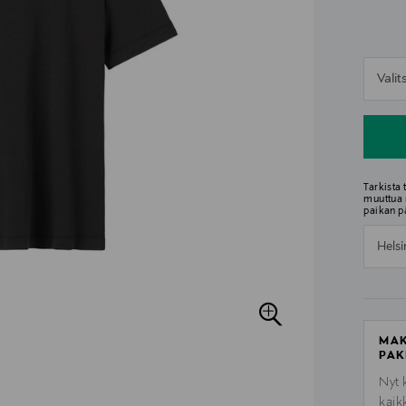
n
Vali
n
Tarkista
muuttua 
paikan p
Helsi
MAK
PAK
Nyt 
kaik