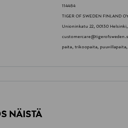
114484
TIGER OF SWEDEN FINLAND O
Unioninkatu 22, 00130 Helsinki,
customercare@tigerofsweden.
paita, trikoopaita, puuvillapaita
0,00 €
inen tilaukseesi. Voit palauttaa tilaamasi tuotteen 30 vuorokauden ku
0,00 € – 4,90 €
rvitse ilmoittaa palautuksesta etukäteen.
ÖS NÄISTÄ
7,90 €–50,00 € kuljetusyhtiöstä ja 