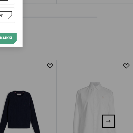
sy
KAIKKI