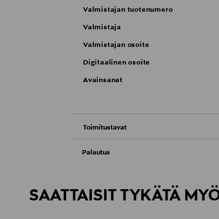
Valmistajan tuotenumero
Valmistaja
Valmistajan osoite
Digitaalinen osoite
Avainsanat
Toimitustavat
Nouto tavaratalosta
Palautus
Meille on hyvin tärkeää, että olet tyytyvä
Toimitus automaattiin tai noutopisteeseen
Palauttaminen on maksutonta eikä sinun ta
SAATTAISIT TYKÄTÄ MY
LUE TARKEMMAT PALAUTUSOHJEET
Kotiinkuljetus