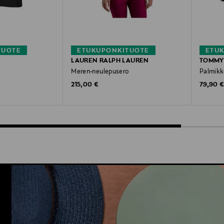
TUOTE
ETUKUPONKITUOTE
ETU
LAUREN RALPH LAUREN
TOMMY 
Meren-neulepusero
Palmikk
Original Price
Original
215,00 €
79,90 