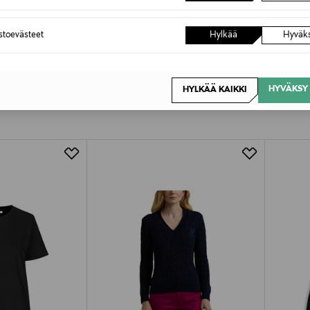
astoevästeet
Hylkää
Hyväk
HYVÄKSY 
HYLKÄÄ KAIKKI
OTTEITA