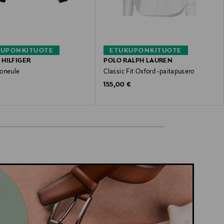
KUPONKITUOTE
ETUKUPONKITUOTE
HILFIGER
POLO RALPH LAUREN
oneule
Classic Fit Oxford -paitapusero
 Price
Original Price
€
155,00 €