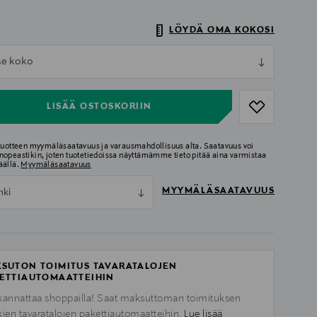
LÖYDÄ OMA KOKOSI
ull
tse koko
ull
LISÄÄ OSTOSKORIIN
 tuotteen myymäläsaatavuus ja varausmahdollisuus alta. Saatavuus voi
nopeastikin, joten tuotetiedoissa näyttämämme tieto pitää aina varmistaa
äällä.
Myymäläsaatavuus
MYYMÄLÄSAATAVUUS
nki
SUTON TOIMITUS TAVARATALOJEN
ETTIAUTOMAATTEIHIN
kannattaa shoppailla! Saat maksuttoman toimituksen
kien tavaratalojen pakettiautomaatteihin.
Lue lisää