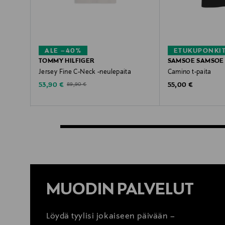
ALE –40%
ETUKUPONKI
TOMMY HILFIGER
SAMSOE SAMSOE
Jersey Fine C-Neck -neulepaita
Camino t-paita
Discounted Price
Original Price
Original Price
53,90 €
55,00 €
89,90 €
MUODIN PALVELUT
Löydä tyylisi jokaiseen päivään –