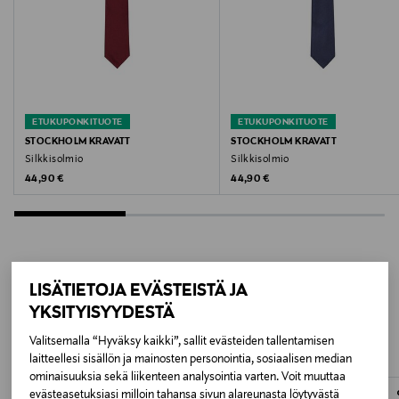
Valmistusmaa
Italia
Valmistajan tuotenumero
TIDO
ETUKUPONKITUOTE
ETUKUPONKITUOTE
STOCKHOLM KRAVATT
STOCKHOLM KRAVATT
Valmistaja
Silkkisolmio
Silkkisolmio
Original Price
Original Price
44,90 €
44,90 €
TIGER OF SWEDEN FINLAND OY
Valmistajan osoite
Unioninkatu 22, 00130 Helsinki, Finland
LISÄTIETOJA EVÄSTEISTÄ JA
LISÄÄ KIINNOSTAVIA
Digitaalinen osoite
YKSITYISYYDESTÄ
TUOTTEITA
customercare@tigerofsweden.se
Valitsemalla “Hyväksy kaikki”, sallit evästeiden tallentamisen
laitteellesi sisällön ja mainosten personointia, sosiaalisen median
Avainsanat
ominaisuuksia sekä liikenteen analysointia varten. Voit muuttaa
evästeasetuksiasi milloin tahansa sivun alareunasta löytyvästä