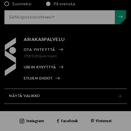
Suomeksi
På svenska
ASIAKASPALVELU
OTA YHTEYTTÄ
+358 9 1211(pvm/mpm)
USEIN KYSYTTYÄ
ETUJEN EHDOT
NÄYTÄ VALIKKO
TUKI & INFO
Instagram
Facebook
Pinterest
AJANKOHTAISTA