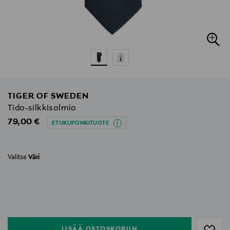
TIGER OF SWEDEN
Tido-silkkisolmio
Original Price
79,00 €
ETUKUPONKITUOTE
Valitse
Väri
null
null
LISÄÄ OSTOSKORIIN