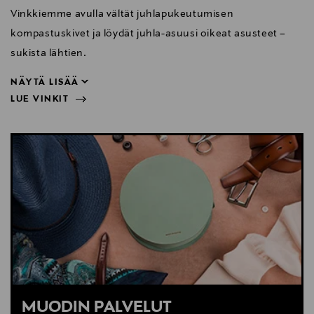
Vinkkiemme avulla vältät juhlapukeutumisen
kompastuskivet ja löydät juhla-asuusi oikeat asusteet –
sukista lähtien.
NÄYTÄ LISÄÄ
LUE VINKIT
sukista lähtien.
NÄYTÄ VÄHEMMÄN
LUE VINKIT
MUODIN PALVELUT