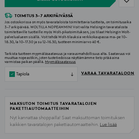
TOIMITUS 3–7 ARKIPÄIVÄSSÄ
Jos ostoskorissa on myös tavarataloista toimitettavia tuotteita, on toimitusaika
3–7 arkipäivää. WOLTILLA NOPEAMMIN! Voit valita Helsingin tavaratalosta
toimitettaville tuotteille myös Wolt-pikatoimituksen, jos tilaat Helsingin Wolt-
palvelualueen sisällä. Voit tehdä Wolt-tilauksia verkkokaupassa ma–pe 10–
18.30, la 10–17.30 ja su 12–16.30, tuotteen minimiarvo 40 €.
Tarkista tuotteen myymäläsaatavuus ja varausmahdollisuus alta. Saatavuus voi
muuttua nopeastikin, joten tuotetiedoissa näyttämämme tieto pitää aina
varmistaa paikan päällä.
Myymäläsaatavuus
VARAA TAVARATALOON
Tapiola
MAKSUTON TOIMITUS TAVARATALOJEN
PAKETTIAUTOMAATTEIHIN
Nyt kannattaa shoppailla! Saat maksuttoman toimituksen
kaikkien tavaratalojen pakettiautomaatteihin.
Lue lisää