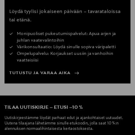
Löydä tyylisi jokaiseen päivään – tavarataloissa
tai etänä.
Monipuoliset pukeutumispalvelut: Apua arjen ja
juhlan vaatevalintoihin
Värikonsultaatio: Löydä sinulle sopiva väripaletti
Ompelupalvelu: Korjaukset uusiin ja vanhoihin
vaatteisiisi
TUTUSTU JA VARAA AIKA
TILAA UUTISKIRJE
–
ETUSI
–
10 %
Uutiskirjeestämme löydät parhaat edut ja ajankohtaiset uutuudet.
Uutena tilaajana lähetämme sinulle etukoodin, jolla saat 10 %:n
alennuksen normaalihintaisesta kertaostoksesta.