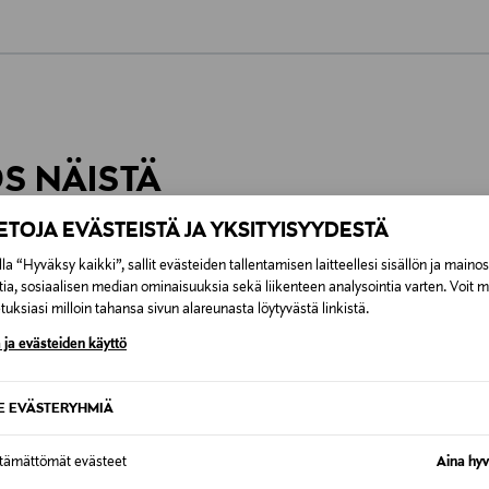
0,00 €
inen tilaukseesi. Voit palauttaa tilaamasi tuotteen 30 vuorokauden ku
0,00 € – 4,90 €
rvitse ilmoittaa palautuksesta etukäteen.
ÖS NÄISTÄ
7,90 €–50,00 € kuljetusyhtiöstä ja 
IETOJA EVÄSTEISTÄ JA YKSITYISYYDESTÄ
Alk. 6,90 €, kun toimitus on saatavi
la “Hyväksy kaikki”, sallit evästeiden tallentamisen laitteellesi sisällön ja maino
tia, sosiaalisen median ominaisuuksia sekä liikenteen analysointia varten. Voit 
uksiasi milloin tahansa sivun alareunasta löytyvästä linkistä.
 ja evästeiden käyttö
SE EVÄSTERYHMIÄ
ttämättömät evästeet
Aina hyv