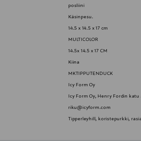
posliini
Käsinpesu.
14.5 x 14.5 x 17 cm
MULTICOLOR
14.5x 14.5 x 17 CM
Kiina
MKTIPPUTENDUCK
Icy Form Oy
Icy Form Oy, Henry Fordin katu
riku@icyform.com
Tipperleyhill, koristepurkki, rasi