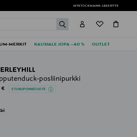
MYSTOCKMANN-JÄSENYYS
label.header.go
UM-MERKIT
KAUSIALE JOPA –40 %
OUTLET
PERLEYHILL
pputenduck-posliinipurkki
al Price
 €
ETUKUPONKITUOTE
äri