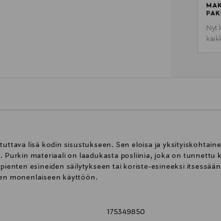
MAK
PAK
Nyt 
kaik
tuttava lisä kodin sisustukseen. Sen eloisa ja yksityiskohtain
. Purkin materiaali on laadukasta posliinia, joka on tunnettu 
pienten esineiden säilytykseen tai koriste-esineeksi itsessään.
isen monenlaiseen käyttöön.
175349850