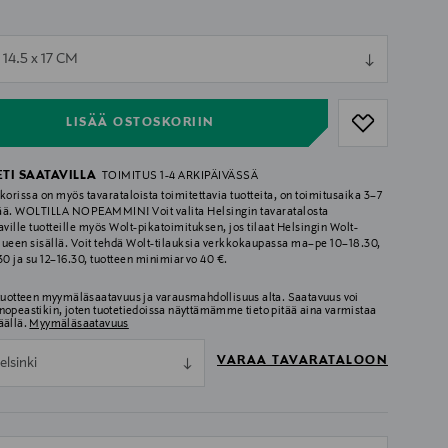
ull
 14.5 x 17 CM
ull
LISÄÄ OSTOSKORIIN
ETI SAATAVILLA
TOIMITUS 1-4 ARKIPÄIVÄSSÄ
korissa on myös tavarataloista toimitettavia tuotteita, on toimitusaika 3–7
ää. WOLTILLA NOPEAMMIN! Voit valita Helsingin tavaratalosta
aville tuotteille myös Wolt-pikatoimituksen, jos tilaat Helsingin Wolt-
lueen sisällä. Voit tehdä Wolt-tilauksia verkkokaupassa ma–pe 10–18.30,
.30 ja su 12–16.30, tuotteen minimiarvo 40 €.
 tuotteen myymäläsaatavuus ja varausmahdollisuus alta. Saatavuus voi
nopeastikin, joten tuotetiedoissa näyttämämme tieto pitää aina varmistaa
äällä.
Myymäläsaatavuus
VARAA TAVARATALOON
elsinki