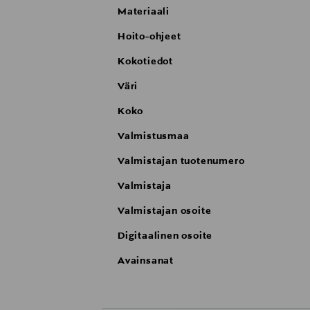
Materiaali
Hoito-ohjeet
Kokotiedot
Väri
Koko
Valmistusmaa
Valmistajan tuotenumero
Valmistaja
Valmistajan osoite
Digitaalinen osoite
Avainsanat