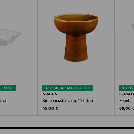
TUOTE
ETUKUPONKITUOTE
ETU
ARABIA
FERM L
ulho
Kirnu-sisustuskulho 16 x 16 cm
Fountai
Original Price
Original
45,00 €
69,00 