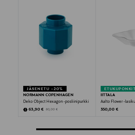
JÄSENETU –20%
ETUKUPONKI
NORMANN COPENHAGEN
IITTALA
Deko Object Hexagon -posliinipurkki
Aalto Flower -lasik
Discounted Price
Original Price
Original Price
63,90 €
350,00 €
80,00 €