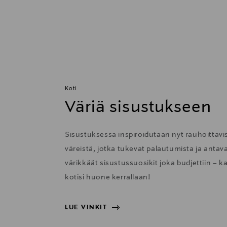
Koti
Väriä sisustukseen
Sisustuksessa inspiroidutaan nyt rauhoittavis
väreistä, jotka tukevat palautumista ja anta
värikkäät sisustussuosikit joka budjettiin – k
kotisi huone kerrallaan!
LUE VINKIT