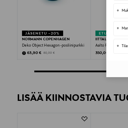
+
Muk
+
Mar
JÄSENETU –20%
ETUKUPONKI
NORMANN COPENHAGEN
IITTALA
+
Deko Object Hexagon -posliinipurkki
Aalto Flower -lasik
Til
Discounted Price
Original Price
Original Price
63,90 €
350,00 €
80,00 €
LISÄÄ KIINNOSTAVIA TU