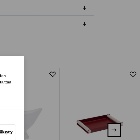
luessa tuotteen vastaanottamisesta.
tuotteen koosta riippuen
lla valittuun osoitteeseen.
sten
muuttaa
äksytty