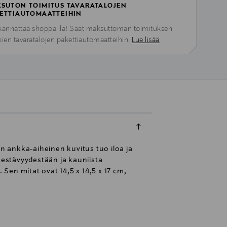
SUTON TOIMITUS TAVARATALOJEN
ETTIAUTOMAATTEIHIN
kannattaa shoppailla! Saat maksuttoman toimituksen
kien tavaratalojen pakettiautomaatteihin.
Lue lisää
en ankka-aiheinen kuvitus tuo iloa ja
kestävyydestään ja kauniista
 Sen mitat ovat 14,5 x 14,5 x 17 cm,