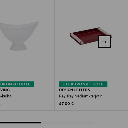
KUPONKITUOTE
ETUKUPONKITUOTE
IVING
DESIGN LETTERS
n-kulho
Ray Tray Medium -tarjotin
 Price
Original Price
€
47,00 €