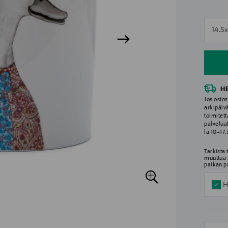
n
14.5x
n
H
Jos ostos
arkipäiv
toimitett
palvelua
la 10–17
Tarkista
muuttua 
paikan p
H