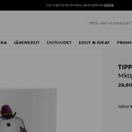
Lue lisää MyStockmann-jäsenyydestä
täältä
KKA
JÄSENEDUT
UUTUUDET
EDUT & IDEAT
PREMI
TIP
Mkti
Origin
29,90
Valitse
V