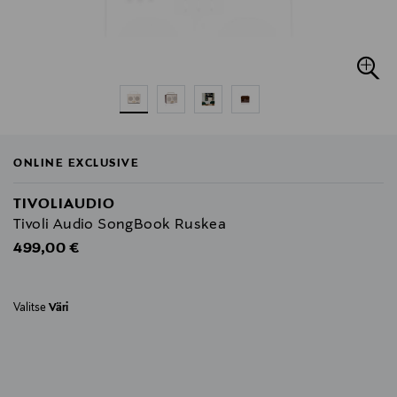
ONLINE EXCLUSIVE
TIVOLIAUDIO
Tivoli Audio SongBook Ruskea
Original Price
499,00 €
Valitse
Väri
null
null