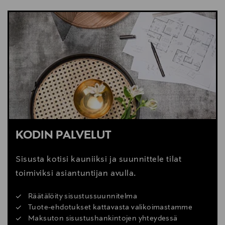
NÄYTÄ VÄHEMMÄN
KATSO SISUSTUSVINKIT
KODIN PALVELUT
Sisusta kotisi kauniiksi ja suunnittele tilat
toimiviksi asiantuntijan avulla.
Räätälöity sisustussuunnitelma
Tuote-ehdotukset kattavasta valikoimastamme
Maksuton sisustushankintojen yhteydessä