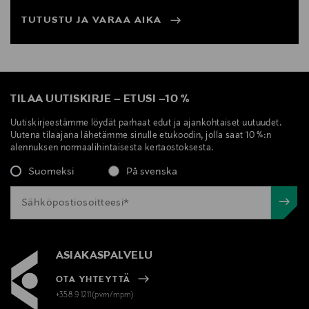
TUTUSTU JA VARAA AIKA
TILAA UUTISKIRJE
–
ETUSI
–
10 %
Uutiskirjeestämme löydät parhaat edut ja ajankohtaiset uutuudet.
Uutena tilaajana lähetämme sinulle etukoodin, jolla saat 10 %:n
alennuksen normaalihintaisesta kertaostoksesta.
Suomeksi
På svenska
ASIAKASPALVELU
OTA YHTEYTTÄ
+358 9 1211(pvm/mpm)