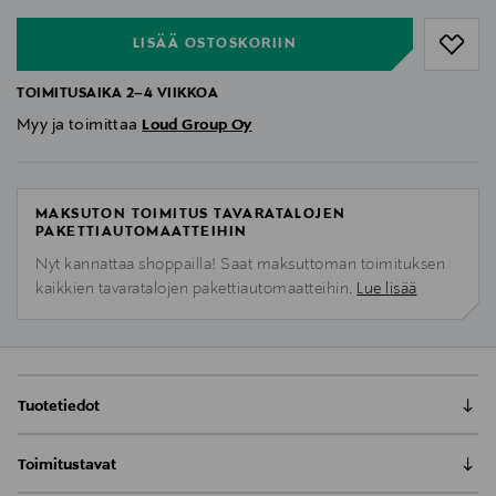
LISÄÄ OSTOSKORIIN
TOIMITUSAIKA 2–4 VIIKKOA
Myy ja toimittaa
Loud Group Oy
MAKSUTON TOIMITUS TAVARATALOJEN
PAKETTIAUTOMAATTEIHIN
Nyt kannattaa shoppailla! Saat maksuttoman toimituksen
kaikkien tavaratalojen pakettiautomaatteihin.
Lue lisää
Tuotetiedot
SongBook on kannettava voimanpesä, jossa on ajaton
Toimitustavat
muotoilu ja moderni laatu. Vintage-henkinen muotoilu
ja rohkeat värit nostavat tyyliäsi. Analogisen EQ:n