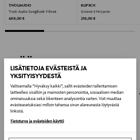
TIVOLIAUDIO
KLIPSCH
Tivoli Audio SongBook Vihreä
Groove II McLaren
Original Price
Original Price
499,00 €
219,00 €
LISÄÄ KIINNOSTAVIA
LISÄTIETOJA EVÄSTEISTÄ JA
TUOTTEITA
YKSITYISYYDESTÄ
Valitsemalla “Hyväksy kaikki”, sallit evästeiden tallentamisen
laitteellesi sisällön ja mainosten personointia, sosiaalisen median
ONLINE EXCLUSIVE
ONLINE EXCLUSIVE
ominaisuuksia sekä liikenteen analysointia varten. Voit muuttaa
evästeasetuksiasi milloin tahansa sivun alareunasta löytyvästä
linkistä.
Tietoturva ja evästeiden käyttö