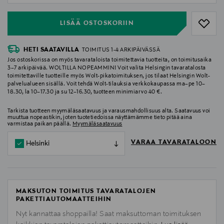
LISÄÄ OSTOSKORIIN
HETI SAATAVILLA
TOIMITUS 1-4 ARKIPÄIVÄSSÄ
Jos ostoskorissa on myös tavarataloista toimitettavia tuotteita, on toimitusaika
3–7 arkipäivää. WOLTILLA NOPEAMMIN! Voit valita Helsingin tavaratalosta
toimitettaville tuotteille myös Wolt-pikatoimituksen, jos tilaat Helsingin Wolt-
palvelualueen sisällä. Voit tehdä Wolt-tilauksia verkkokaupassa ma–pe 10–
18.30, la 10–17.30 ja su 12–16.30, tuotteen minimiarvo 40 €.
Tarkista tuotteen myymäläsaatavuus ja varausmahdollisuus alta. Saatavuus voi
muuttua nopeastikin, joten tuotetiedoissa näyttämämme tieto pitää aina
varmistaa paikan päällä.
Myymäläsaatavuus
VARAA TAVARATALOON
Helsinki
MAKSUTON TOIMITUS TAVARATALOJEN
PAKETTIAUTOMAATTEIHIN
Nyt kannattaa shoppailla! Saat maksuttoman toimituksen