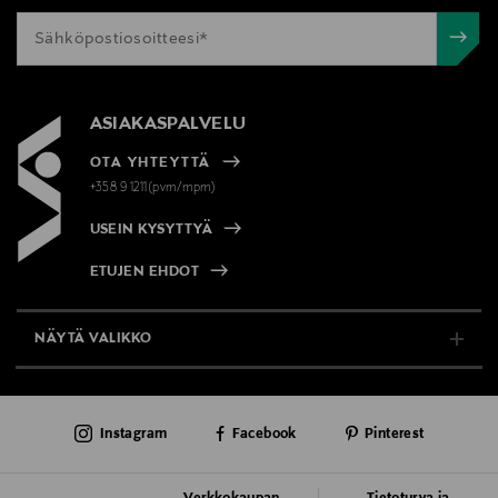
ASIAKASPALVELU
OTA YHTEYTTÄ
+358 9 1211(pvm/mpm)
USEIN KYSYTTYÄ
ETUJEN EHDOT
NÄYTÄ VALIKKO
TUKI & INFO
Instagram
Facebook
Pinterest
AJANKOHTAISTA
PALVELUT