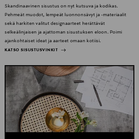
Skandinaavinen sisustus on nyt kutsuva ja kodikas.
Pehmeät muodot, lempeät luonnonsävyt ja -materiaalit
sekä harkiten valitut designaarteet herättävät
selkeälinjaisen ja ajattoman sisustuksen eloon. Poimi
ajankohtaiset ideat ja aarteet omaan kotiisi.
KATSO SISUSTUSVINKIT
NÄYTÄ VÄHEMMÄN
KATSO SISUSTUSVINKIT