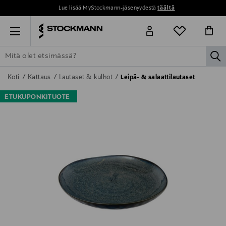
Lue lisää MyStockmann-jäsenyydestä
täältä
Menu
la
ETSI KAIKKI
NAISET
MIEHET
LAPSET
KOTI
KOSMETIIK
Koti
Kattaus
Lautaset & kulhot
Leipä- & salaattilautaset
ETUKUPONKITUOTE