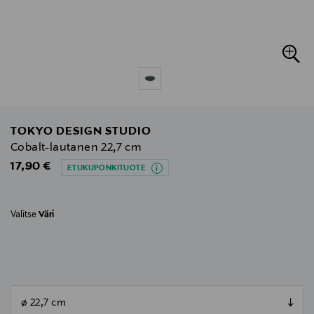
TOKYO DESIGN STUDIO
Cobalt-lautanen 22,7 cm
Original Price
17,90 €
ETUKUPONKITUOTE
Valitse
Väri
null
null