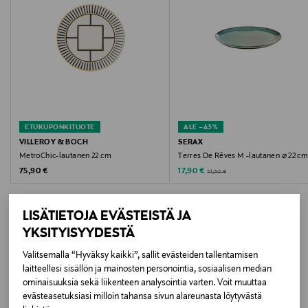
Hoito-ohjeet
Konepesu
Halkaisija
22.7 cm
Väri
ETUKUPONKITUOTE
ALE –43%
VILLEROY & BOCH
SERAX
SININEN
MetroChic-lautanen 22 cm
Terres De Rêves M -lautanen ⌀ 22 c
Original Price
Discounted Price
Original Price
75,90 €
17,90 €
31,50 €
Koko
ø 22,7 cm
LISÄTIETOJA EVÄSTEISTÄ JA
YKSITYISYYDESTÄ
Valmistusmaa
Valitsemalla “Hyväksy kaikki”, sallit evästeiden tallentamisen
LISÄÄ KIINNOSTAVIA
Japani
laitteellesi sisällön ja mainosten personointia, sosiaalisen median
ominaisuuksia sekä liikenteen analysointia varten. Voit muuttaa
TUOTTEITA
Valmistajan tuotenumero
evästeasetuksiasi milloin tahansa sivun alareunasta löytyvästä