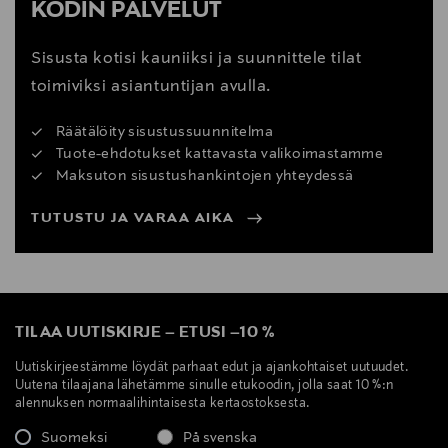
KODIN PALVELUT
Sisusta kotisi kauniiksi ja suunnittele tilat
toimiviksi asiantuntijan avulla.
Räätälöity sisustussuunnitelma
Tuote-ehdotukset kattavasta valikoimastamme
Maksuton sisustushankintojen yhteydessä
TUTUSTU JA VARAA AIKA
TILAA UUTISKIRJE
–
ETUSI
–
10 %
Uutiskirjeestämme löydät parhaat edut ja ajankohtaiset uutuudet.
Uutena tilaajana lähetämme sinulle etukoodin, jolla saat 10 %:n
alennuksen normaalihintaisesta kertaostoksesta.
Suomeksi
På svenska