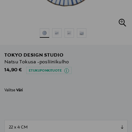
TOKYO DESIGN STUDIO
Natsu Tokusa -posliinikulho
Original Price
14,90 €
ETUKUPONKITUOTE
Valitse
Väri
null
null