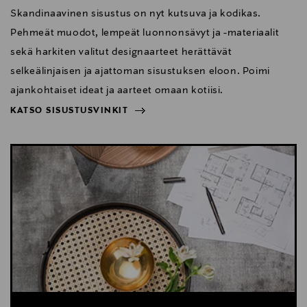
Skandinaavinen sisustus on nyt kutsuva ja kodikas.
Pehmeät muodot, lempeät luonnonsävyt ja -materiaalit
sekä harkiten valitut designaarteet herättävät
selkeälinjaisen ja ajattoman sisustuksen eloon. Poimi
ajankohtaiset ideat ja aarteet omaan kotiisi.
KATSO SISUSTUSVINKIT
NÄYTÄ VÄHEMMÄN
KATSO SISUSTUSVINKIT