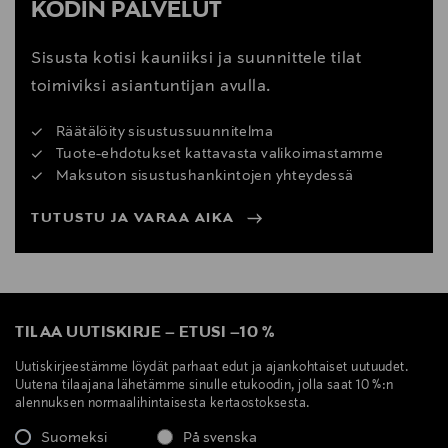
KODIN PALVELUT
Sisusta kotisi kauniiksi ja suunnittele tilat
toimiviksi asiantuntijan avulla.
Räätälöity sisustussuunnitelma
Tuote-ehdotukset kattavasta valikoimastamme
Maksuton sisustushankintojen yhteydessä
TUTUSTU JA VARAA AIKA
TILAA UUTISKIRJE
–
ETUSI
–
10 %
Uutiskirjeestämme löydät parhaat edut ja ajankohtaiset uutuudet.
Uutena tilaajana lähetämme sinulle etukoodin, jolla saat 10 %:n
alennuksen normaalihintaisesta kertaostoksesta.
Suomeksi
På svenska