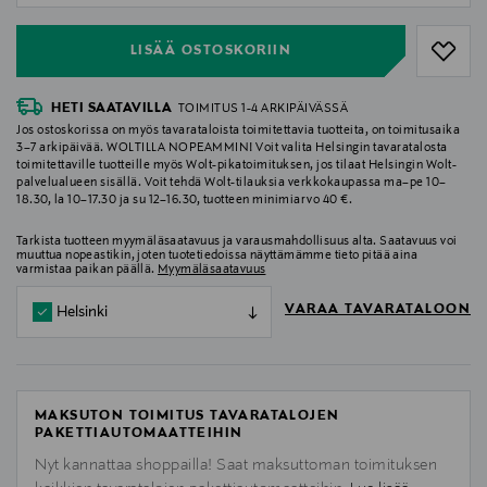
LISÄÄ OSTOSKORIIN
HETI SAATAVILLA
TOIMITUS 1-4 ARKIPÄIVÄSSÄ
Jos ostoskorissa on myös tavarataloista toimitettavia tuotteita, on toimitusaika
3–7 arkipäivää. WOLTILLA NOPEAMMIN! Voit valita Helsingin tavaratalosta
toimitettaville tuotteille myös Wolt-pikatoimituksen, jos tilaat Helsingin Wolt-
palvelualueen sisällä. Voit tehdä Wolt-tilauksia verkkokaupassa ma–pe 10–
18.30, la 10–17.30 ja su 12–16.30, tuotteen minimiarvo 40 €.
Tarkista tuotteen myymäläsaatavuus ja varausmahdollisuus alta. Saatavuus voi
muuttua nopeastikin, joten tuotetiedoissa näyttämämme tieto pitää aina
varmistaa paikan päällä.
Myymäläsaatavuus
VARAA TAVARATALOON
Helsinki
MAKSUTON TOIMITUS TAVARATALOJEN
PAKETTIAUTOMAATTEIHIN
Nyt kannattaa shoppailla! Saat maksuttoman toimituksen