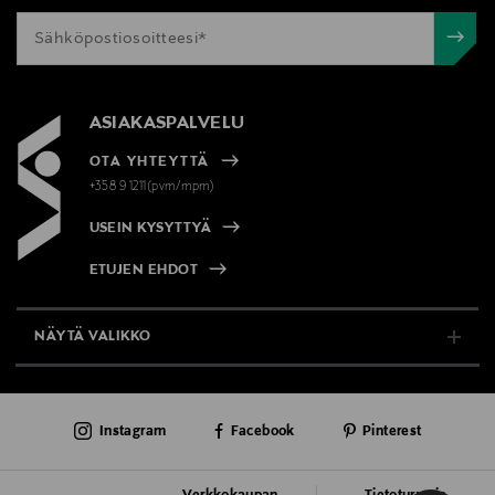
ASIAKASPALVELU
OTA YHTEYTTÄ
+358 9 1211(pvm/mpm)
USEIN KYSYTTYÄ
ETUJEN EHDOT
NÄYTÄ VALIKKO
TUKI & INFO
Instagram
Facebook
Pinterest
AJANKOHTAISTA
PALVELUT