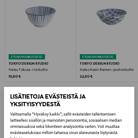
Väri
BLUE/WHITE
Koko
22 x 4 CM
ETUKUPONKITUOTE
ETUKUPONKITUOTE
Valmistusmaa
TOKYO DESIGN STUDIO
TOKYO DESIGN STUDIO
Natsu Tokusa -riisikulho
Natsu Nami Ramen -posliinikulho
Japani
Original Price
Original Price
10,90 €
22,90 €
Valmistajan tuotenumero
LISÄTIETOJA EVÄSTEISTÄ JA
22330
YKSITYISYYDESTÄ
Valmistaja
Valitsemalla “Hyväksy kaikki”, sallit evästeiden tallentamisen
LISÄÄ KIINNOSTAVIA
laitteellesi sisällön ja mainosten personointia, sosiaalisen median
CNB ENTERPRISES B.V.
ominaisuuksia sekä liikenteen analysointia varten. Voit muuttaa
TUOTTEITA
evästeasetuksiasi milloin tahansa sivun alareunasta löytyvästä
Valmistajan osoite