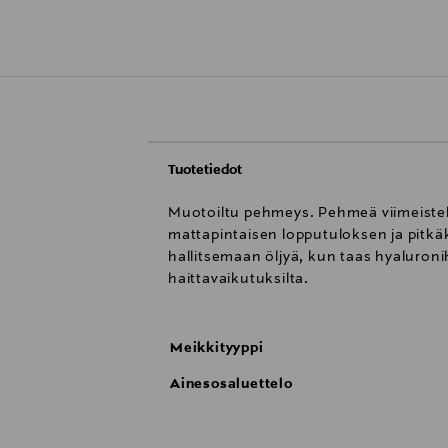
Tuotetiedot
Muotoiltu pehmeys. Pehmeä viimeistel
mattapintaisen lopputuloksen ja pitkä
hallitsemaan öljyä, kun taas hyaluroni
haittavaikutuksilta.
Meikkityyppi
Ainesosaluettelo