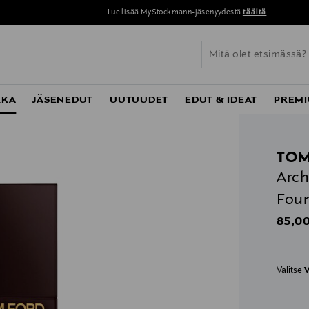
Lue lisää MyStockmann-jäsenyydestä
täältä
KKA
JÄSENEDUT
UUTUUDET
EDUT & IDEAT
PREMI
TOM
Arch
Foun
Origin
85,00
Valitse
V