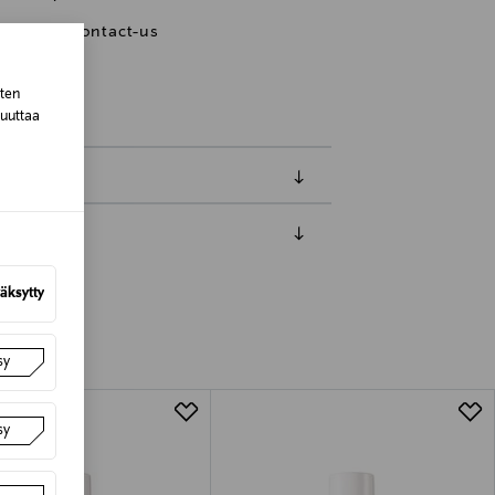
m/pages/contact-us
sten
muuttaa
luessa tuotteen vastaanottamisesta.
äksytty
van tuotteen sinetin tulee olla ehjä.
tuotteen koosta riippuen
sy
lla valittuun osoitteeseen.
sy