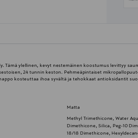
y. Tämä ylellinen, kevyt nestemäinen koostumus levittyy sa
kestoisen, 24 tunnin keston. Pehmeäpintaiset mikropallopuuter
happo kosteuttaa ihoa syvältä ja tehokkaat antioksidantit suo
Matta
Methyl Trimethicone, Water Aqua
Dimethicone, Silica, Peg-10 Di
18/18 Dimethicone, Hexyldecano