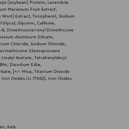
Soja (soybean) Protein, Lavandula
ybum Marianum Fruit Extract,
's Wort) Extract, Tocopherol, Sodium
 Glycol, Glycerin, Caffeine,
e-8, Dimethicone/vinyl Dimethicone
esium Aluminum Silicate,
cium Chloride, Sodium Chloride,
ne/methicone Silsesquioxane
 Linalyl Acetate, Tetrahexyldecyl
 Bht, Disodium Edta,
ate, [+/- Mica, Titanium Dioxide
, Iron Oxides (ci 77492), Iron Oxides
an, Italy