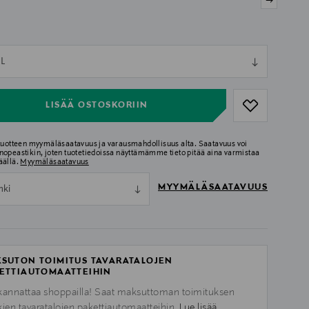
ull
L
ull
LISÄÄ OSTOSKORIIN
 tuotteen myymäläsaatavuus ja varausmahdollisuus alta. Saatavuus voi
nopeastikin, joten tuotetiedoissa näyttämämme tieto pitää aina varmistaa
äällä.
Myymäläsaatavuus
MYYMÄLÄSAATAVUUS
nki
SUTON TOIMITUS TAVARATALOJEN
ETTIAUTOMAATTEIHIN
kannattaa shoppailla! Saat maksuttoman toimituksen
kien tavaratalojen pakettiautomaatteihin.
Lue lisää