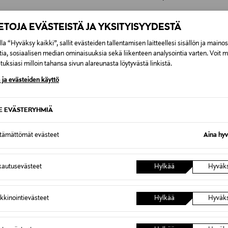
https://www.tomfordbeauty.co
IETOJA EVÄSTEISTÄ JA YKSITYISYYDESTÄ
Tom Ford, meikkivoide, meikki
la “Hyväksy kaikki”, sallit evästeiden tallentamisen laitteellesi sisällön ja maino
tia, sosiaalisen median ominaisuuksia sekä liikenteen analysointia varten. Voit 
uksiasi milloin tahansa sivun alareunasta löytyvästä linkistä.
 ja evästeiden käyttö
0,00 €
SE EVÄSTERYHMIÄ
inen tilaukseesi. Voit palauttaa tilaamasi tuotteen 30 vuorokauden ku
0,00 € – 4,90 €
ttämättömät evästeet
Aina hyv
lee palauttaa avaamattomissa alkuperäispakkauksissaan ja palautetta
ÖS NÄISTÄ
7,90 €–50,00 € kuljetusyhtiöstä ja 
autusevästeet
Hylkää
Hyväk
Alk. 6,90 €, kun toimitus on saatavi
kkinointievästeet
Hylkää
Hyväk