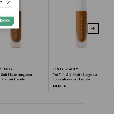
sy
KAIKKI
 BEAUTY
FENTY BEAUTY
'r Soft Matte Longwear
Pro Filt'r Soft Matte Longwear
ion -meikkivoide
Foundation -meikkivoide
 Price
Original Price
€
49,00 €