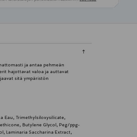
umattomasti ja antaa pehmeän
it hajottavat valoa ja auttavat
jaavat sitä ympäristön
 Eau, Trimethylsiloxysilicate,
methicone, Butylene Glycol, Peg/ppg-
l, Laminaria Saccharina Extract,