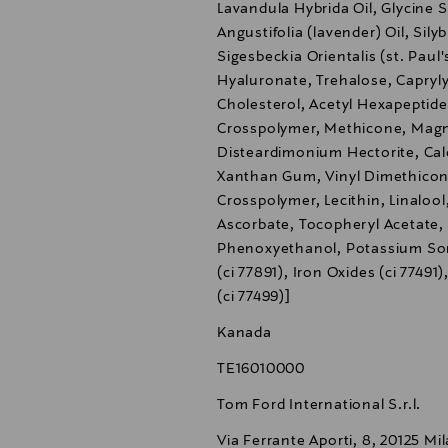
Lavandula Hybrida Oil, Glycine 
Angustifolia (lavender) Oil, Sil
Sigesbeckia Orientalis (st. Paul
Hyaluronate, Trehalose, Caprylyl
Cholesterol, Acetyl Hexapeptid
Crosspolymer, Methicone, Magn
Disteardimonium Hectorite, Cal
Xanthan Gum, Vinyl Dimethico
Crosspolymer, Lecithin, Linalool,
Ascorbate, Tocopheryl Acetate,
Phenoxyethanol, Potassium Sorb
(ci 77891), Iron Oxides (ci 77491)
(ci 77499)]
Kanada
TE16010000
Tom Ford International S.r.l.
Via Ferrante Aporti, 8, 20125 Mil