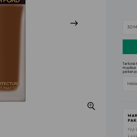
n
30 M
n
Tarkista
muuttua 
paikan p
Helsi
MAK
PAK
Nyt 
kaik