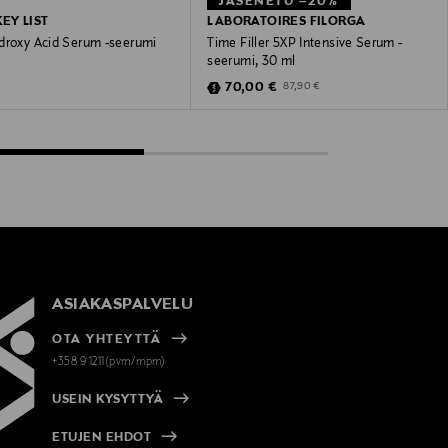
JÄSENETU –20%
EY LIST
LABORATOIRES FILORGA
droxy Acid Serum -seerumi
Time Filler 5XP Intensive Serum -
seerumi, 30 ml
 Price
Discounted Price
Original Price
70,00 €
87,90 €
ASIAKASPALVELU
OTA YHTEYTTÄ
+358 9 1211(pvm/mpm)
USEIN KYSYTTYÄ
ETUJEN EHDOT