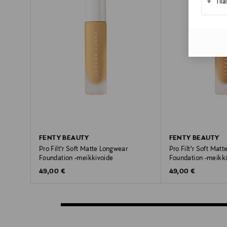
+
Til
FENTY BEAUTY
FENTY BEAUTY
Pro Filt'r Soft Matte Longwear
Pro Filt'r Soft Mat
Foundation -meikkivoide
Foundation -meikk
Original Price
Original Price
49,00 €
49,00 €