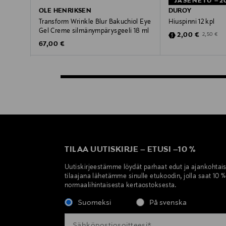
JÄSENETU –2
OLE HENRIKSEN
DUROY
Transform Wrinkle Blur Bakuchiol Eye
Hiuspinni 12 kpl
Gel Creme silmänympärysgeeli 18 ml
Discounted Pric
Original Pr
2,00 €
2,50 €
Original Price
67,00 €
TILAA UUTISKIRJE
–
ETUSI
–
10 %
Uutiskirjeestämme löydät parhaat edut ja ajankohtai
tilaajana lähetämme sinulle etukoodin, jolla saat 10 
normaalihintaisesta kertaostoksesta.
Suomeksi
På svenska