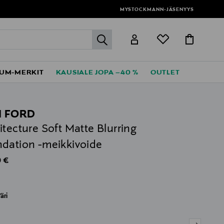
MYSTOCKMANN-JÄSENYYS
label.header.go
UM-MERKIT
KAUSIALE JOPA –40 %
OUTLET
 FORD
itecture Soft Matte Blurring
dation -meikkivoide
al Price
 €
äri