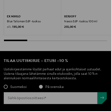
EX NIHILO
XERJOFF
Blue Talisman EdP -tuoksu
Naxos EdP -tuoksu 100 ml
Original Price
Original Price
alk.
195,00 €
255,00 €
TILAA UUTISKIRJE
–
ETUSI
–
10 %
Uutiskirjeestämme löydät parhaat edut ja ajankohtaiset uutuudet.
Uutena tilaajana lähetämme sinulle etukoodin, jolla saat 10 %:n
alennuksen normaalihintaisesta kertaostoksesta.
Suomeksi
På svenska