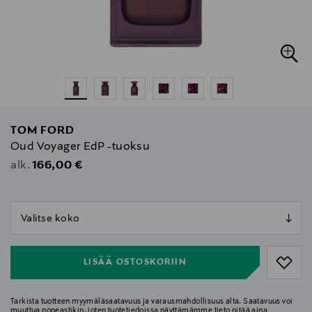
TOM FORD
Oud Voyager EdP -tuoksu
Original Price
166,00 €
alk.
null
null
LISÄÄ OSTOSKORIIN
Tarkista tuotteen myymäläsaatavuus ja varausmahdollisuus alta. Saatavuus voi
muuttua nopeastikin, joten tuotetiedoissa näyttämämme tieto pitää aina