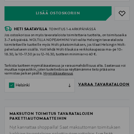
LISÄÄ OSTOSKORIIN
HETI SAATAVILLA
TOIMITUS 1-4 ARKIPÄIVÄSSÄ
Jos ostoskorissa on myös tavarataloista toimitettavia tuotteita, on toimitusaika
3–7 arkipäivää. WOLTILLA NOPEAMMIN! Voit valita Helsingin tavaratalosta
toimitettaville tuotteille myös Wolt-pikatoimituksen, jos tilaat Helsingin Wolt-
palvelualueen sisällä. Voit tehdä Wolt-tilauksia verkkokaupassa ma–pe 10–
18.30, la 10–17.30 ja su 12–16.30, tuotteen minimiarvo 40 €.
Tarkista tuotteen myymäläsaatavuus ja varausmahdollisuus alta. Saatavuus voi
muuttua nopeastikin, joten tuotetiedoissa näyttämämme tieto pitää aina
varmistaa paikan päällä.
Myymäläsaatavuus
VARAA TAVARATALOON
Helsinki
MAKSUTON TOIMITUS TAVARATALOJEN
PAKETTIAUTOMAATTEIHIN
Nyt kannattaa shoppailla! Saat maksuttoman toimituksen