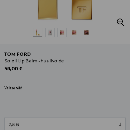
TOM FORD
Soleil Lip Balm -huulivoide
Original Price
39,00 €
Valitse
Väri
null
null