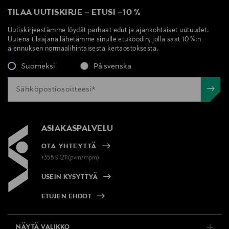
TILAA UUTISKIRJE
–
ETUSI
–
10 %
Digitaalinen osoite
Uutiskirjeestämme löydät parhaat edut ja ajankohtaiset uutuudet.
https://www.tomfordbeauty.com/pages/contact-us
Uutena tilaajana lähetämme sinulle etukoodin, jolla saat 10 %:n
alennuksen normaalihintaisesta kertaostoksesta.
Avainsanat
Suomeksi
På svenska
huulipuna, huulivoide, kosmetiikka, Tom Ford,
huultenhoito
ASIAKASPALVELU
OTA YHTEYTTÄ
+358 9 1211(pvm/mpm)
USEIN KYSYTTYÄ
ETUJEN EHDOT
NÄYTÄ VALIKKO