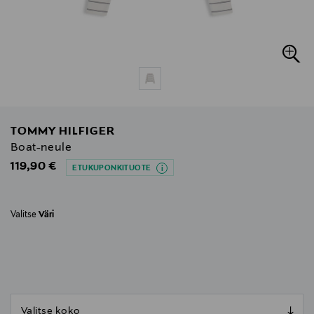
TOMMY HILFIGER
Boat-neule
Original Price
119,90 €
ETUKUPONKITUOTE
Valitse
Väri
null