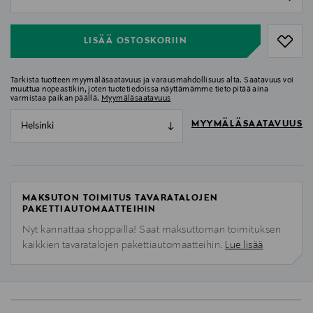
null
LISÄÄ OSTOSKORIIN
Tarkista tuotteen myymäläsaatavuus ja varausmahdollisuus alta. Saatavuus voi
muuttua nopeastikin, joten tuotetiedoissa näyttämämme tieto pitää aina
varmistaa paikan päällä.
Myymäläsaatavuus
MYYMÄLÄSAATAVUUS
Helsinki
MAKSUTON TOIMITUS TAVARATALOJEN
PAKETTIAUTOMAATTEIHIN
Nyt kannattaa shoppailla! Saat maksuttoman toimituksen
kaikkien tavaratalojen pakettiautomaatteihin.
Lue lisää