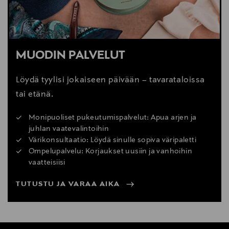
MUODIN PALVELUT
Löydä tyylisi jokaiseen päivään – tavarataloissa
tai etänä.
Monipuoliset pukeutumispalvelut: Apua arjen ja
juhlan vaatevalintoihin
Värikonsultaatio: Löydä sinulle sopiva väripaletti
Ompelupalvelu: Korjaukset uusiin ja vanhoihin
vaatteisiisi
TUTUSTU JA VARAA AIKA