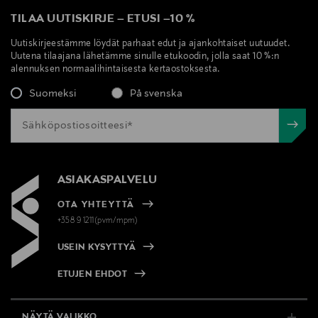
TILAA UUTISKIRJE
–
ETUSI
–
10 %
Uutiskirjeestämme löydät parhaat edut ja ajankohtaiset uutuudet.
Uutena tilaajana lähetämme sinulle etukoodin, jolla saat 10 %:n
alennuksen normaalihintaisesta kertaostoksesta.
Suomeksi
På svenska
ASIAKASPALVELU
OTA YHTEYTTÄ
+358 9 1211(pvm/mpm)
USEIN KYSYTTYÄ
ETUJEN EHDOT
NÄYTÄ VALIKKO