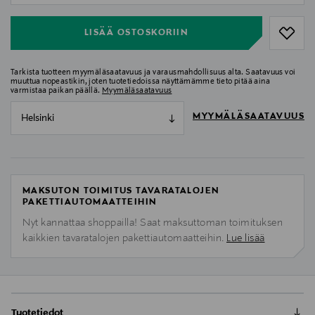
LISÄÄ OSTOSKORIIN
Tarkista tuotteen myymäläsaatavuus ja varausmahdollisuus alta. Saatavuus voi
muuttua nopeastikin, joten tuotetiedoissa näyttämämme tieto pitää aina
varmistaa paikan päällä.
Myymäläsaatavuus
MYYMÄLÄSAATAVUUS
Helsinki
MAKSUTON TOIMITUS TAVARATALOJEN
PAKETTIAUTOMAATTEIHIN
Nyt kannattaa shoppailla! Saat maksuttoman toimituksen
kaikkien tavaratalojen pakettiautomaatteihin.
Lue lisää
Tuotetiedot