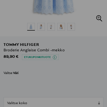
TOMMY HILFIGER
Broderie Anglaise Combi -mekko
Original Price
89,90 €
ETUKUPONKITUOTE
Valitse
Väri
null
null