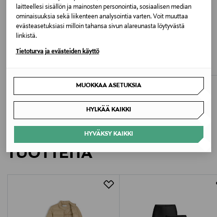
Valmistusmaa
laitteellesi sisällön ja mainosten personointia, sosiaalisen median
ominaisuuksia sekä liikenteen analysointia varten. Voit muuttaa
Intia
evästeasetuksiasi milloin tahansa sivun alareunasta löytyvästä
linkistä.
ETUKUPONKITUOTE
ETUKUPONKITUOTE
Valmistajan tuotenumero
METSOLA
KONGES SLØJD
Tietoturva ja evästeiden käyttö
Bambi-mekko
Ballerina-mekko
KG0KG09148
Original Price
Original Price
36,90 €
69,95 €
Valmistaja
MUOKKAA ASETUKSIA
Tommy Hilfiger Europe B.V.
HYLKÄÄ KAIKKI
Valmistajan osoite
LISÄÄ KIINNOSTAVIA
HYVÄKSY KAIKKI
Danzigerkade 165, 1013 AP Amsterdam, Netherlands
TUOTTEITA
Digitaalinen osoite
service.eu@tommy.com
Avainsanat