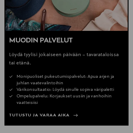
MUODIN PALVELUT
Löydä tyylisi jokaiseen päivään – tavarataloissa
tai etänä.
Monipuoliset pukeutumispalvelut: Apua arjen ja
juhlan vaatevalintoihin
Värikonsultaatio: Löydä sinulle sopiva väripaletti
Ompelupalvelu: Korjaukset uusiin ja vanhoihin
vaatteisiisi
TUTUSTU JA VARAA AIKA