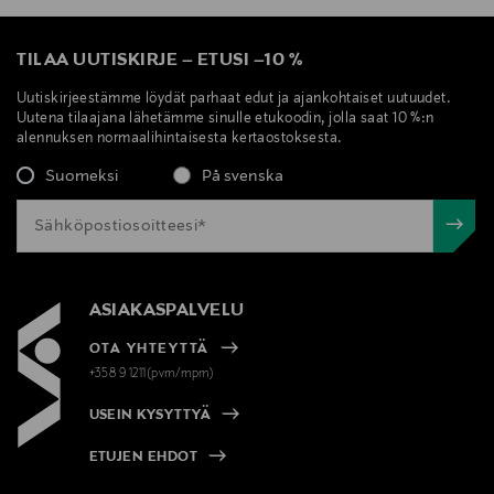
TILAA UUTISKIRJE
–
ETUSI
–
10 %
Uutiskirjeestämme löydät parhaat edut ja ajankohtaiset uutuudet.
Uutena tilaajana lähetämme sinulle etukoodin, jolla saat 10 %:n
alennuksen normaalihintaisesta kertaostoksesta.
Suomeksi
På svenska
ASIAKASPALVELU
OTA YHTEYTTÄ
+358 9 1211(pvm/mpm)
USEIN KYSYTTYÄ
ETUJEN EHDOT