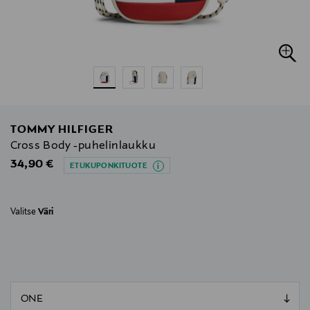
TOMMY HILFIGER
Cross Body -puhelinlaukku
Original Price
34,90 €
ETUKUPONKITUOTE
Valitse
Väri
null