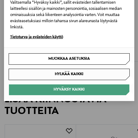
Valitsemalla “Hyväksy kaikki”, sallit evästeiden tallentamisen
laitteellesi sisällön ja mainosten personointia, sosiaalisen median
Koko
ominaisuuksia sekä liikenteen analysointia varten. Voit muuttaa
ONE
evästeasetuksiasi milloin tahansa sivun alareunasta löytyvästä
linkistä.
Valmistusmaa
ETUKUPONKITUOTE
ETUKUPONKITUOTE
Tietoturva ja evästeiden käyttö
TOMMY HILFIGER
TOMMY HILFIGER
Kambodža
Essential Flag -reppu
Essential Flag -reppu
Original Price
Original Price
69,90 €
69,90 €
MUOKKAA ASETUKSIA
Valmistajan tuotenumero
KA0KA00053
HYLKÄÄ KAIKKI
Valmistaja
HYVÄKSY KAIKKI
LISÄÄ KIINNOSTAVIA
Tommy Hilfiger Europe B.V.
TUOTTEITA
Valmistajan osoite
Danzigerkade 165, 1013 AP Amsterdam, Netherlands
Digitaalinen osoite