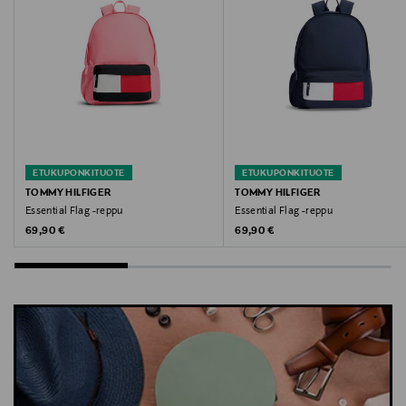
service.eu@tommy.com
Avainsanat
Tommy Hilfiger, puhelinlaukku, olkalaukku, asuste,
laukku
ETUKUPONKITUOTE
ETUKUPONKITUOTE
TOMMY HILFIGER
TOMMY HILFIGER
Essential Flag -reppu
Essential Flag -reppu
Original Price
Original Price
69,90 €
69,90 €