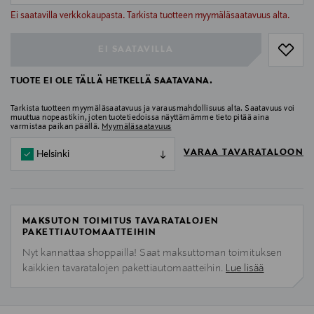
null
Ei saatavilla verkkokaupasta. Tarkista tuotteen myymäläsaatavuus alta.
EI SAATAVILLA
TUOTE EI OLE TÄLLÄ HETKELLÄ SAATAVANA.
Tarkista tuotteen myymäläsaatavuus ja varausmahdollisuus alta. Saatavuus voi
muuttua nopeastikin, joten tuotetiedoissa näyttämämme tieto pitää aina
varmistaa paikan päällä.
Myymäläsaatavuus
VARAA TAVARATALOON
Helsinki
MAKSUTON TOIMITUS TAVARATALOJEN
PAKETTIAUTOMAATTEIHIN
Nyt kannattaa shoppailla! Saat maksuttoman toimituksen
kaikkien tavaratalojen pakettiautomaatteihin.
Lue lisää