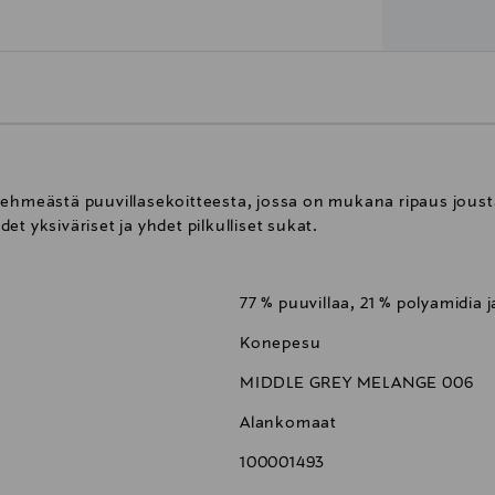
pehmeästä puuvillasekoitteesta, jossa on mukana ripaus jousta
t yksiväriset ja yhdet pilkulliset sukat.
77 % puuvillaa, 21 % polyamidia j
Konepesu
MIDDLE GREY MELANGE 006
Alankomaat
100001493