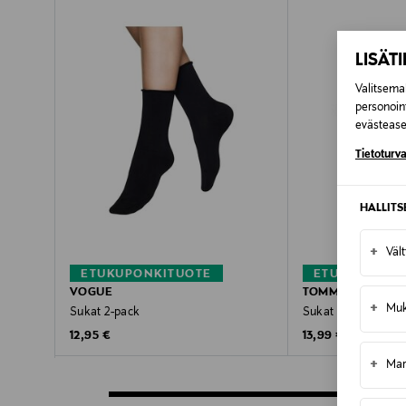
LISÄT
Valitsemal
personoin
evästeaset
Tietoturva
HALLIT
+
Väl
ETUKUPONKITUOTE
ETUKUPONKI
VOGUE
TOMMY HILFIGER
+
Muk
Sukat 2-pack
Sukat 2-pack
Original Price
Original Price
12,95 €
13,99 €
+
Mar