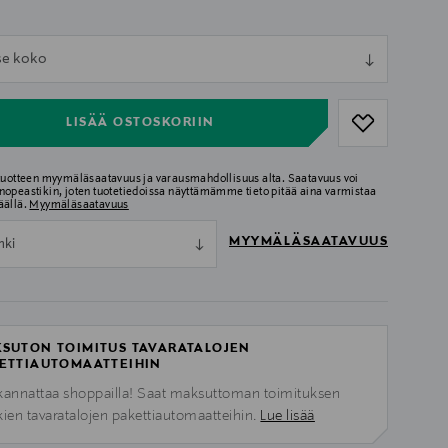
ull
tse koko
ull
LISÄÄ OSTOSKORIIN
 tuotteen myymäläsaatavuus ja varausmahdollisuus alta. Saatavuus voi
nopeastikin, joten tuotetiedoissa näyttämämme tieto pitää aina varmistaa
äällä.
Myymäläsaatavuus
MYYMÄLÄSAATAVUUS
nki
SUTON TOIMITUS TAVARATALOJEN
ETTIAUTOMAATTEIHIN
kannattaa shoppailla! Saat maksuttoman toimituksen
kien tavaratalojen pakettiautomaatteihin.
Lue lisää