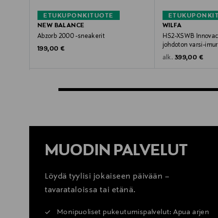
ETUKUPONKITUOTE
ETUKUPONKI
NEW BALANCE
WILFA
Abzorb 2000 -sneakerit
HS2-XSWB Innovac 
johdoton varsi-imur
Original Price
199,00 €
Original Price
399,00 €
alk.
MUODIN PALVELUT
Löydä tyylisi jokaiseen päivään –
tavarataloissa tai etänä.
Monipuoliset pukeutumispalvelut: Apua arjen