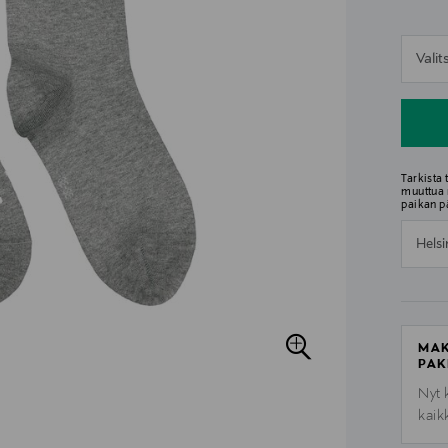
n
Vali
n
Tarkista
muuttua 
paikan p
Helsi
MAK
PAK
Nyt 
kaik