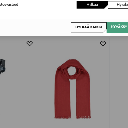
astoevästeet
Hylkää
Hyväk
OTTEITA
HYVÄKSY 
HYLKÄÄ KAIKKI