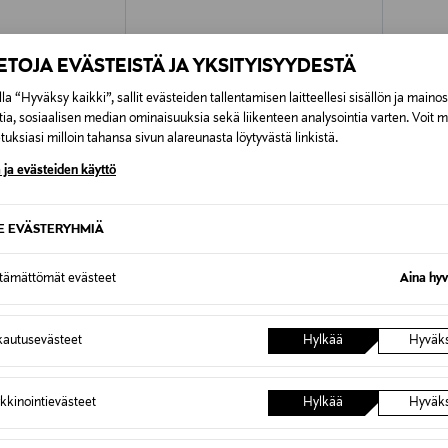
IETOJA EVÄSTEISTÄ JA YKSITYISYYDESTÄ
la “Hyväksy kaikki”, sallit evästeiden tallentamisen laitteellesi sisällön ja maino
tia, sosiaalisen median ominaisuuksia sekä liikenteen analysointia varten. Voit 
uksiasi milloin tahansa sivun alareunasta löytyvästä linkistä.
 ja evästeiden käyttö
SE EVÄSTERYHMIÄ
ttämättömät evästeet
Aina hyv
TUOTE
ETUKUPONKITUOTE
ETU
TOMMY HILFIGER
TOMMY 
autusevästeet
Hylkää
Hyväk
Sukat 2-pack
Sukat 2
Original Price
Original
13,99 €
13,99 €
kkinointievästeet
Hylkää
Hyväk