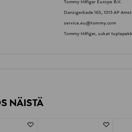
Tommy Hilfiger Europe B.V.
Danzigerkade 165, 1013 AP Ams
service.eu@tommy.com
Tommy Hilfiger, sukat tuplapakk
0,00 €
inen tilaukseesi. Voit palauttaa tilaamasi tuotteen 30 vuorokauden ku
0,00 € – 4,90 €
rvitse ilmoittaa palautuksesta etukäteen.
ÖS NÄISTÄ
7,90 €–50,00 € kuljetusyhtiöstä ja 
Alk. 6,90 €, kun toimitus on saatavi