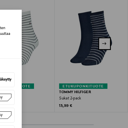
sten
muuttaa
äksytty
KUPONKITUOTE
ETUKUPONKITUOTE
HILFIGER
TOMMY HILFIGER
sy
-pack
Sukat 2-pack
 Price
Original Price
13,99 €
sy