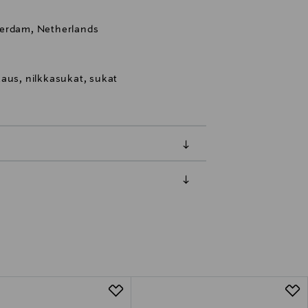
terdam, Netherlands
aus, nilkkasukat, sukat
luessa tuotteen vastaanottamisesta.
tuotteen koosta riippuen
lla valittuun osoitteeseen.