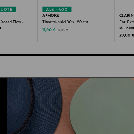
TUOTE
ALE –40%
A+MORE
CLARIN
Xceed Flow -
Theatre-huivi 90 x 180 cm
Eau Extr
i
suihkue
Discounted Price
Original Price
11,90 €
19,90 €
Original
29,00 