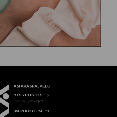
ASIAKASPALVELU
OTA YHTEYTTÄ
+358 9 1211(pvm/mpm)
USEIN KYSYTTYÄ