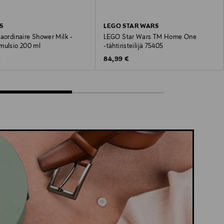
S
LEGO STAR WARS
aordinaire Shower Milk -
LEGO Star Wars TM Home One
mulsio 200 ml
‑tähtiristeilijä 75405
 Price
Original Price
€
84,99 €