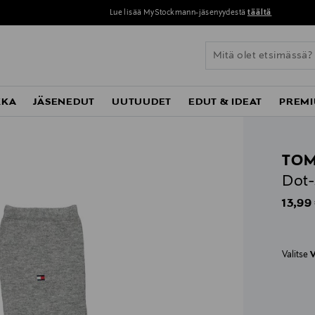
Lue lisää MyStockmann-jäsenyydestä
täältä
KKA
JÄSENEDUT
UUTUUDET
EDUT & IDEAT
PREMI
TOM
Dot-
Origin
13,99
Valitse
V