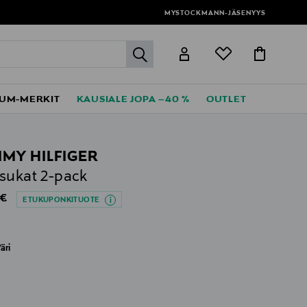
MYSTOCKMANN-JÄSENYYS
label.header.go
UM-MERKIT
KAUSIALE JOPA –40 %
OUTLET
MY HILFIGER
sukat 2-pack
al Price
 €
ETUKUPONKITUOTE
äri