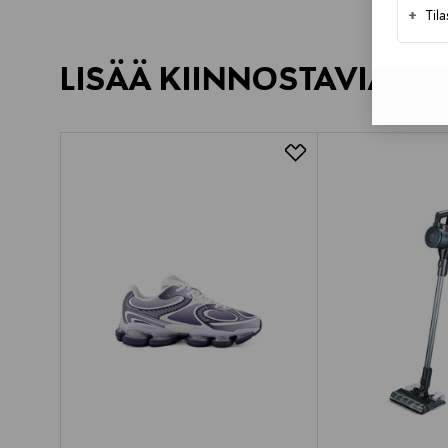
+
Til
LISÄÄ KIINNOSTAVIA TU