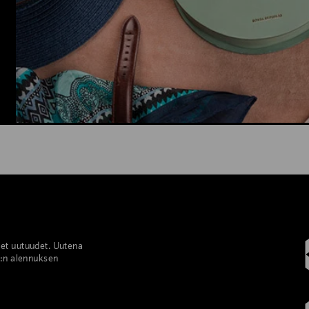
set uutuudet. Uutena
%:n alennuksen