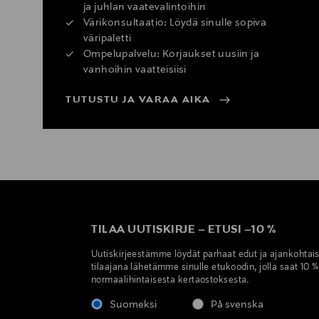
ja juhlan vaatevalintoihin
Värikonsultaatio: Löydä sinulle sopiva
väripaletti
Ompelupalvelu: Korjaukset uusiin ja
vanhoihin vaatteisiisi
TUTUSTU JA VARAA AIKA
TILAA UUTISKIRJE
–
ETUSI
–
10 %
Uutiskirjeestämme löydät parhaat edut ja ajankohtai
tilaajana lähetämme sinulle etukoodin, jolla saat 10 
normaalihintaisesta kertaostoksesta.
Suomeksi
På svenska