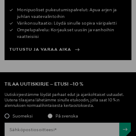
Monipuoliset pukeutumispalvelut: Apua arjen ja
juhlan vaatevalintoihin
Värikonsultaatio: Löydä sinulle sopiva väripaletti
Ompelupalvelu: Korjaukset uusiin ja vanhoihin
vaatteisiisi
TUTUSTU JA VARAA AIKA
TILAA UUTISKIRJE
–
ETUSI
–
10 %
Uutiskirjeestämme löydät parhaat edut ja ajankohtaiset uutuudet.
Uutena tilaajana lähetämme sinulle etukoodin, jolla saat 10 %:n
alennuksen normaalihintaisesta kertaostoksesta.
Suomeksi
På svenska