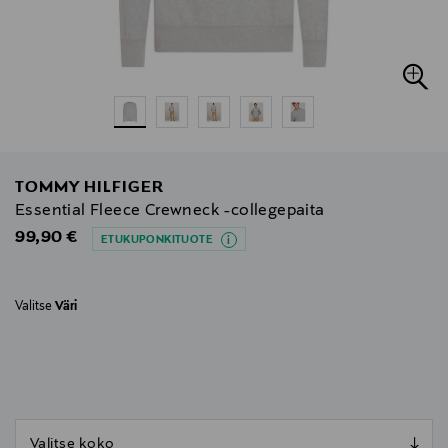
TOMMY HILFIGER
Essential Fleece Crewneck -collegepaita
Original Price
99,90 €
ETUKUPONKITUOTE
Valitse
Väri
null