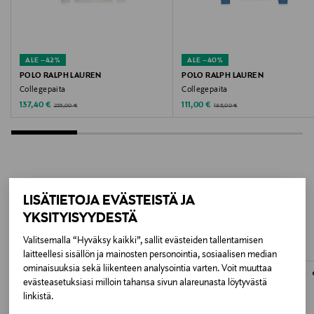
Väri
P91 MEDIUM GREY HEATHER
ALE –42%
ALE –40%
Valmistusmaa
POLO RALPH LAUREN
POLO RALPH LAUREN
Collegepaita
Collegepaita
Bangladesh
Discounted Price
Discounted Price
Original Price
Original Price
137,40 €
111,00 €
235,00 €
185,00 €
Valmistajan tuotenumero
MW0MW37232
Valmistaja
LISÄÄ KIINNOSTAVIA
LISÄTIETOJA EVÄSTEISTÄ JA
Tommy Hilfiger Europe B.V.
YKSITYISYYDESTÄ
TUOTTEITA
Valitsemalla “Hyväksy kaikki”, sallit evästeiden tallentamisen
Valmistajan osoite
laitteellesi sisällön ja mainosten personointia, sosiaalisen median
Danzigerkade 165, 1013 AP Amsterdam, Netherlands
ominaisuuksia sekä liikenteen analysointia varten. Voit muuttaa
evästeasetuksiasi milloin tahansa sivun alareunasta löytyvästä
linkistä.
Digitaalinen osoite