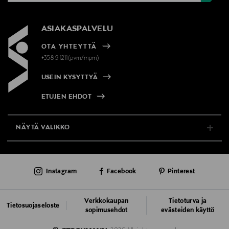
ASIAKASPALVELU
OTA YHTEYTTÄ
+358 9 1211(pvm/mpm)
USEIN KYSYTTYÄ
ETUJEN EHDOT
NÄYTÄ VALIKKO
TUKI & INFO
Instagram
Facebook
Pinterest
AJANKOHTAISTA
PALVELUT
Verkkokaupan
Tietoturva ja
Tietosuojaseloste
sopimusehdot
evästeiden käyttö
VASTUULLISUUS