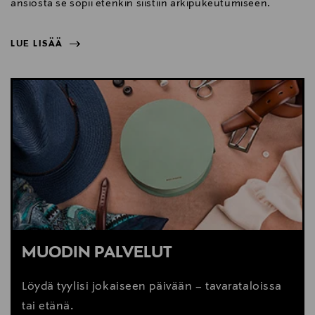
ansiosta se sopii etenkin siistiin arkipukeutumiseen.
LUE LISÄÄ
NÄYTÄ VÄHEMMÄN
LUE LISÄÄ
MUODIN PALVELUT
Löydä tyylisi jokaiseen päivään – tavarataloissa
tai etänä.