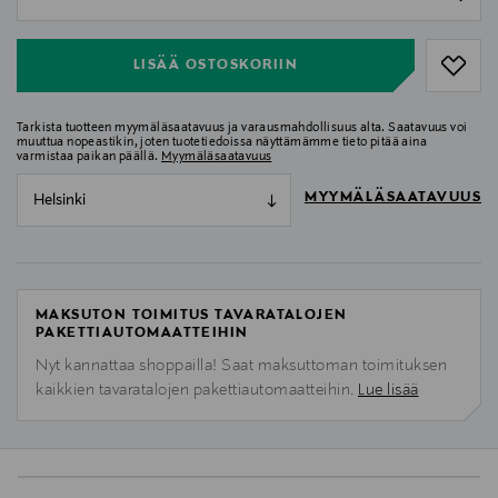
null
LISÄÄ OSTOSKORIIN
Tarkista tuotteen myymäläsaatavuus ja varausmahdollisuus alta. Saatavuus voi
muuttua nopeastikin, joten tuotetiedoissa näyttämämme tieto pitää aina
varmistaa paikan päällä.
Myymäläsaatavuus
MYYMÄLÄSAATAVUUS
Helsinki
MAKSUTON TOIMITUS TAVARATALOJEN
PAKETTIAUTOMAATTEIHIN
Nyt kannattaa shoppailla! Saat maksuttoman toimituksen
kaikkien tavaratalojen pakettiautomaatteihin.
Lue lisää