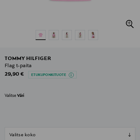
TOMMY HILFIGER
Flag t-paita
Original Price
29,90 €
ETUKUPONKITUOTE
Valitse
Väri
null
null