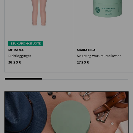
Tommy Hilfiger, T-paita, lasten T-paita, puuvillapaita,
lyhythihainen, paita
ETUKUPONKITUOTE
METSOLA
MARIA NILA
Ribbileggingsit
Sculpting Wax -muotoiluvaha
Original Price
Original Price
36,90 €
27,90 €