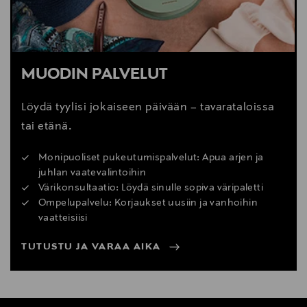
MUODIN PALVELUT
Löydä tyylisi jokaiseen päivään – tavarataloissa
tai etänä.
Monipuoliset pukeutumispalvelut: Apua arjen ja
juhlan vaatevalintoihin
Värikonsultaatio: Löydä sinulle sopiva väripaletti
Ompelupalvelu: Korjaukset uusiin ja vanhoihin
vaatteisiisi
TUTUSTU JA VARAA AIKA