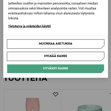
laitteellesi sisällön ja mainosten personointia, sosiaalisen median
Valmistusmaa
ominaisuuksia sekä liikenteen analysointia varten. Voit muuttaa
evästeasetuksiasi milloin tahansa sivun alareunasta löytyvästä
Bangladesh
linkistä.
JÄSENETU –22%
ETUKUPONKITUOTE
UUTTA
TOMMY HILFIGER
TOMMY HILFIGER
Tietoturva ja evästeiden käyttö
Valmistajan tuotenumero
Kevytuntuvatakki
Cotton t-paita 2-pack
Discounted Price
Original Price
Original Price
155,00 €
34,90 €
199,90 €
KG0KG09488
MUOKKAA ASETUKSIA
Valmistaja
HYLKÄÄ KAIKKI
Tommy Hilfiger Europe B.V.
LISÄÄ KIINNOSTAVIA
HYVÄKSY KAIKKI
Valmistajan osoite
TUOTTEITA
Danzigerkade 165, 1013 AP Amsterdam, Netherlands
Digitaalinen osoite
service.eu@tommy.com
Avainsanat