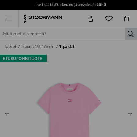
Lue lisää MyStockmann-jäsenyydestä
täältä
Menu
la
ETSI KAIKKI
NAISET
MIEHET
LAPSET
KOTI
KOSMETIIK
Lapset
Nuoret 128-176 cm
T-paidat
ETUKUPONKITUOTE