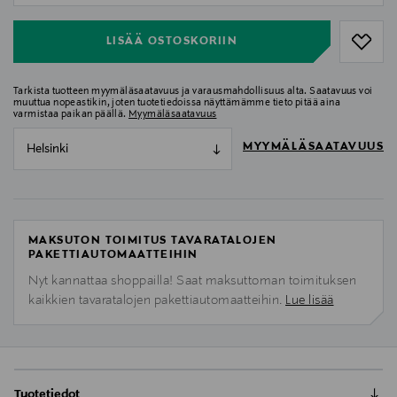
LISÄÄ OSTOSKORIIN
Tarkista tuotteen myymäläsaatavuus ja varausmahdollisuus alta. Saatavuus voi
muuttua nopeastikin, joten tuotetiedoissa näyttämämme tieto pitää aina
varmistaa paikan päällä.
Myymäläsaatavuus
MYYMÄLÄSAATAVUUS
Helsinki
MAKSUTON TOIMITUS TAVARATALOJEN
PAKETTIAUTOMAATTEIHIN
Nyt kannattaa shoppailla! Saat maksuttoman toimituksen
kaikkien tavaratalojen pakettiautomaatteihin.
Lue lisää
Tuotetiedot