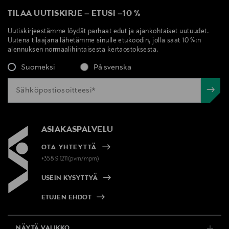
TILAA UUTISKIRJE
–
ETUSI
–
10 %
Uutiskirjeestämme löydät parhaat edut ja ajankohtaiset uutuudet.
Uutena tilaajana lähetämme sinulle etukoodin, jolla saat 10 %:n
alennuksen normaalihintaisesta kertaostoksesta.
Suomeksi
På svenska
ASIAKASPALVELU
OTA YHTEYTTÄ
+358 9 1211(pvm/mpm)
USEIN KYSYTTYÄ
ETUJEN EHDOT
NÄYTÄ VALIKKO