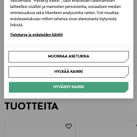
Valitsemalla “Hyväksy kaikki”, sallit evästeiden tallentamisen
DW6 SPACE BLUE
laitteellesi sisällön ja mainosten personointia, sosiaalisen median
ominaisuuksia sekä liikenteen analysointia varten. Voit muuttaa
evästeasetuksiasi milloin tahansa sivun alareunasta löytyvästä
Valmistusmaa
linkistä.
Kiina
ETUKUPONKITUOTE
ETUKUPONKITUOTE
Tietoturva ja evästeiden käyttö
TOMMY HILFIGER
ECCO
Valmistajan tuotenumero
Heritage-tennarit
W Classic -sneakerit
Original Price
Original Price
129,90 €
94,90 €
FW0FW09170
MUOKKAA ASETUKSIA
Valmistaja
HYLKÄÄ KAIKKI
Tommy Hilfiger Europe B.V.
HYVÄKSY KAIKKI
LISÄÄ KIINNOSTAVIA
Valmistajan osoite
TUOTTEITA
Danzigerkade 165, 1013 AP Amsterdam, Netherlands
Digitaalinen osoite
service.eu@tommy.com