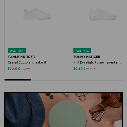
Avainsanat
Tommy Hilfiger, tennarit, sneakerit, kangastennarit,
vapaa-ajan kengät, naisten kengät
ALE –41%
ALE –41%
TOMMY HILFIGER
TOMMY HILFIGER
Casual Cupsole -sneakerit
Knit Extralight Runner -sneakerit
Discounted Price
Discounted Price
Original Price
Original Price
59,40 €
59,40 €
99,90 €
99,90 €