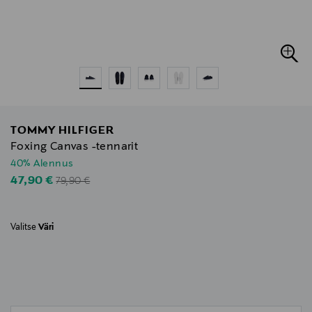
TOMMY HILFIGER
Foxing Canvas -tennarit
40% Alennus
Original Price
Discounted Price
47,90 €
79,90 €
Valitse
Väri