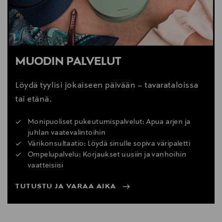
MUODIN PALVELUT
Löydä tyylisi jokaiseen päivään – tavarataloissa
tai etänä.
Monipuoliset pukeutumispalvelut: Apua arjen ja
juhlan vaatevalintoihin
Värikonsultaatio: Löydä sinulle sopiva väripaletti
Ompelupalvelu: Korjaukset uusiin ja vanhoihin
vaatteisiisi
TUTUSTU JA VARAA AIKA