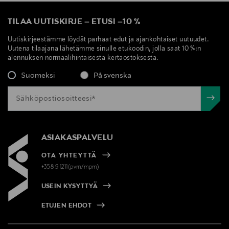
TILAA UUTISKIRJE
–
ETUSI
–
10 %
Uutiskirjeestämme löydät parhaat edut ja ajankohtaiset uutuudet.
Uutena tilaajana lähetämme sinulle etukoodin, jolla saat 10 %:n
alennuksen normaalihintaisesta kertaostoksesta.
Suomeksi
På svenska
ASIAKASPALVELU
OTA YHTEYTTÄ
+358 9 1211(pvm/mpm)
USEIN KYSYTTYÄ
ETUJEN EHDOT