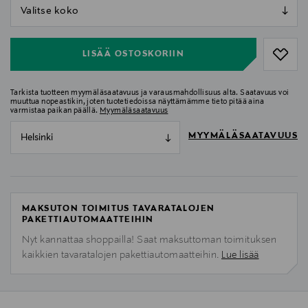
null
null
LISÄÄ OSTOSKORIIN
Tarkista tuotteen myymäläsaatavuus ja varausmahdollisuus alta. Saatavuus voi
muuttua nopeastikin, joten tuotetiedoissa näyttämämme tieto pitää aina
varmistaa paikan päällä.
Myymäläsaatavuus
MYYMÄLÄSAATAVUUS
Helsinki
MAKSUTON TOIMITUS TAVARATALOJEN
PAKETTIAUTOMAATTEIHIN
Nyt kannattaa shoppailla! Saat maksuttoman toimituksen
kaikkien tavaratalojen pakettiautomaatteihin.
Lue lisää