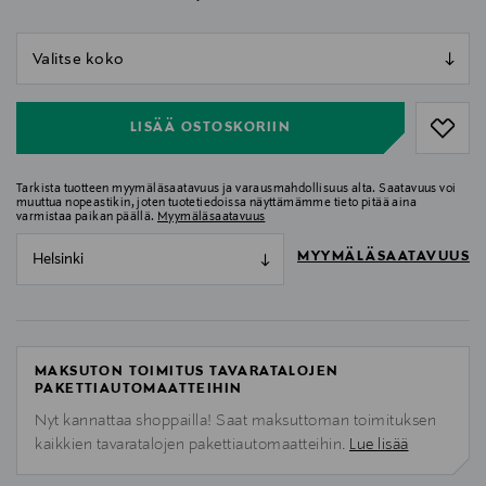
null
null
LISÄÄ OSTOSKORIIN
Tarkista tuotteen myymäläsaatavuus ja varausmahdollisuus alta. Saatavuus voi
muuttua nopeastikin, joten tuotetiedoissa näyttämämme tieto pitää aina
varmistaa paikan päällä.
Myymäläsaatavuus
MYYMÄLÄSAATAVUUS
Helsinki
MAKSUTON TOIMITUS TAVARATALOJEN
PAKETTIAUTOMAATTEIHIN
Nyt kannattaa shoppailla! Saat maksuttoman toimituksen
kaikkien tavaratalojen pakettiautomaatteihin.
Lue lisää