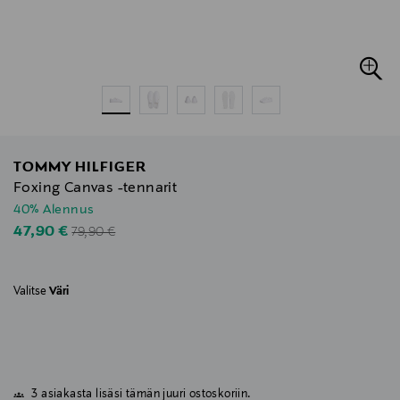
TOMMY HILFIGER
Foxing Canvas -tennarit
40% Alennus
Original Price
Discounted Price
47,90 €
79,90 €
Valitse
Väri
3 asiakasta lisäsi tämän juuri ostoskoriin.