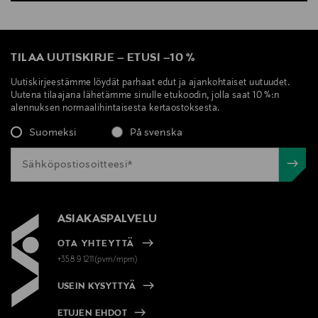
TILAA UUTISKIRJE
–
ETUSI
–
10 %
Uutiskirjeestämme löydät parhaat edut ja ajankohtaiset uutuudet.
Uutena tilaajana lähetämme sinulle etukoodin, jolla saat 10 %:n
alennuksen normaalihintaisesta kertaostoksesta.
Suomeksi
På svenska
ASIAKASPALVELU
OTA YHTEYTTÄ
+358 9 1211(pvm/mpm)
USEIN KYSYTTYÄ
ETUJEN EHDOT