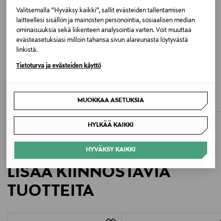
Väri
Valitsemalla “Hyväksy kaikki”, sallit evästeiden tallentamisen
laitteellesi sisällön ja mainosten personointia, sosiaalisen median
YBS WHITE
ominaisuuksia sekä liikenteen analysointia varten. Voit muuttaa
evästeasetuksiasi milloin tahansa sivun alareunasta löytyvästä
linkistä.
Valmistusmaa
Tietoturva ja evästeiden käyttö
Kiina
ALE –40%
ALE –40%
GANT
GANT
Valmistajan tuotenumero
Pillox-tennarit
Pillox-tennarit
MUOKKAA ASETUKSIA
Discounted Price
Discounted Price
Original Price
Original Price
47,90 €
47,90 €
79,90 €
79,90 €
FW0FW09170
HYLKÄÄ KAIKKI
Valmistaja
Tommy Hilfiger Europe B.V.
HYVÄKSY KAIKKI
LISÄÄ KIINNOSTAVIA
Valmistajan osoite
TUOTTEITA
Danzigerkade 165, 1013 AP Amsterdam, Netherlands
Digitaalinen osoite