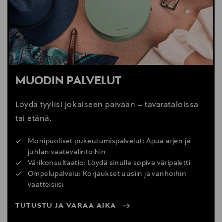
MUODIN PALVELUT
Löydä tyylisi jokaiseen päivään – tavarataloissa
tai etänä.
Monipuoliset pukeutumispalvelut: Apua arjen ja
juhlan vaatevalintoihin
Värikonsultaatio: Löydä sinulle sopiva väripaletti
Ompelupalvelu: Korjaukset uusiin ja vanhoihin
vaatteisiisi
TUTUSTU JA VARAA AIKA