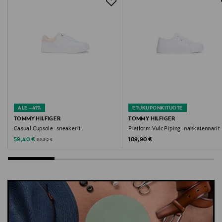
service.eu@tommy.com
Avainsanat
Tommy Hilfiger, tennarit, sneakerit, kangastennarit,
vapaa-ajan kengät, naisten kengät
ALE –41%
ETUKUPONKITUOTE
TOMMY HILFIGER
TOMMY HILFIGER
Casual Cupsole -sneakerit
Platform Vulc Piping -nahkatennarit
Discounted Price
Original Price
Original Price
59,40 €
109,90 €
99,90 €