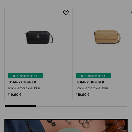
Danzigerkade 165, 1013 AP Amsterdam, Netherlands
Digitaalinen osoite
service.eu@tommy.com
Avainsanat
Tommy Hilfiger, käsilaukku, olkalaukku, laukku,
naisten laukku, asuste, tekonahkalaukku
ETUKUPONKITUOTE
ETUKUPONKITUOTE
TOMMY HILFIGER
TOMMY HILFIGER
Icon Camera -laukku
Icon Camera -laukku
Original Price
Original Price
119,90 €
119,90 €