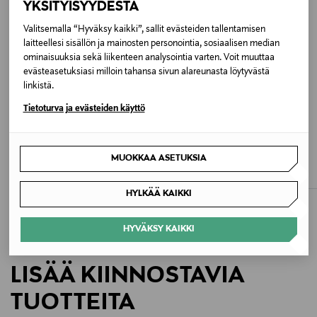
YKSITYISYYDESTÄ
Väri
Valitsemalla “Hyväksy kaikki”, sallit evästeiden tallentamisen
laitteellesi sisällön ja mainosten personointia, sosiaalisen median
RBL CLASSIC KHAKI
ominaisuuksia sekä liikenteen analysointia varten. Voit muuttaa
evästeasetuksiasi milloin tahansa sivun alareunasta löytyvästä
Koko
linkistä.
ONE
Tietoturva ja evästeiden käyttö
ETUKUPONKITUOTE
ETUKUPONKITUOTE
Valmistusmaa
TOMMY HILFIGER
TOMMY HILFIGER
MUOKKAA ASETUKSIA
Icon Camera -laukku
Icon Camera -laukku
Kambodža
Original Price
Original Price
119,90 €
119,90 €
HYLKÄÄ KAIKKI
Valmistajan tuotenumero
AW0AW18720
HYVÄKSY KAIKKI
Valmistaja
LISÄÄ KIINNOSTAVIA
Tommy Hilfiger Europe B.V.
TUOTTEITA
Valmistajan osoite