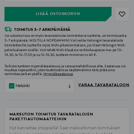
LISÄÄ OSTOSKORIIN
TOIMITUS 3–7 ARKIPÄIVÄSSÄ
Jos ostoskorissa on myös tavarataloista toimitettavia tuotteita, on toimitusaika
3–7 arkipäivää. WOLTILLA NOPEAMMIN! Voit valita Helsingin tavaratalosta
toimitettaville tuotteille myös Wolt-pikatoimituksen, jos tilaat Helsingin Wolt-
palvelualueen sisällä. Voit tehdä Wolt-tilauksia verkkokaupassa ma–pe 10–
18.30, la 10–17.30 ja su 12–16.30, tuotteen minimiarvo 40 €.
Tarkista tuotteen myymäläsaatavuus ja varausmahdollisuus alta. Saatavuus voi
muuttua nopeastikin, joten tuotetiedoissa näyttämämme tieto pitää aina
varmistaa paikan päällä.
Myymäläsaatavuus
VARAA TAVARATALOON
Helsinki
MAKSUTON TOIMITUS TAVARATALOJEN
PAKETTIAUTOMAATTEIHIN
Nyt kannattaa shoppailla! Saat maksuttoman toimituksen