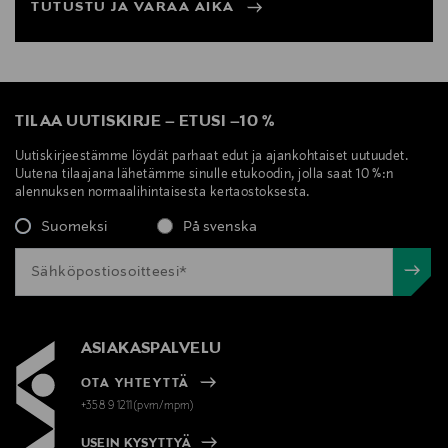
TUTUSTU JA VARAA AIKA
TILAA UUTISKIRJE
–
ETUSI
–
10 %
Uutiskirjeestämme löydät parhaat edut ja ajankohtaiset uutuudet.
Uutena tilaajana lähetämme sinulle etukoodin, jolla saat 10 %:n
alennuksen normaalihintaisesta kertaostoksesta.
Suomeksi
På svenska
ASIAKASPALVELU
OTA YHTEYTTÄ
+358 9 1211(pvm/mpm)
USEIN KYSYTTYÄ