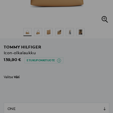
TOMMY HILFIGER
Icon-olkalaukku
Original Price
139,90 €
ETUKUPONKITUOTE
Valitse
Väri
null
null