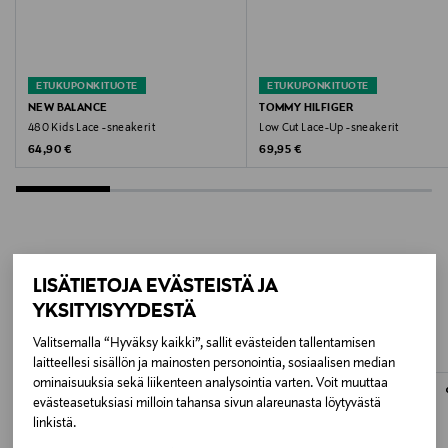
Väri
X336 WHITE/BLUE
ETUKUPONKITUOTE
ETUKUPONKITUOTE
NEW BALANCE
TOMMY HILFIGER
Valmistusmaa
480 Kids Lace -sneakerit
Low Cut Lace-Up -sneakerit
Kiina
Original Price
Original Price
64,90 €
69,95 €
Valmistajan tuotenumero
T3X9-34350-1355X336
Valmistaja
LISÄÄ KIINNOSTAVIA
LISÄTIETOJA EVÄSTEISTÄ JA
YKSITYISYYDESTÄ
Tommy Hilfiger Europe B.V.
TUOTTEITA
Valitsemalla “Hyväksy kaikki”, sallit evästeiden tallentamisen
Valmistajan osoite
laitteellesi sisällön ja mainosten personointia, sosiaalisen median
ominaisuuksia sekä liikenteen analysointia varten. Voit muuttaa
Danzigerkade 165, 1013 AP Amsterdam, Netherlands
evästeasetuksiasi milloin tahansa sivun alareunasta löytyvästä
linkistä.
Digitaalinen osoite