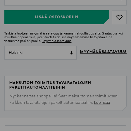
null
LISÄÄ OSTOSKORIIN
Tarkista tuotteen myymäläsaatavuus ja varausmahdollisuus alta. Saatavuus voi
muuttua nopeastikin, joten tuotetiedoissa näyttämämme tieto pitää aina
varmistaa paikan päällä.
Myymäläsaatavuus
MYYMÄLÄSAATAVUUS
Helsinki
MAKSUTON TOIMITUS TAVARATALOJEN
PAKETTIAUTOMAATTEIHIN
Nyt kannattaa shoppailla! Saat maksuttoman toimituksen
kaikkien tavaratalojen pakettiautomaatteihin.
Lue lisää