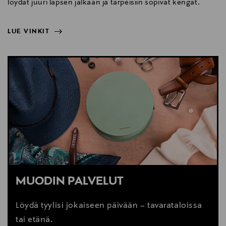
löydät juuri lapsen jalkaan ja tarpeisiin sopivat kengät.
LUE VINKIT
NÄYTÄ VÄHEMMÄN
LUE VINKIT
MUODIN PALVELUT
Löydä tyylisi jokaiseen päivään – tavarataloissa
tai etänä.