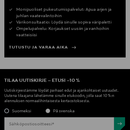
Monipuoliset pukeutumispalvelut: Apua arjen ja
juhlan vaatevalintoihin
Värikonsultaatio: Löydä sinulle sopiva väripaletti
Ompelupalvelu: Korjaukset uusiin ja vanhoihin
vaatteisiisi
TUTUSTU JA VARAA AIKA
TILAA UUTISKIRJE
–
ETUSI
–
10 %
Uutiskirjeestämme löydät parhaat edut ja ajankohtaiset uutuudet.
Uutena tilaajana lähetämme sinulle etukoodin, jolla saat 10 %:n
alennuksen normaalihintaisesta kertaostoksesta.
Suomeksi
På svenska