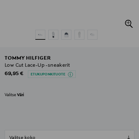
TOMMY HILFIGER
Low Cut Lace-Up -sneakerit
Original Price
69,95 €
ETUKUPONKITUOTE
Valitse
Väri
null