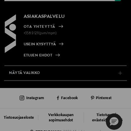
ASIAKASPALVELU
OTA YHTEYTTÄ
+358 9 1211(pvm/mpm)
USEIN KYSYTTYÄ
ETUJEN EHDOT
NÄYTÄ VALIKKO
TUKI & INFO
Instagram
Facebook
Pinterest
AJANKOHTAISTA
PALVELUT
Verkkokaupan
Tietoturva ja
Tietosuojaseloste
sopimusehdot
evästeiden käyttö
VASTUULLISUUS