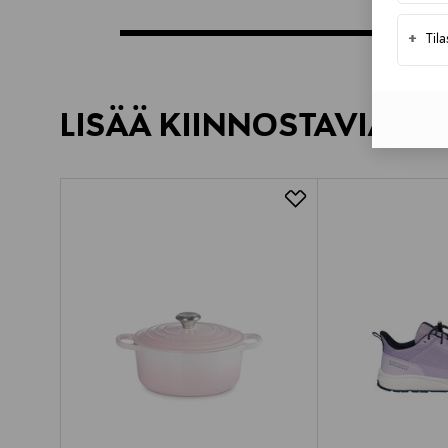
+
Til
LISÄÄ KIINNOSTAVIA TU