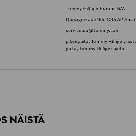
Tommy Hilfiger Europe B.V.
Danzigerkade 165, 1013 AP Ams
service.eu@tommy.com
pikeepaita, Tommy Hilfiger, last
paita, Tommy Hilfiger paita
0,00 €
inen tilaukseesi. Voit palauttaa tilaamasi tuotteen 30 vuorokauden ku
0,00 € – 4,90 €
rvitse ilmoittaa palautuksesta etukäteen.
ÖS NÄISTÄ
7,90 €–50,00 € kuljetusyhtiöstä ja 