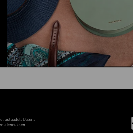
set uutuudet. Uutena
%:n alennuksen