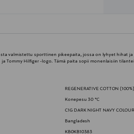
asta valmistettu sporttinen pikeepaita, jossa on lyhyet hihat j
 ja Tommy Hilfiger -logo. Tämä paita sopii monenlaisiin tilante
REGENERATIVE COTTON (100%
Konepesu 30 °C
C1G DARK NIGHT NAVY COLOU
Bangladesh
KB0KB10383