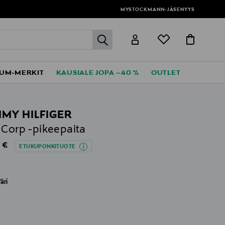
MYSTOCKMANN-JÄSENYYS
label.header.go
UM-MERKIT
KAUSIALE JOPA –40 %
OUTLET
MY HILFIGER
 Corp -pikeepaita
al Price
 €
ETUKUPONKITUOTE
äri