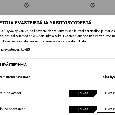
Alk. 6,90 €, kun toimitus on saatavi
IETOJA EVÄSTEISTÄ JA YKSITYISYYDESTÄ
la “Hyväksy kaikki”, sallit evästeiden tallentamisen laitteellesi sisällön ja maino
tia, sosiaalisen median ominaisuuksia sekä liikenteen analysointia varten. Voit 
uksiasi milloin tahansa sivun alareunasta löytyvästä linkistä.
 ja evästeiden käyttö
SE EVÄSTERYHMIÄ
ttämättömät evästeet
Aina hyv
TUOTE
ETUKUPONKITUOTE
ETU
autusevästeet
Hylkää
Hyväk
MAYORAL
MAYOR
Pikeepaita
Pikeepa
Original Price
Original
24,90 €
24,90 
kkinointievästeet
Hylkää
Hyväk