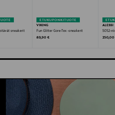
TUOTE
ETUKUPONKITUOTE
ETU
VIKING
ALESSI
itävät sneakerit
Fun Glitter Gore-Tex -sneakerit
5052-vii
Original Price
Original
89,90 €
250,00