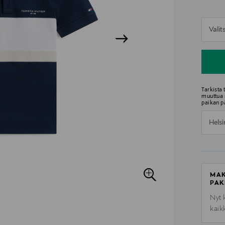
n
Vali
n
Tarkista
muuttua 
paikan p
Helsi
MAK
PAK
Nyt 
kaik