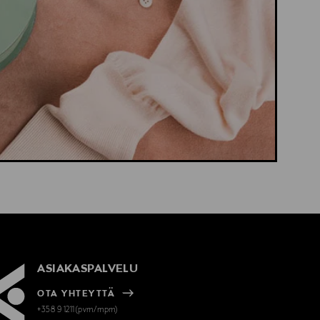
ASIAKASPALVELU
OTA YHTEYTTÄ
+358 9 1211(pvm/mpm)