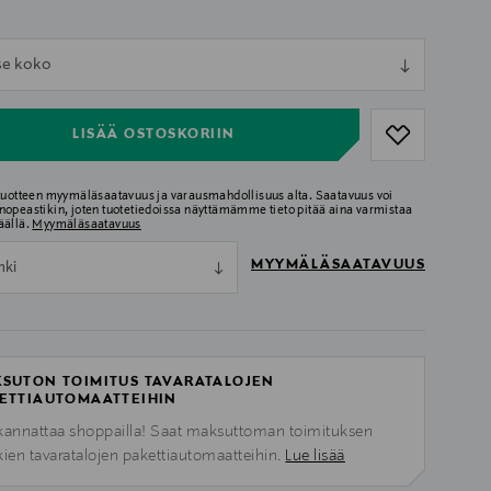
ull
tse koko
ull
LISÄÄ OSTOSKORIIN
 tuotteen myymäläsaatavuus ja varausmahdollisuus alta. Saatavuus voi
nopeastikin, joten tuotetiedoissa näyttämämme tieto pitää aina varmistaa
äällä.
Myymäläsaatavuus
MYYMÄLÄSAATAVUUS
nki
SUTON TOIMITUS TAVARATALOJEN
ETTIAUTOMAATTEIHIN
kannattaa shoppailla! Saat maksuttoman toimituksen
kien tavaratalojen pakettiautomaatteihin.
Lue lisää