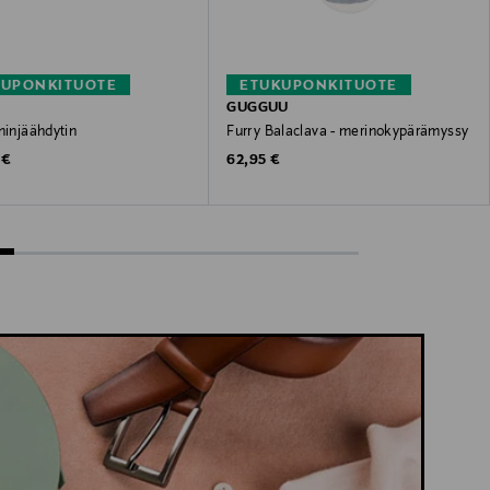
KUPONKITUOTE
ETUKUPONKITUOTE
GUGGUU
ninjäähdytin
Furry Balaclava - merinokypärämyssy
 Price
Original Price
 €
62,95 €