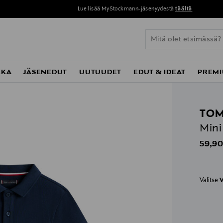
Lue lisää MyStockmann-jäsenyydestä
täältä
KKA
JÄSENEDUT
UUTUUDET
EDUT & IDEAT
PREMI
TOM
Mini
Origin
59,90
Valitse
V