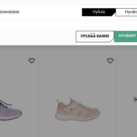
astoevästeet
Hylkää
Hyväk
OTTEITA
HYVÄKSY 
HYLKÄÄ KAIKKI