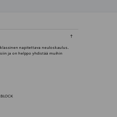
a klassinen napitettava neuloskaulus.
isiin ja on helppo yhdistää muihin
)
RBLOCK