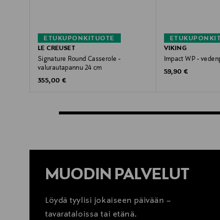
ETUKUPONKITUOTE
ETUKUPONKI
LE CREUSET
VIKING
Signature Round Casserole -
Impact WP - vedenp
valurautapannu 24 cm
Original Price
59,90 €
Original Price
355,00 €
MUODIN PALVELUT
Löydä tyylisi jokaiseen päivään –
tavarataloissa tai etänä.