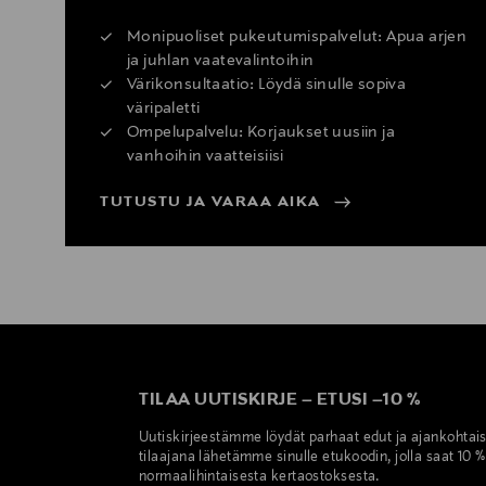
Monipuoliset pukeutumispalvelut: Apua arjen
ja juhlan vaatevalintoihin
Värikonsultaatio: Löydä sinulle sopiva
väripaletti
Ompelupalvelu: Korjaukset uusiin ja
vanhoihin vaatteisiisi
TUTUSTU JA VARAA AIKA
TILAA UUTISKIRJE
–
ETUSI
–
10 %
Uutiskirjeestämme löydät parhaat edut ja ajankohtai
tilaajana lähetämme sinulle etukoodin, jolla saat 10 
normaalihintaisesta kertaostoksesta.