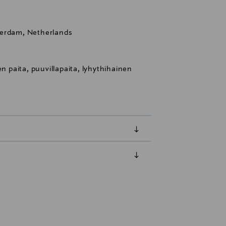
terdam, Netherlands
en paita, puuvillapaita, lyhythihainen
luessa tuotteen vastaanottamisesta.
tuotteen koosta riippuen