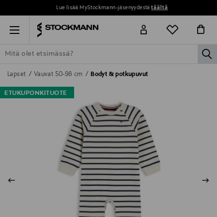
Lue lisää MyStockmann-jäsenyydestä
täältä
Menu
la
ETSI KAIKKI
NAISET
MIEHET
LAPSET
KOTI
KOSMETIIK
Lapset
Vauvat 50-98 cm
Bodyt & potkupuvut
ETUKUPONKITUOTE