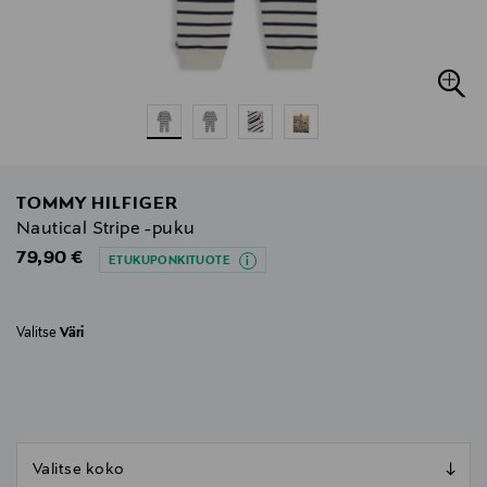
TOMMY HILFIGER
Nautical Stripe -puku
Original Price
79,90 €
ETUKUPONKITUOTE
Valitse
Väri
null
null