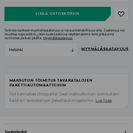
LISÄÄ OSTOSKORIIN
Tarkista tuotteen myymäläsaatavuus ja varausmahdollisuus alta. Saatavuus voi
muuttua nopeastikin, joten tuotetiedoissa näyttämämme tieto pitää aina
varmistaa paikan päällä.
Myymäläsaatavuus
MYYMÄLÄSAATAVUUS
Helsinki
MAKSUTON TOIMITUS TAVARATALOJEN
PAKETTIAUTOMAATTEIHIN
Nyt kannattaa shoppailla! Saat maksuttoman toimituksen
kaikkien tavaratalojen pakettiautomaatteihin.
Lue lisää
Tuotetiedot