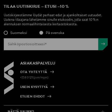
TILAA UUTISKIRJE
–
ETUSI
–
10 %
Uutiskirjeestämme löydät parhaat edut ja ajankohtaiset uutuudet.
Uutena tilaajana lähetämme sinulle etukoodin, jolla saat 10 %:n
alennuksen normaalihintaisesta kertaostoksesta.
Suomeksi
På svenska
ASIAKASPALVELU
OTA YHTEYTTÄ
+358 9 1211(pvm/mpm)
USEIN KYSYTTYÄ
ETUJEN EHDOT
NÄYTÄ VALIKKO