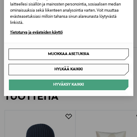
Valmistusmaa
laitteellesi sisällön ja mainosten personointia, sosiaalisen median
ominaisuuksia sekä liikenteen analysointia varten. Voit muuttaa
Portugali
evästeasetuksiasi milloin tahansa sivun alareunasta löytyvästä
linkistä.
ETUKUPONKITUOTE
ETUKUPONKITUOTE
Valmistajan tuotenumero
LINDEX
CAM CAM COPENHAGEN
Tietoturva ja evästeiden käyttö
Merino Wool -puku
Sherpa Onesie -puku
KN0KN02301
Original Price
Original Price
39,99 €
64,00 €
Valmistaja
MUOKKAA ASETUKSIA
Tommy Hilfiger Europe B.V.
HYLKÄÄ KAIKKI
Valmistajan osoite
LISÄÄ KIINNOSTAVIA
HYVÄKSY KAIKKI
Danzigerkade 165, 1013 AP Amsterdam, Netherlands
TUOTTEITA
Digitaalinen osoite
service.eu@tommy.com
Avainsanat