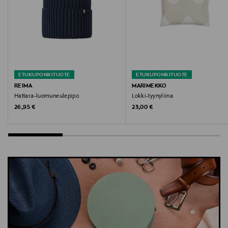
Tommy Hilfiger, potkupuku, vauvanvaate, haalari,
raidallinen, vauva, vauvan asu
ETUKUPONKITUOTE
ETUKUPONKITUOTE
REIMA
MARIMEKKO
Hattara-luomuneulepipo
Lokki-tyynyliina
Original Price
Original Price
26,95 €
23,00 €