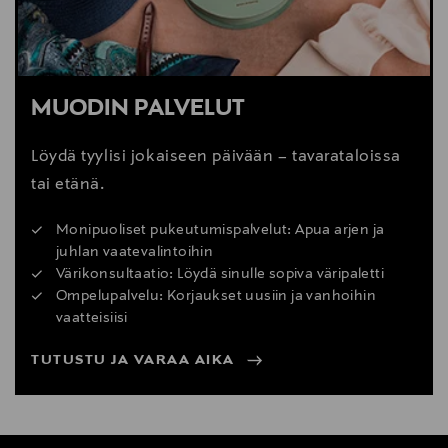
MUODIN PALVELUT
Löydä tyylisi jokaiseen päivään – tavarataloissa
tai etänä.
Monipuoliset pukeutumispalvelut: Apua arjen ja
juhlan vaatevalintoihin
Värikonsultaatio: Löydä sinulle sopiva väripaletti
Ompelupalvelu: Korjaukset uusiin ja vanhoihin
vaatteisiisi
TUTUSTU JA VARAA AIKA