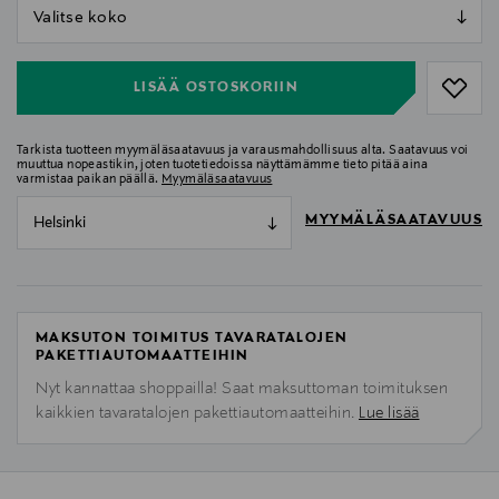
null
null
LISÄÄ OSTOSKORIIN
Tarkista tuotteen myymäläsaatavuus ja varausmahdollisuus alta. Saatavuus voi
muuttua nopeastikin, joten tuotetiedoissa näyttämämme tieto pitää aina
varmistaa paikan päällä.
Myymäläsaatavuus
MYYMÄLÄSAATAVUUS
Helsinki
MAKSUTON TOIMITUS TAVARATALOJEN
PAKETTIAUTOMAATTEIHIN
Nyt kannattaa shoppailla! Saat maksuttoman toimituksen
kaikkien tavaratalojen pakettiautomaatteihin.
Lue lisää