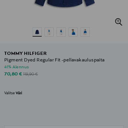
TOMMY HILFIGER
Pigment Dyed Regular Fit -pellavakauluspaita
41% Alennus
Original Price
Discounted Price
70,80 €
119,90 €
Valitse
Väri