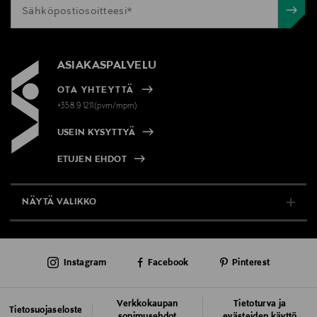
ASIAKASPALVELU
OTA YHTEYTTÄ
+358 9 1211(pvm/mpm)
USEIN KYSYTTYÄ
ETUJEN EHDOT
NÄYTÄ VALIKKO
TUKI & INFO
Instagram
Facebook
Pinterest
AJANKOHTAISTA
PALVELUT
Verkkokaupan
Tietoturva ja
Tietosuojaseloste