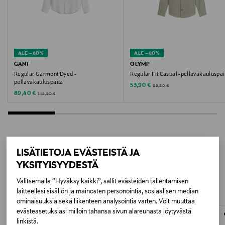
Valmistusmaa
Bangladesh
ALE –40%
ALE –40%
Valmistajan tuotenumero
GANT
OLYMP
Regular Garment Dyed -
Regular Fit Casual -pellavakauluspai
MW0MW41530
pellavakauluspaita
Discounted Price
Original Price
53,90 €
89,90 €
Discounted Price
Original Price
89,40 €
149,90 €
Valmistaja
Tommy Hilfiger Europe B.V.
Valmistajan osoite
LISÄTIETOJA EVÄSTEISTÄ JA
LISÄÄ KIINNOSTAVIA
Danzigerkade 165, 1013 AP Amsterdam, Netherlands
YKSITYISYYDESTÄ
TUOTTEITA
Valitsemalla “Hyväksy kaikki”, sallit evästeiden tallentamisen
Digitaalinen osoite
laitteellesi sisällön ja mainosten personointia, sosiaalisen median
service.eu@tommy.com
ominaisuuksia sekä liikenteen analysointia varten. Voit muuttaa
evästeasetuksiasi milloin tahansa sivun alareunasta löytyvästä
linkistä.