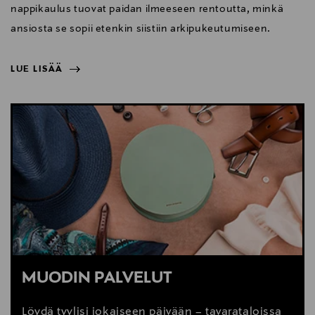
nappikaulus tuovat paidan ilmeeseen rentoutta, minkä
ansiosta se sopii etenkin siistiin arkipukeutumiseen.
LUE LISÄÄ
NÄYTÄ VÄHEMMÄN
LUE LISÄÄ
MUODIN PALVELUT
Löydä tyylisi jokaiseen päivään – tavarataloissa