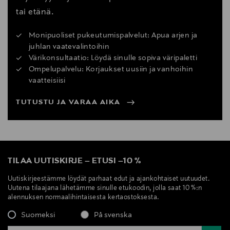
tai etänä.
Monipuoliset pukeutumispalvelut: Apua arjen ja
juhlan vaatevalintoihin
Värikonsultaatio: Löydä sinulle sopiva väripaletti
Ompelupalvelu: Korjaukset uusiin ja vanhoihin
vaatteisiisi
TUTUSTU JA VARAA AIKA
TILAA UUTISKIRJE
–
ETUSI
–
10 %
Uutiskirjeestämme löydät parhaat edut ja ajankohtaiset uutuudet.
Uutena tilaajana lähetämme sinulle etukoodin, jolla saat 10 %:n
alennuksen normaalihintaisesta kertaostoksesta.
Suomeksi
På svenska