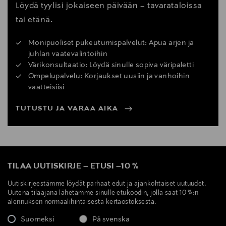
Löydä tyylisi jokaiseen päivään – tavarataloissa
tai etänä.
Monipuoliset pukeutumispalvelut: Apua arjen ja
juhlan vaatevalintoihin
Värikonsultaatio: Löydä sinulle sopiva väripaletti
Ompelupalvelu: Korjaukset uusiin ja vanhoihin
vaatteisiisi
TUTUSTU JA VARAA AIKA
TILAA UUTISKIRJE
–
ETUSI
–
10 %
Uutiskirjeestämme löydät parhaat edut ja ajankohtaiset uutuudet.
Uutena tilaajana lähetämme sinulle etukoodin, jolla saat 10 %:n
alennuksen normaalihintaisesta kertaostoksesta.
Suomeksi
På svenska