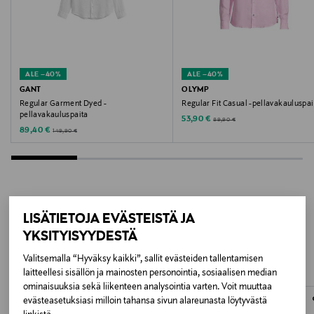
Valmistusmaa
Bangladesh
ALE –40%
ALE –40%
Valmistajan tuotenumero
GANT
OLYMP
Regular Garment Dyed -
Regular Fit Casual -pellavakauluspai
MW0MW41530
pellavakauluspaita
Discounted Price
Original Price
53,90 €
89,90 €
Discounted Price
Original Price
89,40 €
149,90 €
Valmistaja
Tommy Hilfiger Europe B.V.
Valmistajan osoite
LISÄTIETOJA EVÄSTEISTÄ JA
LISÄÄ KIINNOSTAVIA
Danzigerkade 165, 1013 AP Amsterdam, Netherlands
YKSITYISYYDESTÄ
TUOTTEITA
Digitaalinen osoite
Valitsemalla “Hyväksy kaikki”, sallit evästeiden tallentamisen
laitteellesi sisällön ja mainosten personointia, sosiaalisen median
service.eu@tommy.com
ominaisuuksia sekä liikenteen analysointia varten. Voit muuttaa
evästeasetuksiasi milloin tahansa sivun alareunasta löytyvästä