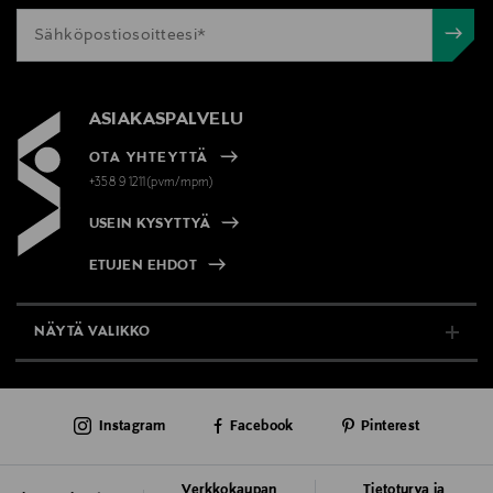
ASIAKASPALVELU
OTA YHTEYTTÄ
+358 9 1211(pvm/mpm)
USEIN KYSYTTYÄ
ETUJEN EHDOT
NÄYTÄ VALIKKO
TUKI & INFO
Instagram
Facebook
Pinterest
AJANKOHTAISTA
PALVELUT
Verkkokaupan
Tietoturva ja