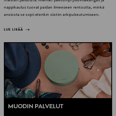
miesten paidoista. Hieman paksumpi puuvillakangas ja
nappikaulus tuovat paidan ilmeeseen rentoutta, minkä
ansiosta se sopii etenkin siistiin arkipukeutumiseen.
LUE LISÄÄ
NÄYTÄ VÄHEMMÄN
LUE LISÄÄ
MUODIN PALVELUT