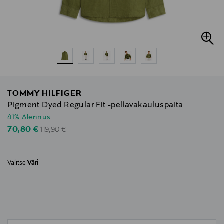
TOMMY HILFIGER
Pigment Dyed Regular Fit -pellavakauluspaita
41% Alennus
Original Price
Discounted Price
70,80 €
119,90 €
Valitse
Väri