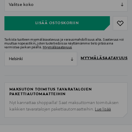
null
null
LISÄÄ OSTOSKORIIN
Tarkista tuotteen myymäläsaatavuus ja varausmahdollisuus alta. Saatavuus voi
muuttua nopeastikin, joten tuotetiedoissa näyttämämme tieto pitää aina
varmistaa paikan päällä.
Myymäläsaatavuus
MYYMÄLÄSAATAVUUS
Helsinki
MAKSUTON TOIMITUS TAVARATALOJEN
PAKETTIAUTOMAATTEIHIN
Nyt kannattaa shoppailla! Saat maksuttoman toimituksen
kaikkien tavaratalojen pakettiautomaatteihin.
Lue lisää