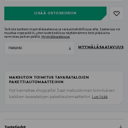
LISÄÄ OSTOSKORIIN
Tarkista tuotteen myymäläsaatavuus ja varausmahdollisuus alta. Saatavuus voi
muuttua nopeastikin, joten tuotetiedoissa näyttämämme tieto pitää aina
varmistaa paikan päällä.
Myymäläsaatavuus
MYYMÄLÄSAATAVUUS
Helsinki
MAKSUTON TOIMITUS TAVARATALOJEN
PAKETTIAUTOMAATTEIHIN
Nyt kannattaa shoppailla! Saat maksuttoman toimituksen
kaikkien tavaratalojen pakettiautomaatteihin.
Lue lisää
Tuotetiedot