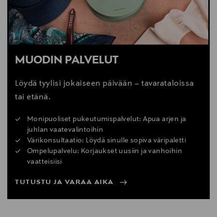
MUODIN PALVELUT
Löydä tyylisi jokaiseen päivään – tavarataloissa
tai etänä.
Monipuoliset pukeutumispalvelut: Apua arjen ja
juhlan vaatevalintoihin
Värikonsultaatio: Löydä sinulle sopiva väripaletti
Ompelupalvelu: Korjaukset uusiin ja vanhoihin
vaatteisiisi
TUTUSTU JA VARAA AIKA