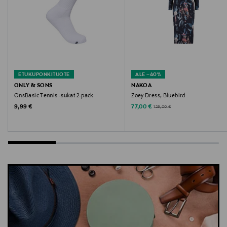
ETUKUPONKITUOTE
ALE –40%
ONLY & SONS
NAKOA
OnsBasic Tennis -sukat 2-pack
Zoey Dress, Bluebird
Original Price
Discounted Price
Original Price
9,99 €
77,00 €
129,00 €