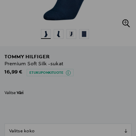
TOMMY HILFIGER
Premium Soft Silk -sukat
Original Price
16,99 €
ETUKUPONKITUOTE
Valitse
Väri
null
null