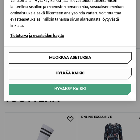
Turkki
Valitsemalla “Hyväksy kaikki”, sallit evästeiden tallentamisen
laitteellesi sisällön ja mainosten personointia, sosiaalisen median
ominaisuuksia sekä liikenteen analysointia varten. Voit muuttaa
Valmistajan tuotenumero
evästeasetuksiasi milloin tahansa sivun alareunasta löytyvästä
ETUKUPONKITUOTE
ETUKUPONKITUOTE
UUTTA
linkistä.
701228796
TOMMY HILFIGER
TOMMY HILFIGER
Tietoturva ja evästeiden käyttö
Premium Refined Rib -sukat
Premium Cashmere -sukat
Valmistaja
Original Price
Original Price
9,99 €
19,99 €
Tommy Hilfiger Europe B.V.
MUOKKAA ASETUKSIA
Valmistajan osoite
HYLKÄÄ KAIKKI
Danzigerkade 165, 1013 AP Amsterdam, Netherlands
LISÄÄ KIINNOSTAVIA
HYVÄKSY KAIKKI
Digitaalinen osoite
TUOTTEITA
service.eu@tommy.com
ONLINE EXCLUSIVE
Avainsanat
sukat, Tommy Hilfiger, silkkisukat