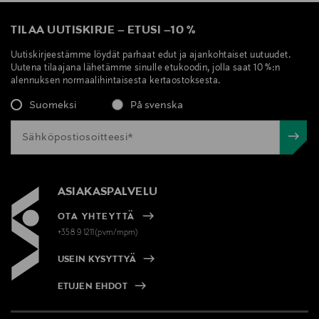
TILAA UUTISKIRJE
–
ETUSI
–
10 %
Uutiskirjeestämme löydät parhaat edut ja ajankohtaiset uutuudet.
Uutena tilaajana lähetämme sinulle etukoodin, jolla saat 10 %:n
alennuksen normaalihintaisesta kertaostoksesta.
Suomeksi
På svenska
ASIAKASPALVELU
OTA YHTEYTTÄ
+358 9 1211(pvm/mpm)
USEIN KYSYTTYÄ
ETUJEN EHDOT