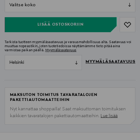
null
null
LISÄÄ OSTOSKORIIN
Tarkista tuotteen myymäläsaatavuus ja varausmahdollisuus alta. Saatavuus voi
muuttua nopeastikin, joten tuotetiedoissa näyttämämme tieto pitää aina
varmistaa paikan päällä.
Myymäläsaatavuus
MYYMÄLÄSAATAVUUS
Helsinki
MAKSUTON TOIMITUS TAVARATALOJEN
PAKETTIAUTOMAATTEIHIN
Nyt kannattaa shoppailla! Saat maksuttoman toimituksen
kaikkien tavaratalojen pakettiautomaatteihin.
Lue lisää