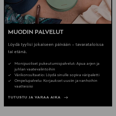
MUODIN PALVELUT
Löydä tyylisi jokaiseen päivään – tavarataloissa
tai etänä.
Monipuoliset pukeutumispalvelut: Apua arjen ja
juhlan vaatevalintoihin
Värikonsultaatio: Löydä sinulle sopiva väripaletti
Ompelupalvelu: Korjaukset uusiin ja vanhoihin
vaatteisiisi
TUTUSTU JA VARAA AIKA