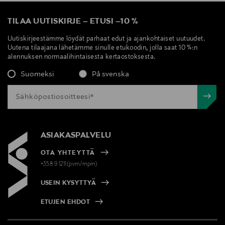
TILAA UUTISKIRJE
–
ETUSI
–
10 %
Uutiskirjeestämme löydät parhaat edut ja ajankohtaiset uutuudet.
Uutena tilaajana lähetämme sinulle etukoodin, jolla saat 10 %:n
alennuksen normaalihintaisesta kertaostoksesta.
Suomeksi
På svenska
ASIAKASPALVELU
OTA YHTEYTTÄ
+358 9 1211(pvm/mpm)
USEIN KYSYTTYÄ
ETUJEN EHDOT