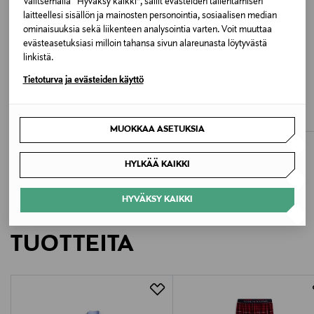
Valitsemalla “Hyväksy kaikki”, sallit evästeiden tallentamisen
laitteellesi sisällön ja mainosten personointia, sosiaalisen median
ominaisuuksia sekä liikenteen analysointia varten. Voit muuttaa
Valmistusmaa
evästeasetuksiasi milloin tahansa sivun alareunasta löytyvästä
Bangladesh
linkistä.
ALE –40%
ETUKUPONKITUOTE
Tietoturva ja evästeiden käyttö
Valmistajan tuotenumero
POLO RALPH LAUREN
TOMMY HILFIGER
Sleep-pyjamahousut
Track-pyjamahousut
UM0UM03627
Discounted Price
Original Price
Original Price
50,90 €
69,90 €
85,00 €
MUOKKAA ASETUKSIA
Valmistaja
HYLKÄÄ KAIKKI
Tommy Hilfiger Europe B.V.
HYVÄKSY KAIKKI
Valmistajan osoite
LISÄÄ KIINNOSTAVIA
Danzigerkade 165, 1013 AP Amsterdam, Netherlands
TUOTTEITA
Digitaalinen osoite
service.eu@tommy.com