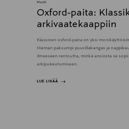
Muoti
Oxford-paita: Klass
arkivaatekaappiin
Klassinen oxford-paita on yksi monikäyttöisi
Hieman paksumpi puuvillakangas ja nappikau
ilmeeseen rentoutta, minkä ansiosta se sopii e
arkipukeutumiseen.
LUE LISÄÄ
LUE LISÄÄ