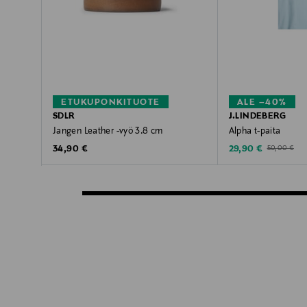
ETUKUPONKITUOTE
ALE –40%
SDLR
J.LINDEBERG
Jangen Leather -vyö 3.8 cm
Alpha t-paita
Original Price
Discounted Price
Original Pric
34,90 €
29,90 €
50,00 €