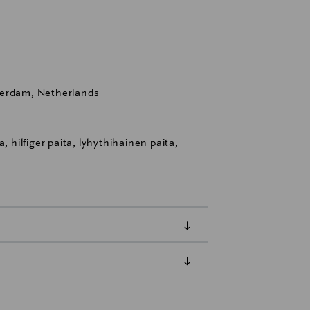
terdam, Netherlands
, hilfiger paita, lyhythihainen paita,
luessa tuotteen vastaanottamisesta.