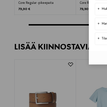
Core Regular -pikeepaita
Core Regular -pike
+
Muk
Original Price
Original Price
79,90 €
79,90 €
+
Mar
+
Til
LISÄÄ KIINNOSTAVIA TU