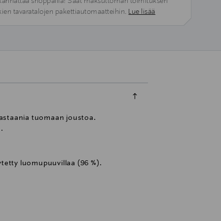
kannattaa shoppailla! Saat maksuttoman toimituksen
kien tavaratalojen pakettiautomaatteihin.
Lue lisää
elastaania tuomaan joustoa.
.
tetty luomupuuvillaa (96 %).