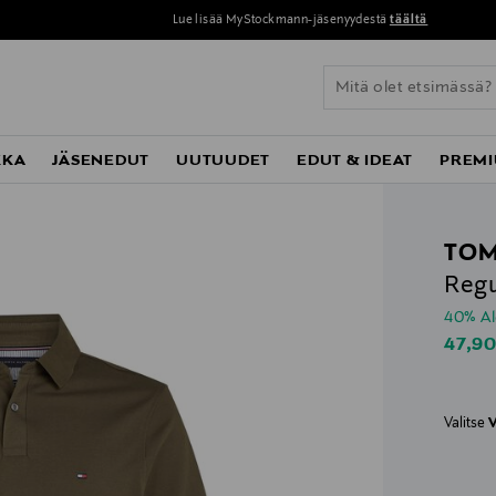
Lue lisää MyStockmann-jäsenyydestä
täältä
KKA
JÄSENEDUT
UUTUUDET
EDUT & IDEAT
PREMI
TOM
Regu
40% A
Disco
47,9
Valitse
V