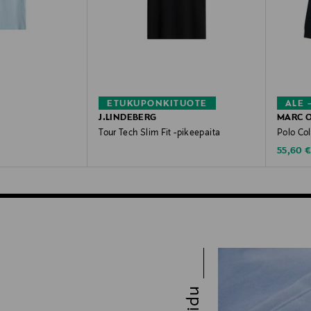
ETUKUPONKITUOTE
ALE 
J.LINDEBERG
MARC 
Tour Tech Slim Fit -pikeepaita
Polo Col
Original Price
Discoun
e
55,60 