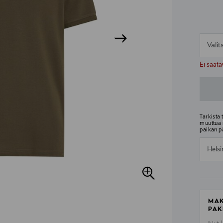
Vali
n
n
Ei saata
Tarkista
muuttua 
paikan p
Helsi
MAK
PAK