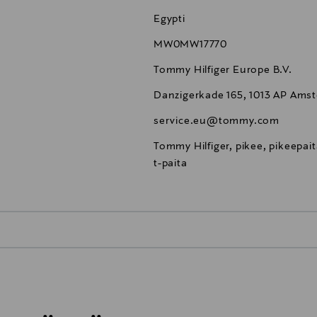
Egypti
MW0MW17770
Tommy Hilfiger Europe B.V.
Danzigerkade 165, 1013 AP Ams
service.eu@tommy.com
Tommy Hilfiger, pikee, pikeepaita
t-paita
0,00 €
inen tilaukseesi. Voit palauttaa tilaamasi tuotteen 30 vuorokauden ku
0,00 € – 4,90 €
rvitse ilmoittaa palautuksesta etukäteen.