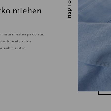
Inspiroidu
ikko miehen
mmistä miesten paidoista.
lus tuovat paidan
tenkin siistiin