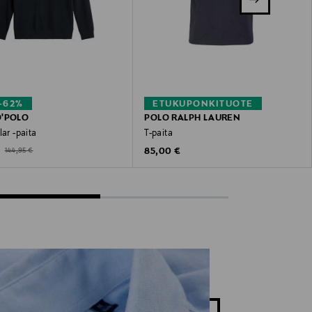
–62%
ETUKUPONKITUOTE
O'POLO
POLO RALPH LAUREN
lar -paita
T-paita
ted Price
Original Price
Original Price
€
85,00 €
144,95 €