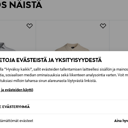
ÖS NÄISTÄ
7,90 €–50,00 € kuljetusyhtiöstä ja 
Alk. 6,90 €, kun toimitus on saatavi
IETOJA EVÄSTEISTÄ JA YKSITYISYYDESTÄ
la “Hyväksy kaikki”, sallit evästeiden tallentamisen laitteellesi sisällön ja maino
tia, sosiaalisen median ominaisuuksia sekä liikenteen analysointia varten. Voit 
uksiasi milloin tahansa sivun alareunasta löytyvästä linkistä.
 ja evästeiden käyttö
SE EVÄSTERYHMIÄ
TUOTE
ALE –43%
ALE 
ttämättömät evästeet
Aina hyv
PS PAUL SMITH
TOMMY