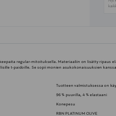
Nyt 
kaik
eepaita regular-mitoituksella. Materiaaliin on lisätty ripaus 
llisille t-paidoille. Se sopii monien asukokonaisuuksien kanssa
Tuotteen valmistuksessa on käy
96 % puuvilla, 4 % elastaani
Konepesu
RBN PLATINUM OLIVE