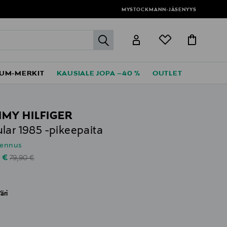
MYSTOCKMANN-JÄSENYYS
label.header.go
UM-MERKIT
KAUSIALE JOPA –40 %
OUTLET
MY HILFIGER
lar 1985 -pikeepaita
lennus
Original Price
unted Price
0 €
79,90 €
äri