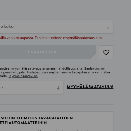
tse koko
ull
ull
villa verkkokaupasta. Tarkista tuotteen myymäläsaatavuus alta.
EI SAATAVILLA
 tuotteen myymäläsaatavuus ja varausmahdollisuus alta. Saatavuus voi
nopeastikin, joten tuotetiedoissa näyttämämme tieto pitää aina varmistaa
äällä.
Myymäläsaatavuus
MYYMÄLÄSAATAVUUS
nki
SUTON TOIMITUS TAVARATALOJEN
ETTIAUTOMAATTEIHIN