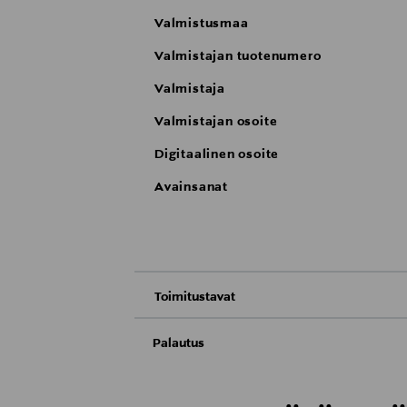
Valmistusmaa
Valmistajan tuotenumero
Valmistaja
Valmistajan osoite
Digitaalinen osoite
Avainsanat
Toimitustavat
Nouto tavaratalosta
Palautus
Meille on hyvin tärkeää, että olet tyytyvä
Toimitus automaattiin tai noutopisteeseen
Palauttaminen on maksutonta eikä sinun ta