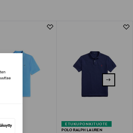
tuotteen koosta riippuen
lla valittuun osoitteeseen.
sten
muuttaa
–41%
ETUKUPONKITUOTE
äksytty
 JEANS
POLO RALPH LAUREN