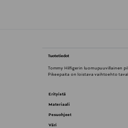
Tuotetiedot
Tommy Hilfigerin luomupuuvillainen pik
Pikeepaita on loistava vaihtoehto tava
Erityistä
Materiaali
Pesuohjeet
Väri