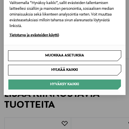
Valitsemalla “Hyväksy kaikki”, sallit evästeiden tallentamisen
Tunisia
laitteellesi sisällön ja mainosten personointia, sosiaalisen median
ominaisuuksia sekä liikenteen analysointia varten. Voit muuttaa
evästeasetuksiasi milloin tahansa sivun alareunasta löytyvästä
Valmistajan tuotenumero
linkistä.
MW0MW42629
Tietoturva ja evästeiden käyttö
ETUKUPONKITUOTE
ETUKUPONKITUOTE
LEVI'S
LEVI'S
Valmistaja
Trucker-farkkutakki
Trucker-farkkutakki
Original Price
Original Price
130,00 €
130,00 €
MUOKKAA ASETUKSIA
Tommy Hilfiger Europe B.V.
HYLKÄÄ KAIKKI
Valmistajan osoite
Danzigerkade 165, 1013 AP Amsterdam, Netherlands
HYVÄKSY KAIKKI
LISÄÄ KIINNOSTAVIA
Digitaalinen osoite
TUOTTEITA
service.eu@tommy.com
Avainsanat
farkkutakki, kevyt takki, denimtakki, miesten takki,