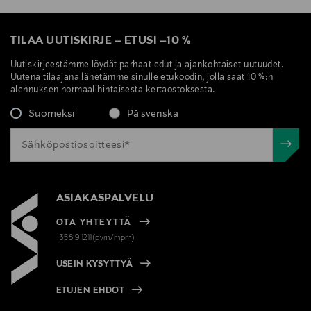
TILAA UUTISKIRJE
–
ETUSI
–
10 %
Uutiskirjeestämme löydät parhaat edut ja ajankohtaiset uutuudet.
Uutena tilaajana lähetämme sinulle etukoodin, jolla saat 10 %:n
alennuksen normaalihintaisesta kertaostoksesta.
Suomeksi
På svenska
ASIAKASPALVELU
OTA YHTEYTTÄ
+358 9 1211(pvm/mpm)
USEIN KYSYTTYÄ
ETUJEN EHDOT