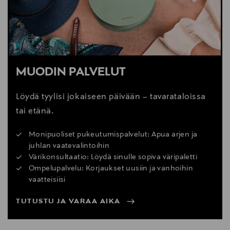
MUODIN PALVELUT
Löydä tyylisi jokaiseen päivään – tavarataloissa
tai etänä.
Monipuoliset pukeutumispalvelut: Apua arjen ja
juhlan vaatevalintoihin
Värikonsultaatio: Löydä sinulle sopiva väripaletti
Ompelupalvelu: Korjaukset uusiin ja vanhoihin
vaatteisiisi
TUTUSTU JA VARAA AIKA