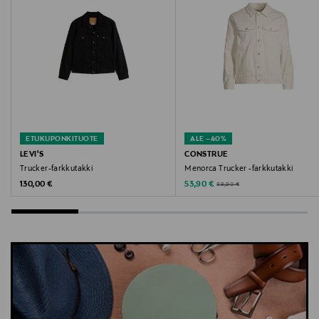
Tommy Hilfiger, takki
ETUKUPONKITUOTE
ALE –40%
LEVI'S
CONSTRUE
Trucker-farkkutakki
Menorca Trucker -farkkutakki
Original Price
Discounted Price
Original Price
130,00 €
53,90 €
89,90 €