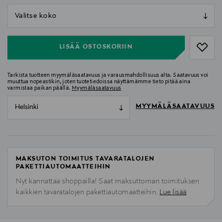
null
null
LISÄÄ OSTOSKORIIN
Tarkista tuotteen myymäläsaatavuus ja varausmahdollisuus alta. Saatavuus voi
muuttua nopeastikin, joten tuotetiedoissa näyttämämme tieto pitää aina
varmistaa paikan päällä.
Myymäläsaatavuus
MYYMÄLÄSAATAVUUS
Helsinki
MAKSUTON TOIMITUS TAVARATALOJEN
PAKETTIAUTOMAATTEIHIN
Nyt kannattaa shoppailla! Saat maksuttoman toimituksen
kaikkien tavaratalojen pakettiautomaatteihin.
Lue lisää