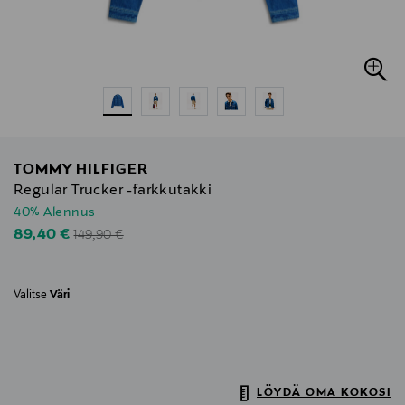
TOMMY HILFIGER
Regular Trucker -farkkutakki
40% Alennus
Original Price
Discounted Price
89,40 €
149,90 €
Valitse
Väri
LÖYDÄ OMA KOKOSI