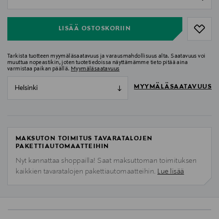
null
LISÄÄ OSTOSKORIIN
Tarkista tuotteen myymäläsaatavuus ja varausmahdollisuus alta. Saatavuus voi
muuttua nopeastikin, joten tuotetiedoissa näyttämämme tieto pitää aina
varmistaa paikan päällä.
Myymäläsaatavuus
MYYMÄLÄSAATAVUUS
Helsinki
MAKSUTON TOIMITUS TAVARATALOJEN
PAKETTIAUTOMAATTEIHIN
Nyt kannattaa shoppailla! Saat maksuttoman toimituksen
kaikkien tavaratalojen pakettiautomaatteihin.
Lue lisää