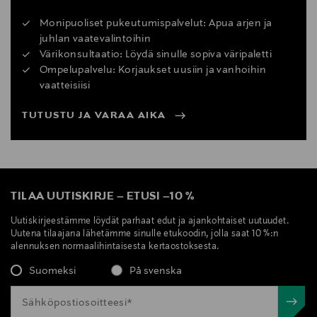
Monipuoliset pukeutumispalvelut: Apua arjen ja
juhlan vaatevalintoihin
Värikonsultaatio: Löydä sinulle sopiva väripaletti
Ompelupalvelu: Korjaukset uusiin ja vanhoihin
vaatteisiisi
TUTUSTU JA VARAA AIKA
TILAA UUTISKIRJE
–
ETUSI
–
10 %
Uutiskirjeestämme löydät parhaat edut ja ajankohtaiset uutuudet.
Uutena tilaajana lähetämme sinulle etukoodin, jolla saat 10 %:n
alennuksen normaalihintaisesta kertaostoksesta.
Suomeksi
På svenska