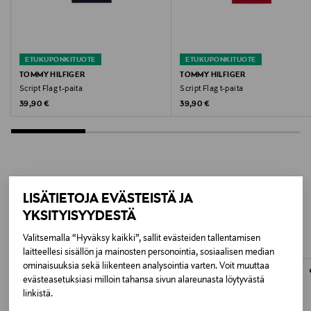
Valmistusmaa
Egypti
ETUKUPONKITUOTE
ETUKUPONKITUOTE
TOMMY HILFIGER
TOMMY HILFIGER
Valmistajan tuotenumero
Script Flag t-paita
Script Flag t-paita
Original Price
Original Price
39,90 €
39,90 €
MW0MW33691
Valmistaja
Tommy Hilfiger Europe B.V.
LISÄÄ KIINNOSTAVIA
LISÄTIETOJA EVÄSTEISTÄ JA
Valmistajan osoite
YKSITYISYYDESTÄ
TUOTTEITA
Danzigerkade 165, 1013 AP Amsterdam, Netherlands
Valitsemalla “Hyväksy kaikki”, sallit evästeiden tallentamisen
laitteellesi sisällön ja mainosten personointia, sosiaalisen median
Digitaalinen osoite
ominaisuuksia sekä liikenteen analysointia varten. Voit muuttaa
evästeasetuksiasi milloin tahansa sivun alareunasta löytyvästä
service.eu@tommy.com
linkistä.