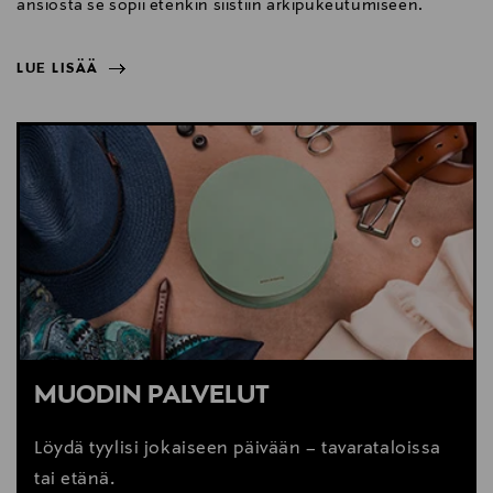
ansiosta se sopii etenkin siistiin arkipukeutumiseen.
LUE LISÄÄ
NÄYTÄ VÄHEMMÄN
LUE LISÄÄ
MUODIN PALVELUT
Löydä tyylisi jokaiseen päivään – tavarataloissa
tai etänä.