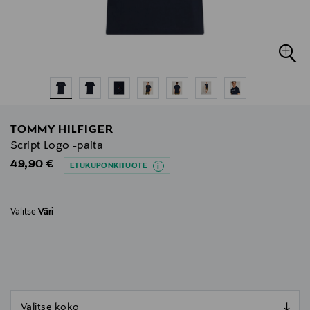
TOMMY HILFIGER
Script Logo -paita
Original Price
49,90 €
ETUKUPONKITUOTE
Valitse
Väri
null