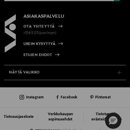
ASIAKASPALVELU
OTA YHTEYTTÄ
+358 9 1211(pvm/mpm)
USEIN KYSYTTYÄ
ETUJEN EHDOT
NÄYTÄ VALIKKO
TUKI & INFO
Instagram
Facebook
Pinterest
AJANKOHTAISTA
PALVELUT
Verkkokaupan
Tietoturva ja
Tietosuojaseloste
sopimusehdot
evästeiden käyttö
VASTUULLISUUS